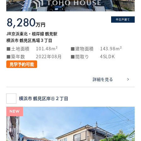
8,280
中古戸建て
万円
JR京浜東北・根岸線 鶴見駅
横浜市 鶴見区馬場３丁目
土地面積
101.48m²
建物面積
143.98m²
築年数
2022年08月
間取り
4SLDK
見学予約可能
詳細を見る
横浜市 鶴見区岸谷２丁目
NEW