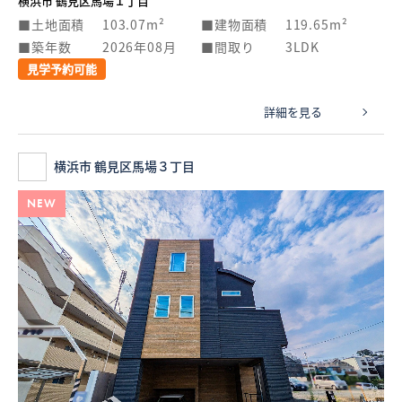
横浜市 鶴見区馬場１丁目
土地面積
103.07m²
建物面積
119.65m²
築年数
2026年08月
間取り
3LDK
見学予約可能
詳細を見る
横浜市 鶴見区馬場３丁目
NEW