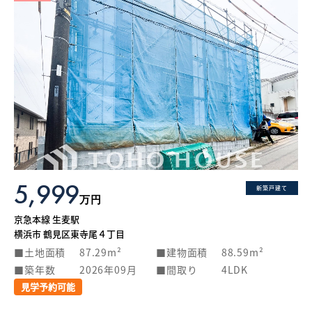
5,999
新築戸建て
万円
京急本線 生麦駅
横浜市 鶴見区東寺尾４丁目
土地面積
87.29m²
建物面積
88.59m²
築年数
2026年09月
間取り
4LDK
見学予約可能