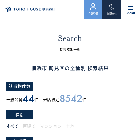
Menu
会員登録
お問合せ
トップ
Search
物件検索
検索結果一覧
会員フォーム
横浜市 鶴見区の全種別 検索結果
サービス
該当物件数
会社案内
44
8542
一般公開
件
来店限定
件
スタッフ紹介（「住まい」のコンサルタント）
種別
お客様の声
すべて
戸建て
マンション
土地
お知らせ