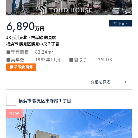
6,890
マンション
万円
JR京浜東北・根岸線 鶴見駅
横浜市 鶴見区鶴見中央２丁目
専有面積
82.24m²
築年数
1983年11月
間取り
3SLDK
見学予約可能
詳細を見る
横浜市 鶴見区東寺尾１丁目
NEW