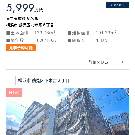
5,999
新築戸建て
万円
東急東横線 菊名駅
横浜市 鶴見区北寺尾６丁目
土地面積
133.78m²
建物面積
104.33m²
築年数
2026年03月
間取り
4LDK
見学予約可能
詳細を見る
横浜市 鶴見区下末吉２丁目
NEW