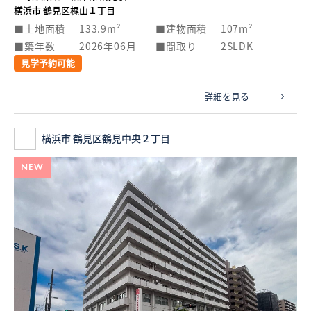
横浜市 鶴見区梶山１丁目
土地面積
133.9m²
建物面積
107m²
築年数
2026年06月
間取り
2SLDK
見学予約可能
詳細を見る
横浜市 鶴見区鶴見中央２丁目
NEW