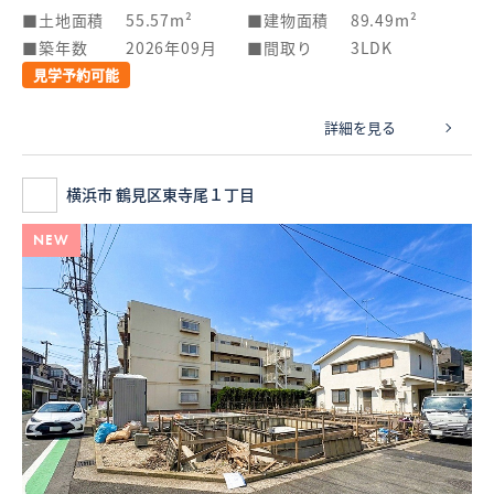
土地面積
55.57m²
建物面積
89.49m²
築年数
2026年09月
間取り
3LDK
見学予約可能
詳細を見る
横浜市 鶴見区東寺尾１丁目
NEW