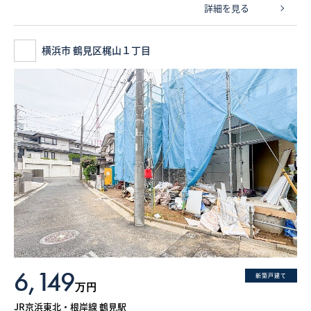
詳細を見る
横浜市 鶴見区梶山１丁目
6,149
新築戸建て
万円
JR京浜東北・根岸線 鶴見駅