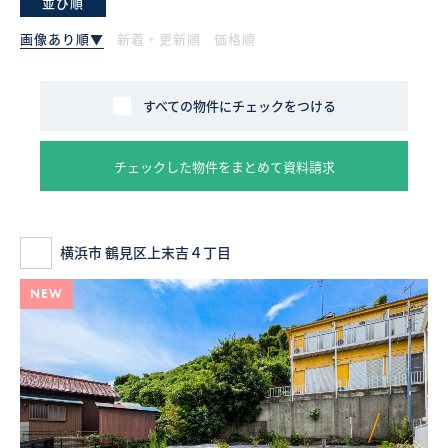
並び順
画像あり順▼
新着・更新順
価格順
採用情報
ログイン
すべての物件にチェックをつける
お気に入り物件一覧
チェックした物件をまとめて資料請求
サイトマップ
横浜市 鶴見区上末吉４丁目
お気に入り物件一覧
NEW