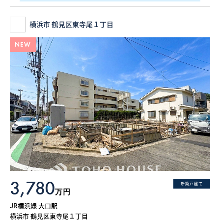
横浜市 鶴見区東寺尾１丁目
NEW
3,780
新築戸建て
万円
JR横浜線 大口駅
横浜市 鶴見区東寺尾１丁目