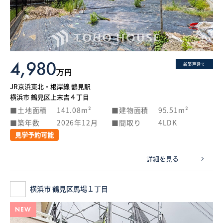
What’s MIRAKARE
スペシャルムービーを見る
4,980
新築戸建て
万円
JR京浜東北・根岸線 鶴見駅
横浜市 鶴見区上末吉４丁目
土地面積
141.08m²
建物面積
95.51m²
築年数
2026年12月
間取り
4LDK
見学予約可能
詳細を見る
横浜市 鶴見区馬場１丁目
NEW