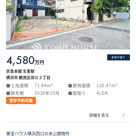
4,580
新築戸建て
万円
京急本線 生麦駅
横浜市 鶴見区岸谷２丁目
土地面積
71.84m²
建物面積
120.47m²
築年数
2026年10月
間取り
4LDK
見学予約可能
詳細を見る
東宝ハウス横浜西口の未公開物件