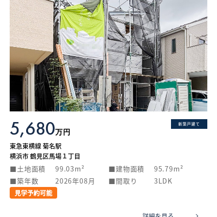
5,680
新築戸建て
万円
東急東横線 菊名駅
横浜市 鶴見区馬場１丁目
土地面積
99.03m²
建物面積
95.79m²
築年数
2026年08月
間取り
3LDK
見学予約可能
詳細を見る