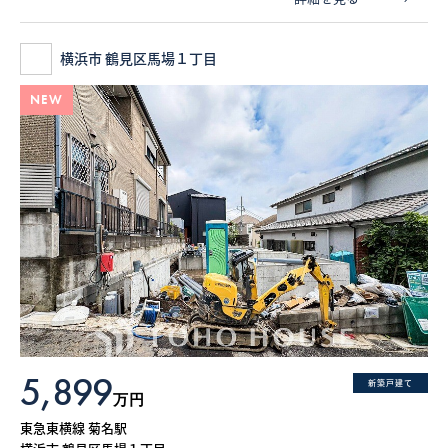
横浜市 鶴見区馬場１丁目
NEW
5,899
新築戸建て
万円
東急東横線 菊名駅