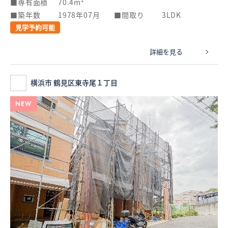
専有面積
70.4m²
築年数
1978年07月
間取り
3LDK
見学予約可能
詳細を見る
横浜市 鶴見区東寺尾１丁目
NEW