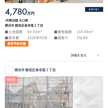
4,780
新築戸建て
万円
JR横浜線 大口駅
横浜市 鶴見区東寺尾１丁目
土地面積
64.93m²
建物面積
114.06m²
築年数
2026年09月
間取り
3SLDK
見学予約可能
詳細を見る
横浜市 鶴見区東寺尾１丁目
NEW