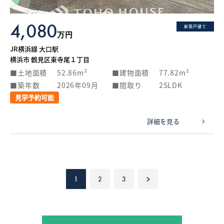
4,080
新築戸建て
万円
JR横浜線 大口駅
横浜市 鶴見区東寺尾１丁目
土地面積
52.86m²
建物面積
77.82m²
築年数
2026年09月
間取り
2SLDK
見学予約可能
詳細を見る
1
2
3
>