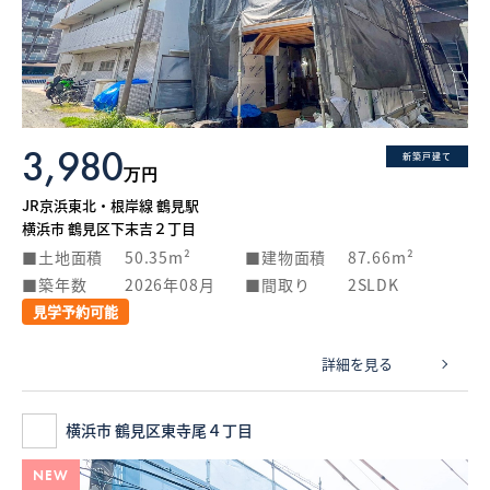
3,980
新築戸建て
万円
JR京浜東北・根岸線 鶴見駅
横浜市 鶴見区下末吉２丁目
土地面積
50.35m²
建物面積
87.66m²
築年数
2026年08月
間取り
2SLDK
見学予約可能
詳細を見る
横浜市 鶴見区東寺尾４丁目
NEW