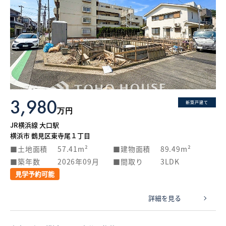
3,980
新築戸建て
万円
JR横浜線 大口駅
横浜市 鶴見区東寺尾１丁目
土地面積
57.41m²
建物面積
89.49m²
築年数
2026年09月
間取り
3LDK
見学予約可能
詳細を見る