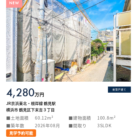
NEW
4,280
新築戸建て
万円
JR京浜東北・根岸線 鶴見駅
横浜市 鶴見区下末吉３丁目
土地面積
60.12m²
建物面積
100.8m²
築年数
2026年08月
間取り
3SLDK
見学予約可能