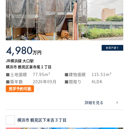
4,980
新築戸建て
万円
JR横浜線 大口駅
横浜市 鶴見区東寺尾１丁目
土地面積
77.95m²
建物面積
115.51m²
築年数
2026年09月
間取り
4LDK
見学予約可能
詳細を見る
横浜市 鶴見区下末吉３丁目