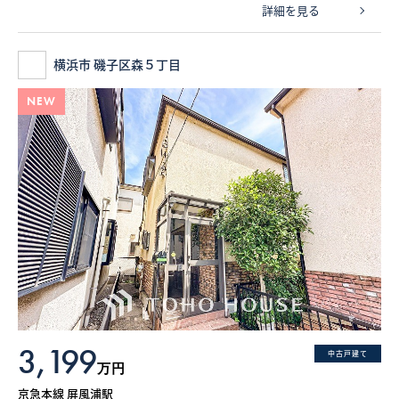
詳細を見る
横浜市 磯子区森５丁目
NEW
3,199
中古戸建て
万円
京急本線 屏風浦駅