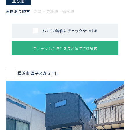
並び順
画像あり順▼
新着・更新順
価格順
採用情報
ログイン
すべての物件にチェックをつける
お気に入り物件一覧
チェックした物件をまとめて資料請求
サイトマップ
横浜市 磯子区森６丁目
お気に入り物件一覧