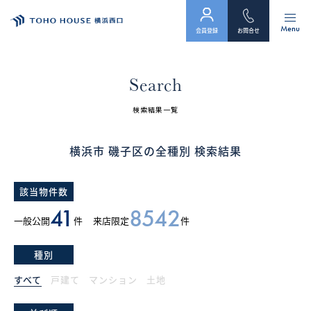
Menu
会員登録
お問合せ
トップ
Search
物件検索
検索結果一覧
会員フォーム
横浜市 磯子区の全種別 検索結果
サービス
該当物件数
会社案内
41
8542
一般公開
件
来店限定
件
スタッフ紹介（「住まい」のコンサルタント）
種別
お客様の声
すべて
戸建て
マンション
土地
お知らせ