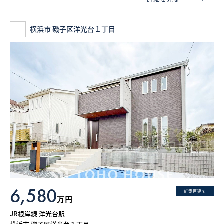
横浜市 磯子区洋光台１丁目
6,580
新築戸建て
万円
JR根岸線 洋光台駅