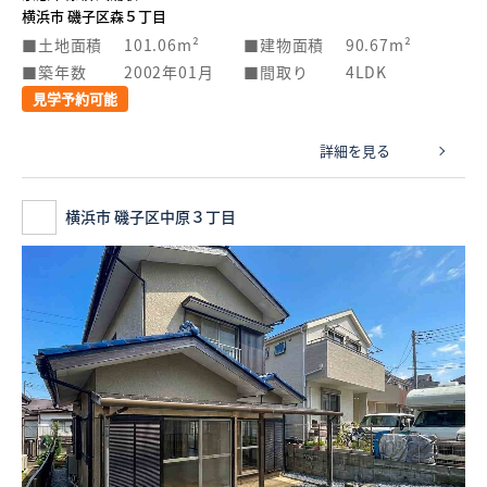
横浜市 磯子区森５丁目
土地面積
101.06m²
建物面積
90.67m²
築年数
2002年01月
間取り
4LDK
見学予約可能
詳細を見る
横浜市 磯子区中原３丁目