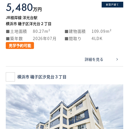
5,480
新築戸建て
万円
JR根岸線 洋光台駅
横浜市 磯子区洋光台２丁目
土地面積
80.27m²
建物面積
109.09m²
築年数
2026年07月
間取り
4LDK
見学予約可能
詳細を見る
横浜市 磯子区汐見台３丁目