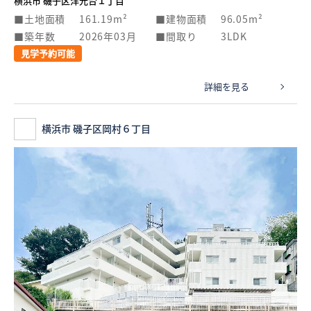
横浜市 磯子区洋光台１丁目
土地面積
161.19m²
建物面積
96.05m²
築年数
2026年03月
間取り
3LDK
見学予約可能
詳細を見る
横浜市 磯子区岡村６丁目