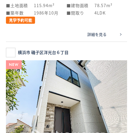
土地面積
115.94m²
建物面積
78.57m²
築年数
1986年10月
間取り
4LDK
見学予約可能
詳細を見る
横浜市 磯子区洋光台６丁目
NEW