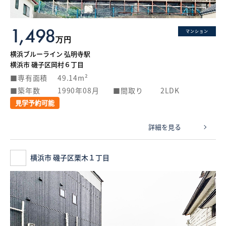
1,498
マンション
万円
横浜ブルーライン 弘明寺駅
横浜市 磯子区岡村６丁目
専有面積
49.14m²
築年数
1990年08月
間取り
2LDK
見学予約可能
詳細を見る
横浜市 磯子区栗木１丁目