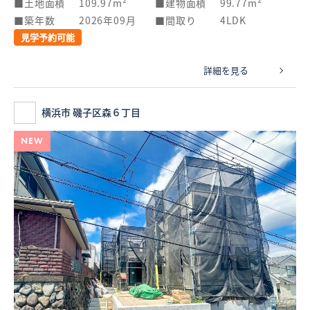
土地面積
109.97m²
建物面積
99.77m²
築年数
2026年09月
間取り
4LDK
見学予約可能
詳細を見る
横浜市 磯子区森６丁目
NEW