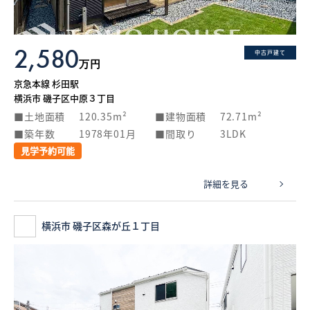
2,580
中古戸建て
万円
京急本線 杉田駅
横浜市 磯子区中原３丁目
土地面積
120.35m²
建物面積
72.71m²
築年数
1978年01月
間取り
3LDK
見学予約可能
詳細を見る
横浜市 磯子区森が丘１丁目