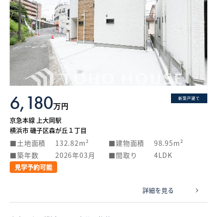
6,180
新築戸建て
万円
京急本線 上大岡駅
横浜市 磯子区森が丘１丁目
土地面積
132.82m²
建物面積
98.95m²
築年数
2026年03月
間取り
4LDK
見学予約可能
詳細を見る