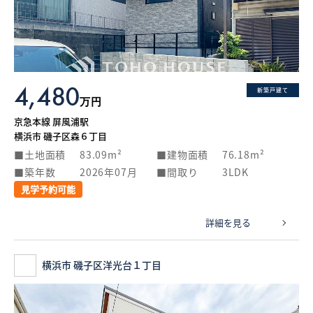
What’s MIRAKARE
スペシャルムービーを見る
4,480
新築戸建て
万円
京急本線 屏風浦駅
横浜市 磯子区森６丁目
土地面積
83.09m²
建物面積
76.18m²
築年数
2026年07月
間取り
3LDK
見学予約可能
詳細を見る
横浜市 磯子区洋光台１丁目