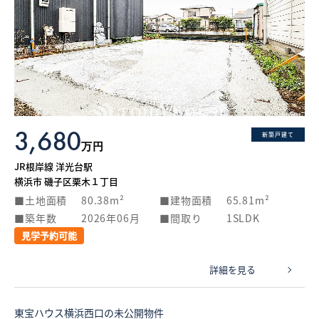
3,680
新築戸建て
万円
JR根岸線 洋光台駅
横浜市 磯子区栗木１丁目
土地面積
80.38m²
建物面積
65.81m²
築年数
2026年06月
間取り
1SLDK
見学予約可能
詳細を見る
東宝ハウス横浜西口の未公開物件