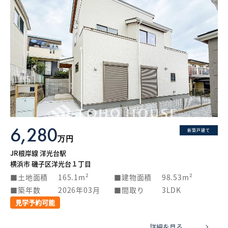
6,280
新築戸建て
万円
JR根岸線 洋光台駅
横浜市 磯子区洋光台１丁目
土地面積
165.1m²
建物面積
98.53m²
築年数
2026年03月
間取り
3LDK
見学予約可能
詳細を見る