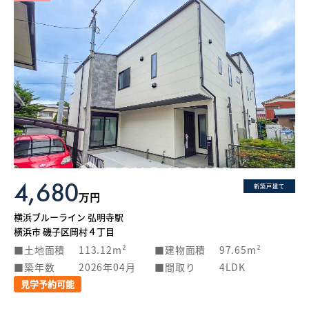
4,680
新築戸建て
万円
横浜ブルーライン 弘明寺駅
横浜市 磯子区岡村４丁目
土地面積
113.12m²
建物面積
97.65m²
築年数
2026年04月
間取り
4LDK
見学予約可能