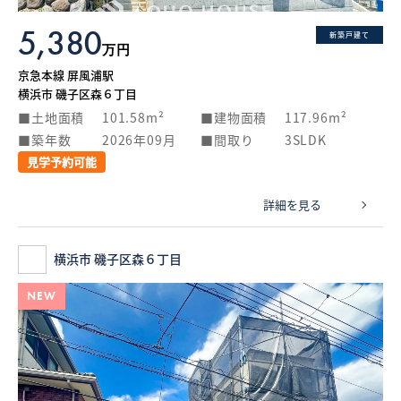
5,380
新築戸建て
万円
京急本線 屏風浦駅
横浜市 磯子区森６丁目
土地面積
101.58m²
建物面積
117.96m²
築年数
2026年09月
間取り
3SLDK
見学予約可能
詳細を見る
横浜市 磯子区森６丁目
NEW