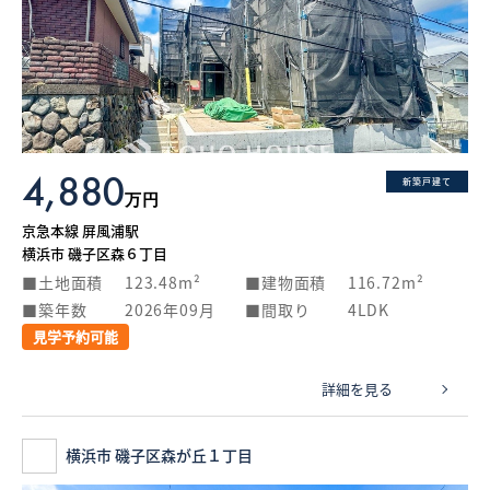
4,880
新築戸建て
万円
京急本線 屏風浦駅
横浜市 磯子区森６丁目
土地面積
123.48m²
建物面積
116.72m²
築年数
2026年09月
間取り
4LDK
見学予約可能
詳細を見る
横浜市 磯子区森が丘１丁目