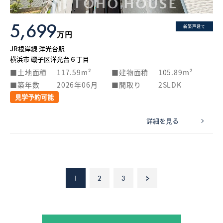
5,699
新築戸建て
万円
JR根岸線 洋光台駅
横浜市 磯子区洋光台６丁目
土地面積
117.59m²
建物面積
105.89m²
築年数
2026年06月
間取り
2SLDK
見学予約可能
詳細を見る
1
2
3
>