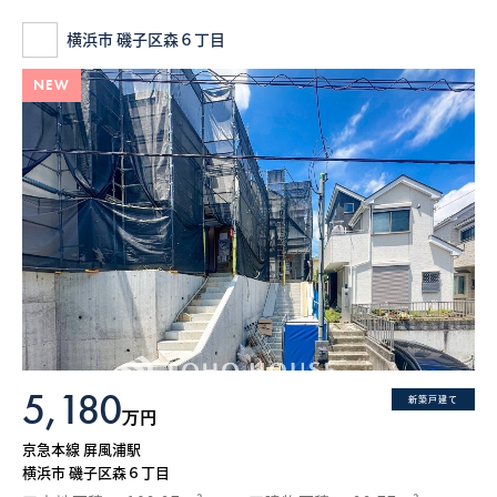
横浜市 磯子区森６丁目
NEW
5,180
新築戸建て
万円
京急本線 屏風浦駅
横浜市 磯子区森６丁目