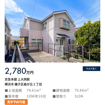
2,780
中古戸建て
万円
京急本線 上大岡駅
横浜市 磯子区森が丘１丁目
土地面積
74.61m²
建物面積
70.84m²
築年数
1996年10月
間取り
3LDK
見学予約可能