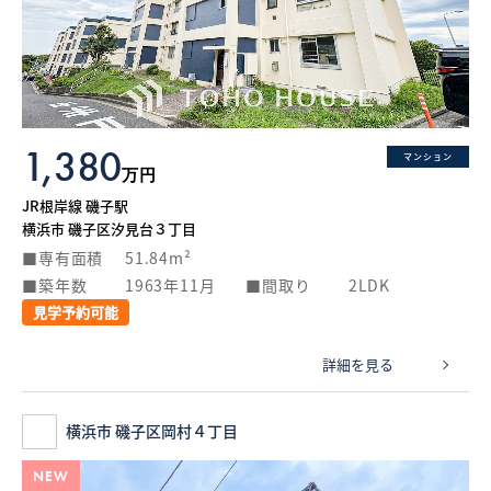
1,380
マンション
万円
JR根岸線 磯子駅
横浜市 磯子区汐見台３丁目
専有面積
51.84m²
築年数
1963年11月
間取り
2LDK
見学予約可能
詳細を見る
横浜市 磯子区岡村４丁目
NEW