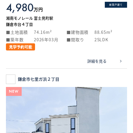
4,980
新築戸建て
万円
湘南モノレール 富士見町駅
鎌倉市台４丁目
土地面積
74.16m²
建物面積
88.65m²
築年数
2026年03月
間取り
2SLDK
見学予約可能
詳細を見る
鎌倉市七里ガ浜２丁目
NEW