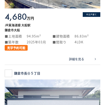
4,680
中古戸建て
万円
JR東海道線 大船駅
鎌倉市大船
土地面積
94.95m²
建物面積
86.83m²
築年数
2025年03月
間取り
4LDK
見学予約可能
詳細を見る
鎌倉市長谷５丁目