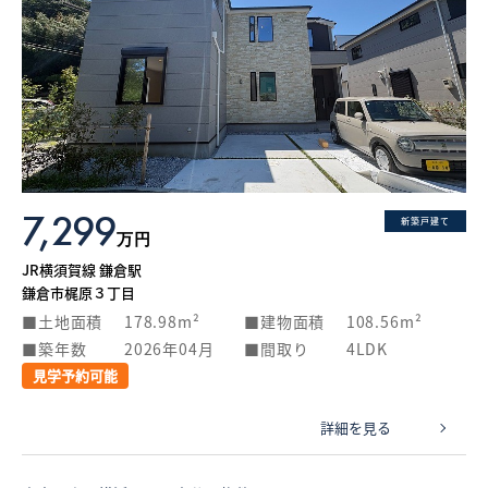
7,299
新築戸建て
万円
JR横須賀線 鎌倉駅
鎌倉市梶原３丁目
土地面積
178.98m²
建物面積
108.56m²
築年数
2026年04月
間取り
4LDK
見学予約可能
詳細を見る