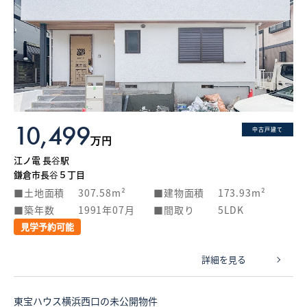
10,499
中古戸建て
万円
江ノ電 長谷駅
鎌倉市長谷５丁目
土地面積
307.58m²
建物面積
173.93m²
築年数
1991年07月
間取り
5LDK
見学予約可能
詳細を見る
東宝ハウス横浜西口の未公開物件