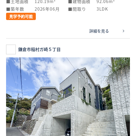
土地面積
120.19m²
建物面積
92.06m²
築年数
2026年06月
間取り
3LDK
見学予約可能
詳細を見る
鎌倉市稲村ガ崎５丁目