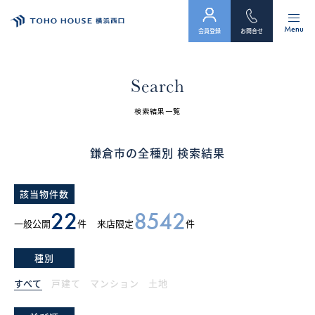
Menu
会員登録
お問合せ
トップ
Search
物件検索
検索結果一覧
会員フォーム
鎌倉市の全種別 検索結果
サービス
該当物件数
会社案内
22
8542
一般公開
件
来店限定
件
スタッフ紹介（「住まい」のコンサルタント）
種別
お客様の声
すべて
戸建て
マンション
土地
お知らせ