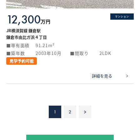
12,300
マンション
万円
JR横須賀線 鎌倉駅
鎌倉市由比ガ浜４丁目
専有面積
91.21m²
築年数
2003年10月
間取り
2LDK
見学予約可能
詳細を見る
1
2
>