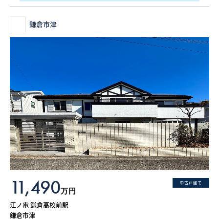
鎌倉市津
11,490
中古戸建て
万円
江ノ電 鎌倉高校前駅
鎌倉市津