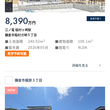
8,390
新築戸建て
万円
江ノ電 稲村ヶ崎駅
鎌倉市稲村ガ崎５丁目
土地面積
240.92m²
建物面積
109.1m²
築年数
2026年05月
間取り
4LDK
見学予約可能
詳細を見る
鎌倉市梶原３丁目
NEW