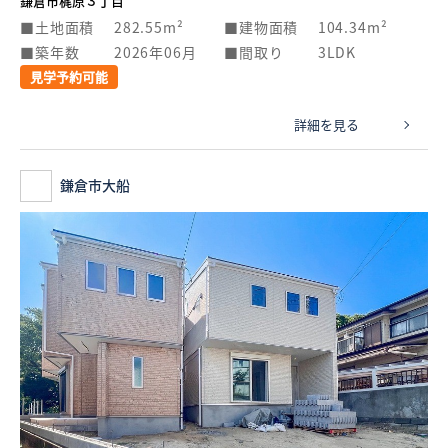
鎌倉市梶原３丁目
土地面積
282.55m²
建物面積
104.34m²
築年数
2026年06月
間取り
3LDK
見学予約可能
詳細を見る
鎌倉市大船