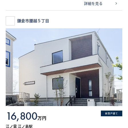
詳細を見る
鎌倉市腰越５丁目
16,800
新築戸建て
万円
江ノ電 江ノ島駅