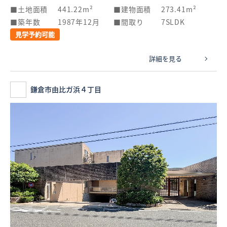
土地面積
441.22m²
建物面積
273.41m²
築年数
1987年12月
間取り
7SLDK
見学予約可能
詳細を見る
鎌倉市由比ガ浜４丁目