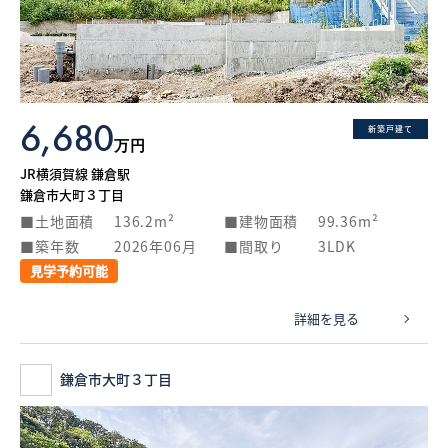
What’s MIRAKARE
スペシャルムービーを見る
6,680
新築戸建て
万円
JR横須賀線 鎌倉駅
鎌倉市大町３丁目
土地面積
136.2m²
建物面積
99.36m²
築年数
2026年06月
間取り
3LDK
見学予約可能
詳細を見る
鎌倉市大町３丁目