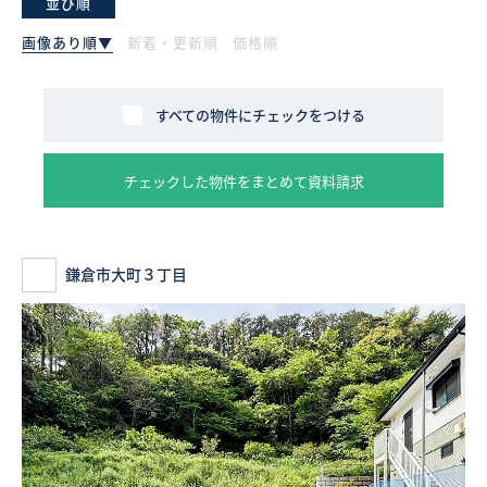
並び順
画像あり順▼
新着・更新順
価格順
採用情報
ログイン
すべての物件にチェックをつける
お気に入り物件一覧
チェックした物件をまとめて資料請求
サイトマップ
鎌倉市大町３丁目
お気に入り物件一覧