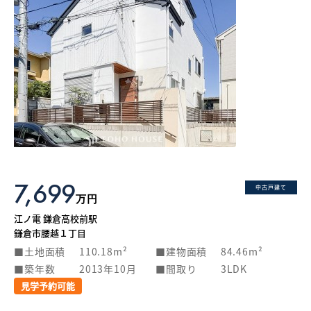
7,699
中古戸建て
万円
江ノ電 鎌倉高校前駅
鎌倉市腰越１丁目
土地面積
110.18m²
建物面積
84.46m²
築年数
2013年10月
間取り
3LDK
見学予約可能