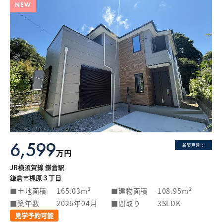
NEW
6,599
新築戸建て
万円
JR横須賀線 鎌倉駅
鎌倉市梶原３丁目
土地面積
165.03m²
建物面積
108.95m²
築年数
2026年04月
間取り
3SLDK
見学予約可能