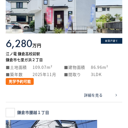
6,280
新築戸建て
万円
江ノ電 鎌倉高校前駅
鎌倉市七里ガ浜２丁目
土地面積
109.07m²
建物面積
86.96m²
築年数
2025年11月
間取り
3LDK
見学予約可能
詳細を見る
鎌倉市腰越１丁目