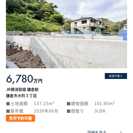
6,780
新築戸建て
万円
JR横須賀線 鎌倉駅
鎌倉市大町３丁目
土地面積
137.15m²
建物面積
101.85m²
築年数
2026年06月
間取り
3LDK
見学予約可能
詳細を見る