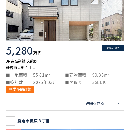
5,280
新築戸建て
万円
JR東海道線 大船駅
鎌倉市大船４丁目
土地面積
55.81m²
建物面積
99.36m²
築年数
2026年03月
間取り
3SLDK
見学予約可能
詳細を見る
鎌倉市梶原３丁目