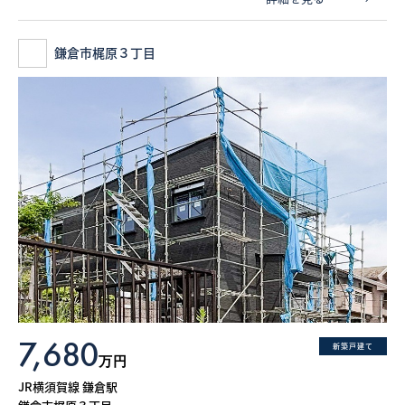
鎌倉市梶原３丁目
7,680
新築戸建て
万円
JR横須賀線 鎌倉駅