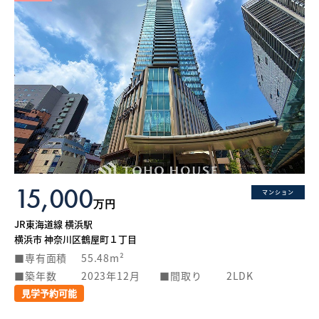
15,000
マンション
万円
JR東海道線 横浜駅
横浜市 神奈川区鶴屋町１丁目
専有面積
55.48m²
築年数
2023年12月
間取り
2LDK
見学予約可能