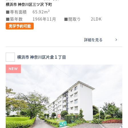
横浜市 神奈川区三ツ沢 下町
専有面積
65.92m²
築年数
1966年11月
間取り
2LDK
見学予約可能
詳細を見る
横浜市 神奈川区片倉１丁目
NEW