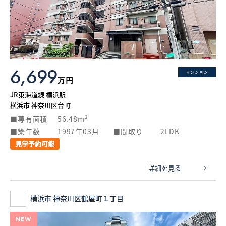
6,699
マンション
万円
JR東海道線 横浜駅
横浜市 神奈川区台町
専有面積
56.48m²
築年数
1997年03月
間取り
2LDK
見学予約可能
詳細を見る
横浜市 神奈川区鶴屋町１丁目
NEW