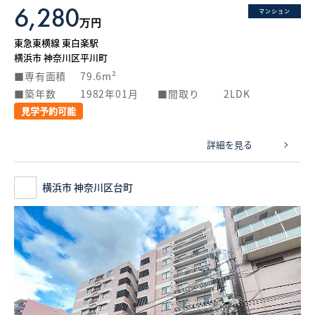
6,280
マンション
万円
東急東横線 東白楽駅
横浜市 神奈川区平川町
専有面積
79.6m²
築年数
1982年01月
間取り
2LDK
見学予約可能
詳細を見る
横浜市 神奈川区台町