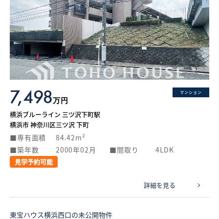
7,498
マンション
万円
横浜ブルーライン 三ツ沢下町駅
横浜市 神奈川区三ツ沢 下町
専有面積
84.42m²
築年数
2000年02月
間取り
4LDK
見学予約可能
詳細を見る
東宝ハウス横浜西口の未公開物件