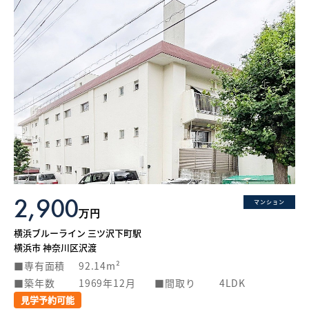
2,900
マンション
万円
横浜ブルーライン 三ツ沢下町駅
横浜市 神奈川区沢渡
専有面積
92.14m²
築年数
1969年12月
間取り
4LDK
見学予約可能