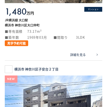
1,480
マンション
万円
JR横浜線 大口駅
横浜市 神奈川区大口仲町
専有面積
73.17m²
築年数
1969年03月
間取り
3LDK
見学予約可能
詳細を見る
横浜市 神奈川区子安台２丁目
NEW