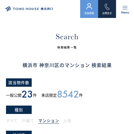
Menu
会員登録
お問合せ
トップ
Search
物件検索
検索結果一覧
会員フォーム
横浜市 神奈川区のマンション 検索結果
サービス
該当物件数
会社案内
23
8542
一般公開
件
来店限定
件
スタッフ紹介（「住まい」のコンサルタント）
種別
お客様の声
すべて
戸建て
マンション
土地
お知らせ