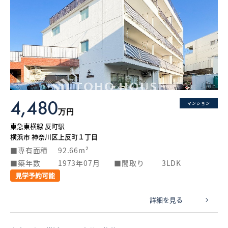
4,480
マンション
万円
東急東横線 反町駅
横浜市 神奈川区上反町１丁目
専有面積
92.66m²
築年数
1973年07月
間取り
3LDK
見学予約可能
詳細を見る