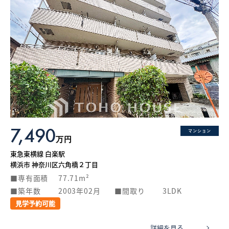
7,490
マンション
万円
東急東横線 白楽駅
横浜市 神奈川区六角橋２丁目
専有面積
77.71m²
築年数
2003年02月
間取り
3LDK
見学予約可能
詳細を見る