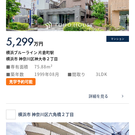
What’s MIRAKARE
スペシャルムービーを見る
5,299
マンション
万円
横浜ブルーライン 片倉町駅
横浜市 神奈川区神大寺２丁目
専有面積
75.88m²
築年数
1999年08月
間取り
3LDK
見学予約可能
詳細を見る
横浜市 神奈川区六角橋２丁目