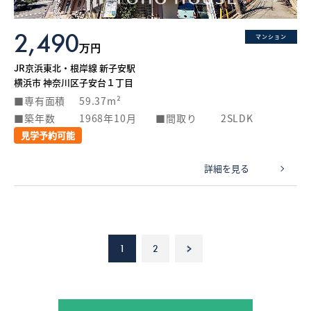
2,490
マンション
万円
JR京浜東北・根岸線 新子安駅
横浜市 神奈川区子安台１丁目
専有面積
59.37m²
築年数
1968年10月
間取り
2SLDK
見学予約可能
詳細を見る
1
2
>