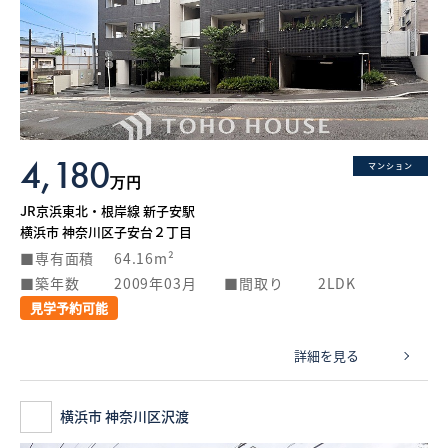
4,180
マンション
万円
JR京浜東北・根岸線 新子安駅
横浜市 神奈川区子安台２丁目
専有面積
64.16m²
築年数
2009年03月
間取り
2LDK
見学予約可能
詳細を見る
横浜市 神奈川区沢渡