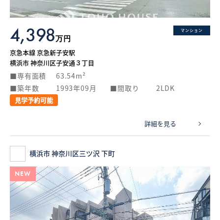
4,398
マンション
万円
京急本線 京急新子安駅
横浜市 神奈川区子安通３丁目
専有面積
63.54m²
築年数
1993年09月
間取り
2LDK
見学予約可能
詳細を見る
横浜市 神奈川区三ツ沢 下町
NEW