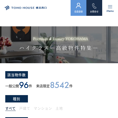
Menu
会員登録
お問合せ
トップ
物件検索
会員フォーム
サービス
該当物件数
会社案内
96
8542
一般公開
件
来店限定
件
スタッフ紹介（「住まい」のコンサルタント）
種別
お客様の声
すべて
戸建て
マンション
土地
お知らせ