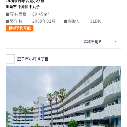
JR横須賀線 武蔵小杉駅
川崎市 中原区中丸子
専有面積
89.45m²
築年数
2008年02月
間取り
3LDK
見学予約可能
詳細を見る
逗子市小坪４丁目