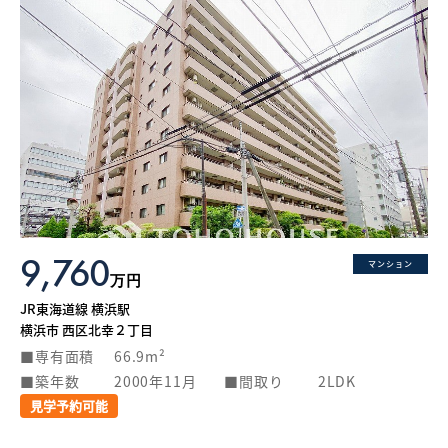
9,760
マンション
万円
JR東海道線 横浜駅
横浜市 西区北幸２丁目
専有面積
66.9m²
築年数
2000年11月
間取り
2LDK
見学予約可能