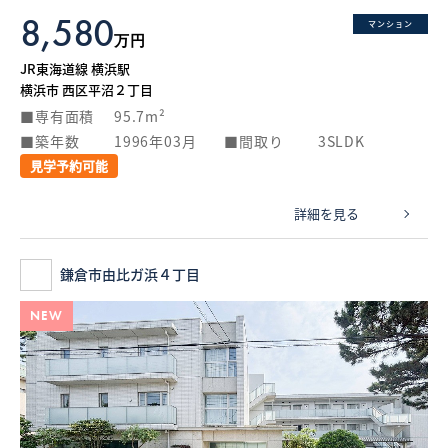
8,580
マンション
万円
JR東海道線 横浜駅
横浜市 西区平沼２丁目
専有面積
95.7m²
築年数
1996年03月
間取り
3SLDK
見学予約可能
詳細を見る
鎌倉市由比ガ浜４丁目
NEW