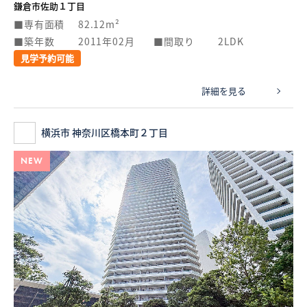
鎌倉市佐助１丁目
専有面積
82.12m²
築年数
2011年02月
間取り
2LDK
見学予約可能
詳細を見る
横浜市 神奈川区橋本町２丁目
NEW