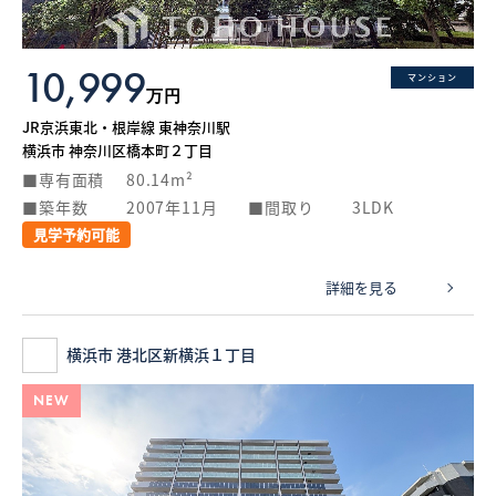
10,999
マンション
万円
JR京浜東北・根岸線 東神奈川駅
横浜市 神奈川区橋本町２丁目
専有面積
80.14m²
築年数
2007年11月
間取り
3LDK
見学予約可能
詳細を見る
横浜市 港北区新横浜１丁目
NEW