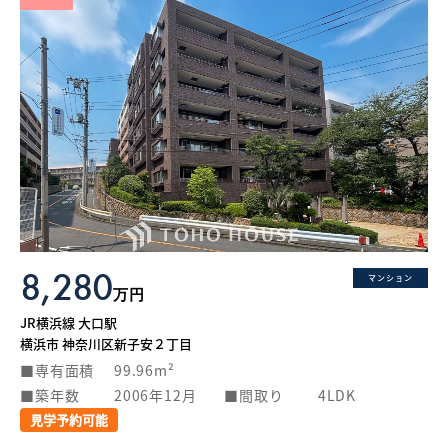
8,280
マンション
万円
JR横浜線 大口駅
横浜市 神奈川区新子安２丁目
専有面積
99.96m²
築年数
2006年12月
間取り
4LDK
見学予約可能