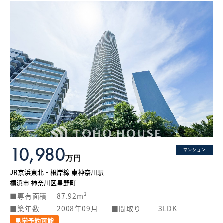
10,980
マンション
万円
JR京浜東北・根岸線 東神奈川駅
横浜市 神奈川区星野町
専有面積
87.92m²
築年数
2008年09月
間取り
3LDK
見学予約可能