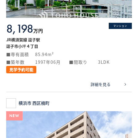
8,198
マンション
万円
JR横須賀線 逗子駅
逗子市小坪４丁目
専有面積
85.94m²
築年数
1997年06月
間取り
3LDK
見学予約可能
詳細を見る
横浜市 西区楠町
NEW