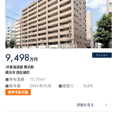
9,498
マンション
万円
JR東海道線 横浜駅
横浜市 西区楠町
専有面積
75.75m²
築年数
2001年05月
間取り
3LDK
見学予約可能
詳細を見る