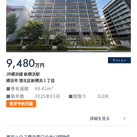
9,480
マンション
万円
JR横浜線 新横浜駅
横浜市 港北区新横浜１丁目
専有面積
68.42m²
築年数
2025年03月
間取り
3LDK
見学予約可能
詳細を見る
東宝ハウス横浜西口の未公開物件