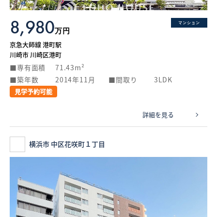
8,980
マンション
万円
京急大師線 港町駅
川崎市 川崎区港町
専有面積
71.43m²
築年数
2014年11月
間取り
3LDK
見学予約可能
詳細を見る
横浜市 中区花咲町１丁目