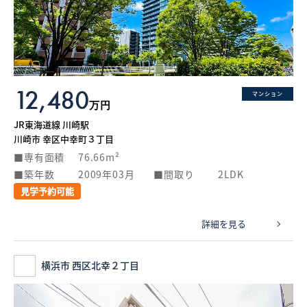
What’s MIRAKARE
スペシャルムービーを見る
12,480
マンション
万円
JR東海道線 川崎駅
川崎市 幸区中幸町３丁目
専有面積
76.66m²
築年数
2009年03月
間取り
2LDK
見学予約可能
詳細を見る
横浜市 西区北幸２丁目