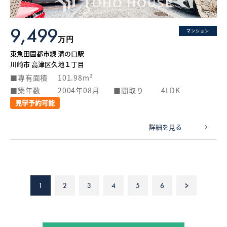
9,499
マンション
万円
東急田園都市線 溝の口駅
川崎市 高津区久地１丁目
専有面積
101.98m²
築年数
2004年08月
間取り
4LDK
見学予約可能
詳細を見る
1
2
3
4
5
6
>