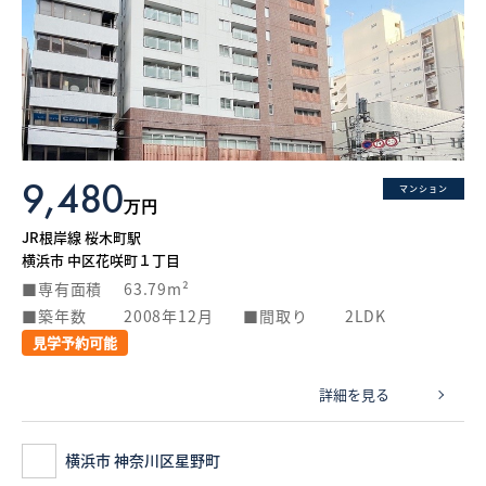
9,480
マンション
万円
JR根岸線 桜木町駅
横浜市 中区花咲町１丁目
専有面積
63.79m²
築年数
2008年12月
間取り
2LDK
見学予約可能
詳細を見る
横浜市 神奈川区星野町