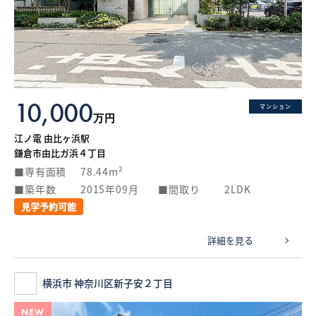
10,000
マンション
万円
江ノ電 由比ヶ浜駅
鎌倉市由比ガ浜４丁目
専有面積
78.44m²
築年数
2015年09月
間取り
2LDK
見学予約可能
詳細を見る
横浜市 神奈川区新子安２丁目
NEW