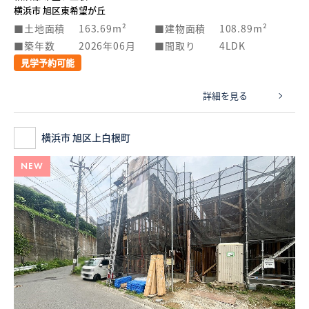
横浜市 旭区東希望が丘
土地面積
163.69m²
建物面積
108.89m²
築年数
2026年06月
間取り
4LDK
見学予約可能
詳細を見る
横浜市 旭区上白根町
NEW