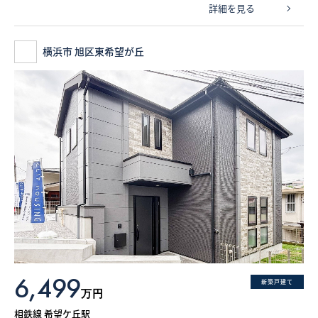
詳細を見る
横浜市 旭区東希望が丘
6,499
新築戸建て
万円
相鉄線 希望ケ丘駅