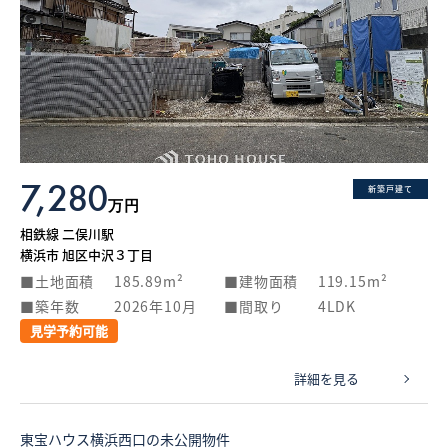
7,280
新築戸建て
万円
相鉄線 二俣川駅
横浜市 旭区中沢３丁目
土地面積
185.89m²
建物面積
119.15m²
築年数
2026年10月
間取り
4LDK
見学予約可能
詳細を見る
東宝ハウス横浜西口の未公開物件