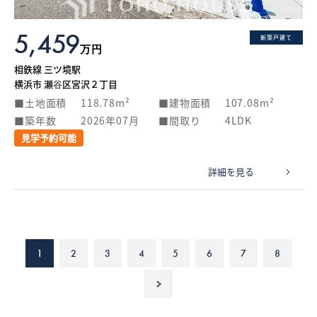
5,459
新築戸建て
万円
相鉄線 三ツ境駅
横浜市 瀬谷区宮沢２丁目
土地面積
118.78m²
建物面積
107.08m²
築年数
2026年07月
間取り
4LDK
見学予約可能
詳細を見る
1
2
3
4
5
6
7
8
>