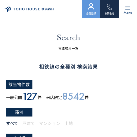
Menu
会員登録
お問合せ
トップ
Search
物件検索
検索結果一覧
会員フォーム
相鉄線の全種別 検索結果
サービス
該当物件数
会社案内
127
8542
一般公開
件
来店限定
件
スタッフ紹介（「住まい」のコンサルタント）
種別
お客様の声
すべて
戸建て
マンション
土地
お知らせ