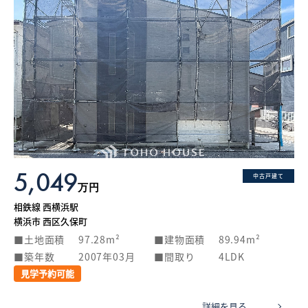
5,049
中古戸建て
万円
相鉄線 西横浜駅
横浜市 西区久保町
土地面積
97.28m²
建物面積
89.94m²
築年数
2007年03月
間取り
4LDK
見学予約可能
詳細を見る