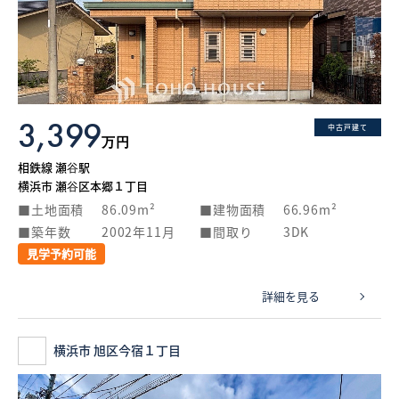
3,399
中古戸建て
万円
相鉄線 瀬谷駅
横浜市 瀬谷区本郷１丁目
土地面積
86.09m²
建物面積
66.96m²
築年数
2002年11月
間取り
3DK
見学予約可能
詳細を見る
横浜市 旭区今宿１丁目