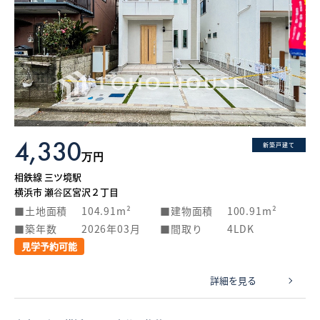
4,330
新築戸建て
万円
相鉄線 三ツ境駅
横浜市 瀬谷区宮沢２丁目
土地面積
104.91m²
建物面積
100.91m²
築年数
2026年03月
間取り
4LDK
見学予約可能
詳細を見る