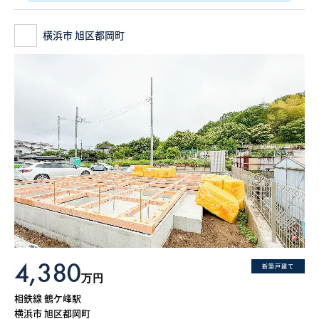
横浜市 旭区都岡町
4,380
新築戸建て
万円
相鉄線 鶴ケ峰駅
横浜市 旭区都岡町