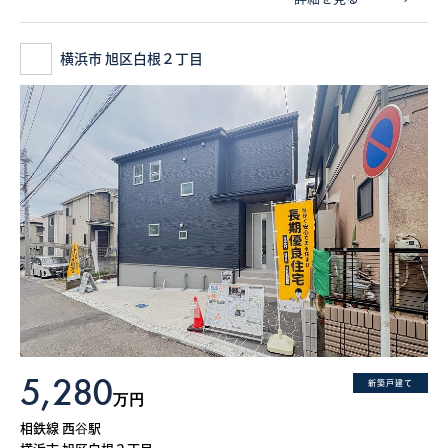
横浜市 旭区白根２丁目
5,280
新築戸建て
万円
相鉄線 西谷駅