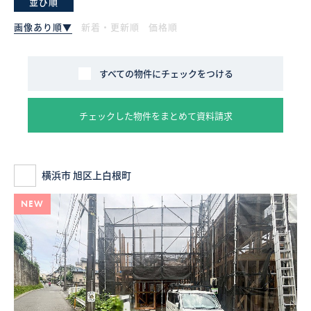
並び順
画像あり順▼
新着・更新順
価格順
採用情報
ログイン
すべての物件にチェックをつける
お気に入り物件一覧
チェックした物件をまとめて資料請求
サイトマップ
横浜市 旭区上白根町
お気に入り物件一覧
NEW