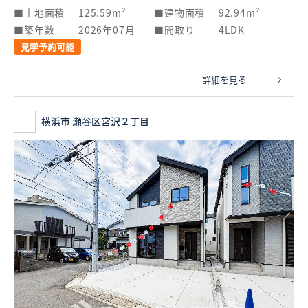
土地面積
125.59m²
建物面積
92.94m²
築年数
2026年07月
間取り
4LDK
見学予約可能
詳細を見る
横浜市 瀬谷区宮沢２丁目