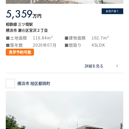
5,359
新築戸建て
万円
相鉄線 三ツ境駅
横浜市 瀬谷区宮沢２丁目
土地面積
116.84m²
建物面積
102.7m²
築年数
2026年07月
間取り
4SLDK
見学予約可能
詳細を見る
横浜市 旭区都岡町