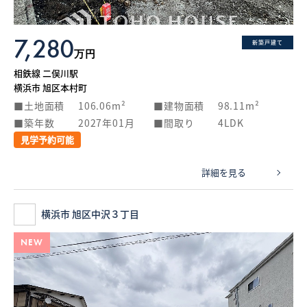
7,280
新築戸建て
万円
相鉄線 二俣川駅
横浜市 旭区本村町
土地面積
106.06m²
建物面積
98.11m²
築年数
2027年01月
間取り
4LDK
見学予約可能
詳細を見る
横浜市 旭区中沢３丁目
NEW