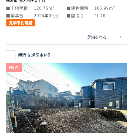
横浜市 旭区白根２丁目
土地面積
120.75m²
建物面積
105.99m²
築年数
2026年09月
間取り
4LDK
見学予約可能
詳細を見る
横浜市 旭区本村町
NEW