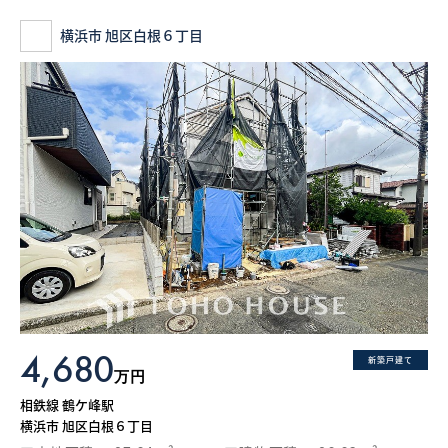
横浜市 旭区白根６丁目
4,680
新築戸建て
万円
相鉄線 鶴ケ峰駅
横浜市 旭区白根６丁目