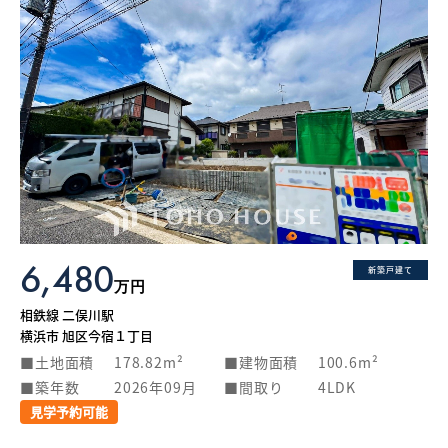
6,480
新築戸建て
万円
相鉄線 二俣川駅
横浜市 旭区今宿１丁目
土地面積
178.82m²
建物面積
100.6m²
築年数
2026年09月
間取り
4LDK
見学予約可能