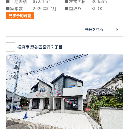
土地面積
87.64m²
建物面積
86.63m²
築年数
2026年07月
間取り
3LDK
見学予約可能
詳細を見る
横浜市 瀬谷区宮沢２丁目