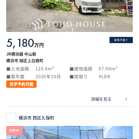
What’s MIRAKARE
スペシャルムービーを見る
5,180
新築戸建て
万円
JR横浜線 中山駅
横浜市 旭区上白根町
土地面積
120.4m²
建物面積
97.09m²
築年数
2026年10月
間取り
4LDK
見学予約可能
詳細を見る
横浜市 西区久保町
NEW