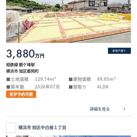
3,880
新築戸建て
万円
相鉄線 鶴ケ峰駅
横浜市 旭区都岡町
土地面積
129.74m²
建物面積
89.85m²
築年数
2026年07月
間取り
4LDK
見学予約可能
詳細を見る
横浜市 旭区中白根１丁目