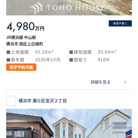
4,980
新築戸建て
万円
JR横浜線 中山駅
横浜市 旭区上白根町
土地面積
95.28m²
建物面積
95.84m²
築年数
2026年10月
間取り
4LDK
見学予約可能
詳細を見る
横浜市 瀬谷区宮沢２丁目