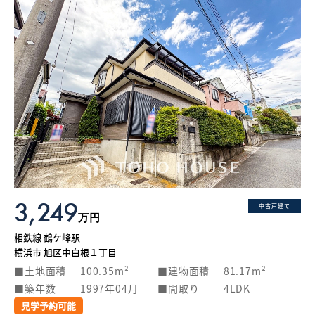
3,249
中古戸建て
万円
相鉄線 鶴ケ峰駅
横浜市 旭区中白根１丁目
土地面積
100.35m²
建物面積
81.17m²
築年数
1997年04月
間取り
4LDK
見学予約可能