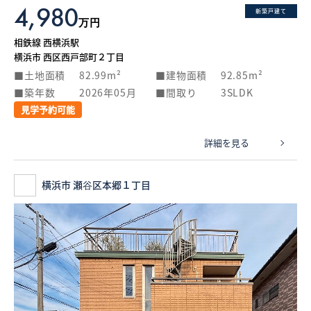
4,980
新築戸建て
万円
相鉄線 西横浜駅
横浜市 西区西戸部町２丁目
土地面積
82.99m²
建物面積
92.85m²
築年数
2026年05月
間取り
3SLDK
見学予約可能
詳細を見る
横浜市 瀬谷区本郷１丁目