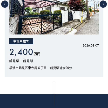
中古戸建て
7
2026.08.07
2,400
万円
鶴見駅｜鶴見駅
横浜市鶴見区東寺尾６丁目 鶴見駅徒歩20分