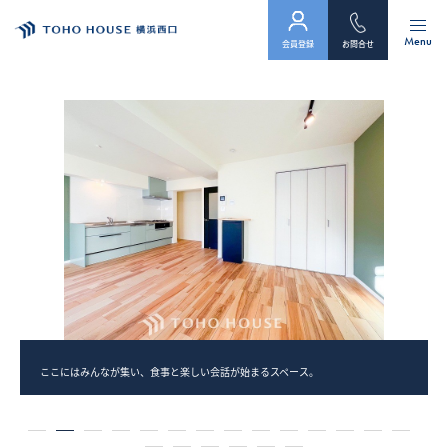
Menu
会員登録
お問合せ
トップ
物件検索
会員フォーム
サービス
会社案内
スタッフ紹介（「住まい」のコンサルタント）
ここにはみんなが集い、食事と楽しい会話が始まるスペース。
お客様の声
1
2
3
4
5
6
7
8
9
10
11
12
13
14
お知らせ