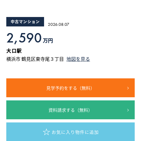
15
16
17
18
19
20
採用情報
中古マンション
2026.08.07
ログイン
2,590
万円
お気に入り物件一覧
大口駅
横浜市 鶴見区東寺尾３丁目
地図を見る
サイトマップ
見学予約をする（無料）
お気に入り物件一覧
資料請求する（無料）
お気に入り物件に追加