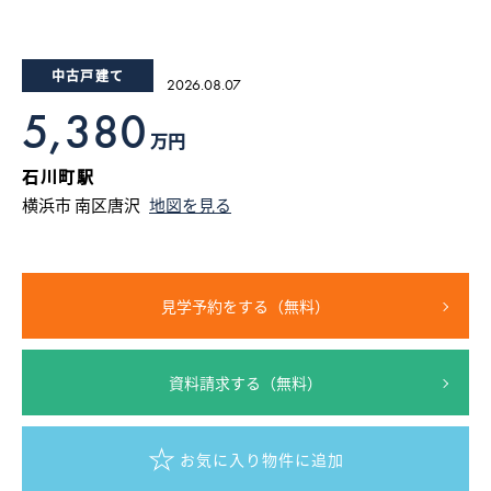
15
16
17
18
19
20
21
22
23
24
25
26
採用情報
中古戸建て
2026.08.07
ログイン
5,380
万円
お気に入り物件一覧
石川町駅
横浜市 南区唐沢
地図を見る
サイトマップ
見学予約をする（無料）
お気に入り物件一覧
資料請求する（無料）
お気に入り物件に追加