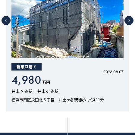
新築戸建て
7
2026.08.07
4,980
万円
井土ヶ谷駅｜井土ヶ谷駅
横浜市南区永田北３丁目 井土ヶ谷駅徒歩+バス11分