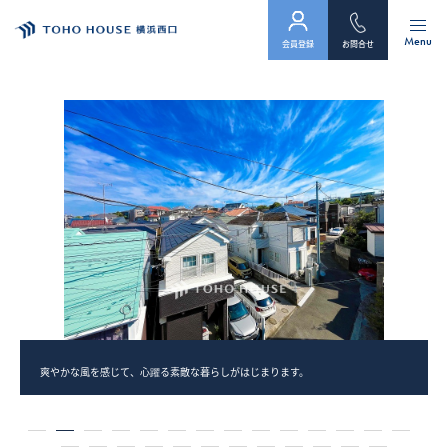
Menu
会員登録
お問合せ
トップ
物件検索
会員フォーム
サービス
会社案内
スタッフ紹介（「住まい」のコンサルタント）
爽やかな風を感じて、心躍る素敵な暮らしがはじまります。
お客様の声
1
2
3
4
5
6
7
8
9
10
11
12
13
14
お知らせ