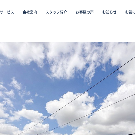
サービス
会社案内
スタッフ紹介
お客様の声
お知らせ
お気
から探す
仲介／未来カレンダー（ミラカレ）
沿線・駅から探す
学区から探す
リフォーム・リノベーション／注文住宅
お気に入り物件リスト
売却・
会員
スタッフ紹介（「住まい」のコンサルタント）
お客様の声
お知らせ
採用情報
ログイン