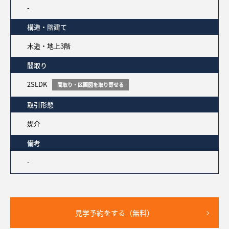
-
構造・階建て
木造・地上3階
間取り
2SLDK
間取り・区画図を取り寄せる
取引形態
媒介
備考
-
見学予約をする（無料）