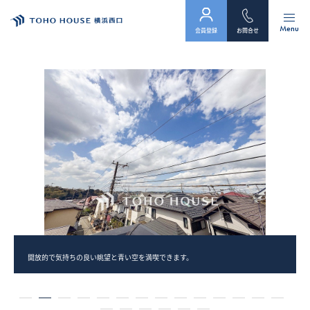
Menu
会員登録
お問合せ
トップ
物件検索
会員フォーム
サービス
会社案内
スタッフ紹介（「住まい」のコンサルタント）
開放的で気持ちの良い眺望と青い空を満喫できます。
お客様の声
1
2
3
4
5
6
7
8
9
10
11
12
13
14
お知らせ