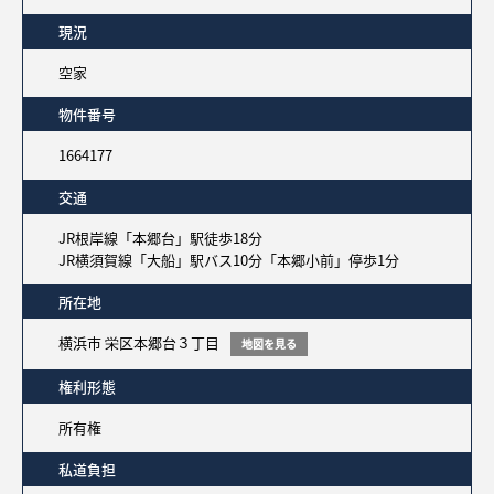
現況
空家
物件番号
1664177
交通
JR根岸線「本郷台」駅徒歩18分
JR横須賀線「大船」駅バス10分「本郷小前」停歩1分
所在地
横浜市 栄区本郷台３丁目
地図を見る
権利形態
所有権
私道負担