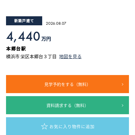
15
16
17
18
19
20
採用情報
新築戸建て
2026.08.07
ログイン
4,440
万円
お気に入り物件一覧
本郷台駅
横浜市 栄区本郷台３丁目
地図を見る
サイトマップ
見学予約をする（無料）
お気に入り物件一覧
資料請求する（無料）
お気に入り物件に追加