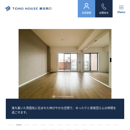
Menu
会員登録
お問合せ
トップ
物件検索
会員フォーム
サービス
会社案内
スタッフ紹介（「住まい」のコンサルタント）
落ち着いた雰囲気に包まれた伸びやかな空間で、ゆったりと家族団らんの時間を
過ごせます。
お客様の声
1
2
3
4
5
6
7
8
9
10
11
12
13
14
お知らせ