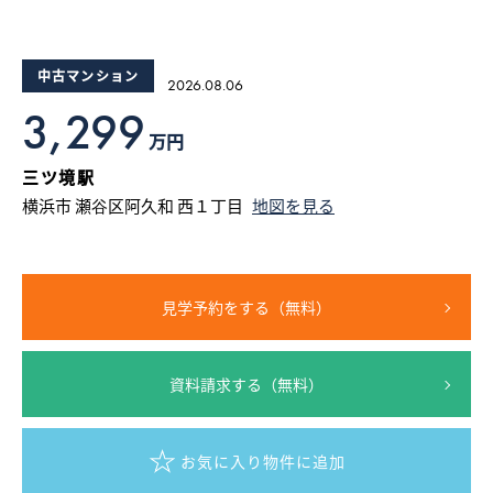
15
16
17
18
19
20
採用情報
中古マンション
2026.08.06
ログイン
3,299
万円
お気に入り物件一覧
三ツ境駅
横浜市 瀬谷区阿久和 西１丁目
地図を見る
サイトマップ
見学予約をする（無料）
お気に入り物件一覧
資料請求する（無料）
お気に入り物件に追加