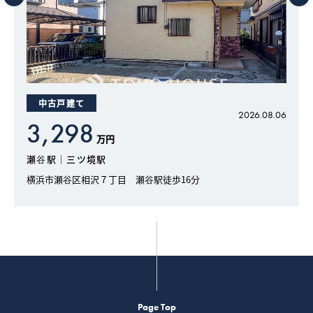
中古戸建て
6
2026.08.06
3,298
万円
瀬谷駅｜三ツ境駅
横浜市瀬谷区相沢７丁目 瀬谷駅徒歩16分
Page Top