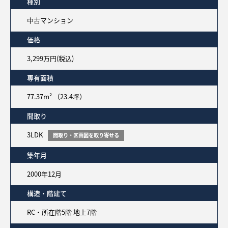
種別
中古マンション
価格
3,299万円(税込)
専有面積
77.37m² （23.4坪）
間取り
3LDK
間取り・区画図を取り寄せる
築年月
2000年12月
構造・階建て
RC・所在階5階 地上7階