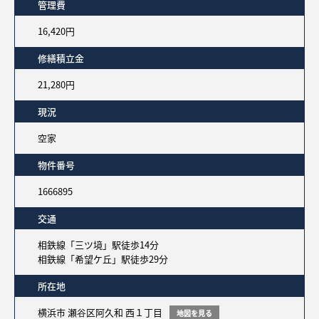
管理費
16,420円
修繕積立金
21,280円
現況
空家
物件番号
1666895
交通
相鉄線「三ツ境」駅徒歩14分
相鉄線「希望ケ丘」駅徒歩29分
所在地
横浜市 瀬谷区阿久和 西１丁目
地図を見る