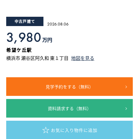
15
16
17
18
19
20
21
22
23
採用情報
中古戸建て
2026.08.06
ログイン
3,980
万円
お気に入り物件一覧
希望ケ丘駅
横浜市 瀬谷区阿久和 東１丁目
地図を見る
サイトマップ
見学予約をする（無料）
お気に入り物件一覧
資料請求する（無料）
お気に入り物件に追加