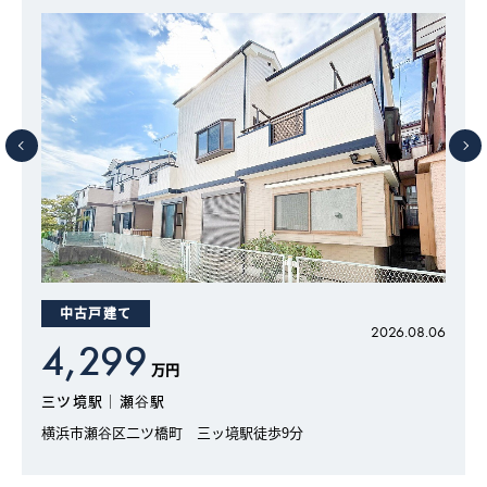
中古戸建て
6
2026.08.06
4,299
万円
三ツ境駅｜瀬谷駅
横浜市瀬谷区二ツ橋町 三ッ境駅徒歩9分