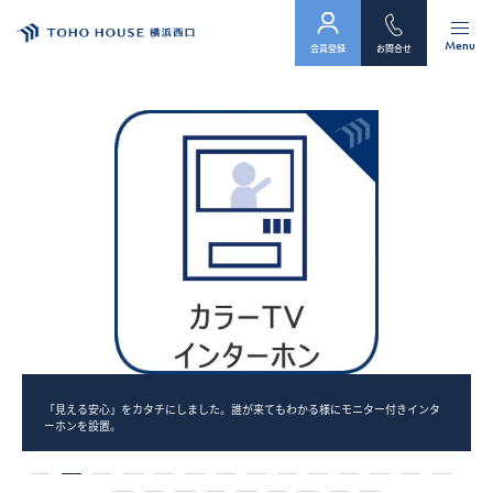
Menu
会員登録
お問合せ
トップ
物件検索
会員フォーム
サービス
会社案内
スタッフ紹介（「住まい」のコンサルタント）
「見える安心」をカタチにしました。誰が来てもわかる様にモニター付きインタ
ーホンを設置。
お客様の声
1
2
3
4
5
6
7
8
9
10
11
12
13
14
お知らせ