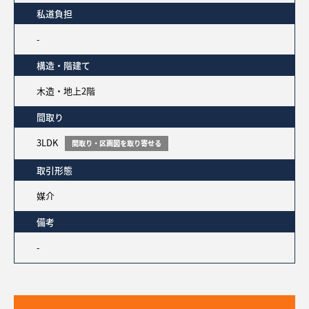
私道負担
-
構造・階建て
木造・地上2階
間取り
3LDK
間取り・区画図を取り寄せる
取引形態
媒介
備考
-