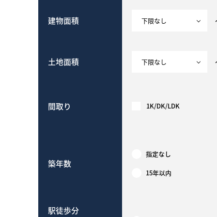
建物面積
土地面積
間取り
1K/DK/LDK
指定なし
築年数
15年以内
駅徒歩分