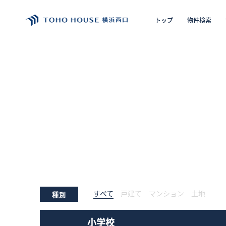
トップ
物件検索
エリア
購入の
トップ
物件検索
会員フォーム
サービス
すべて
戸建て
マンション
土地
種別
会社案内
小学校