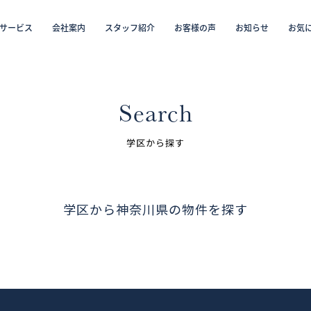
サービス
会社案内
スタッフ紹介
お客様の声
お知らせ
お気
から探す
仲介／未来カレンダー（ミラカレ）
沿線・駅から探す
学区から探す
リフォーム・リノベーション／注文住宅
お気に入り物件リスト
売却・
会員
Search
スタッフ紹介（「住まい」のコンサルタント）
学区から探す
お客様の声
学区から神奈川県の物件を探す
お知らせ
採用情報
ログイン