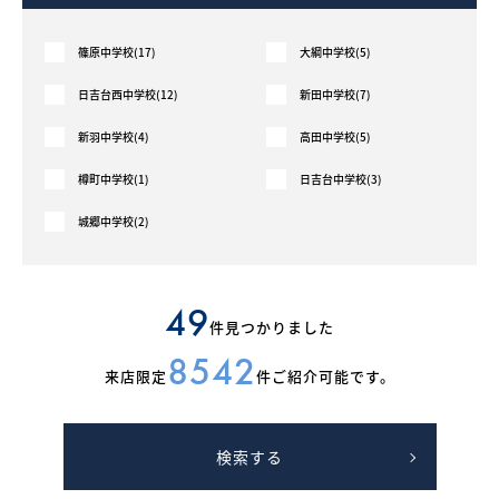
What’s MIRAKARE
篠原中学校(17)
大綱中学校(5)
スペシャルムービーを見る
日吉台西中学校(12)
新田中学校(7)
新羽中学校(4)
高田中学校(5)
樽町中学校(1)
日吉台中学校(3)
城郷中学校(2)
49
件見つかりました
8542
来店限定
件ご紹介可能です。
検索する