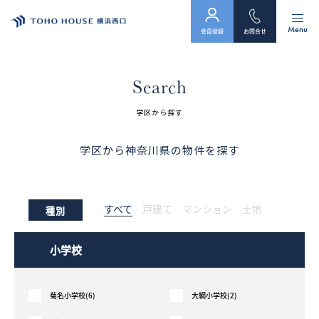
Menu
会員登録
お問合せ
トップ
Search
物件検索
学区から探す
会員フォーム
学区から神奈川県の物件を探す
サービス
すべて
戸建て
マンション
土地
種別
会社案内
スタッフ紹介（「住まい」のコンサルタント）
小学校
お客様の声
菊名小学校(6)
大綱小学校(2)
お知らせ