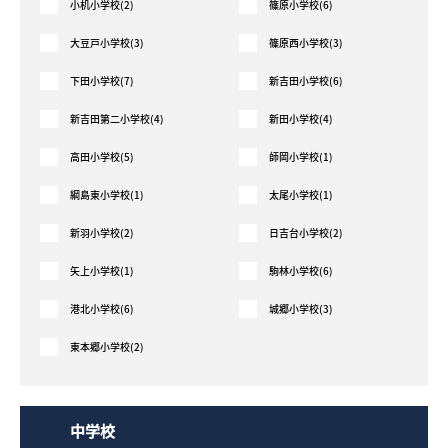
小机小学校(2)
篠原小学校(6)
採用情報
大豆戸小学校(3)
篠原西小学校(3)
下田小学校(7)
新吉田小学校(6)
ログイン
新吉田第二小学校(4)
新田小学校(4)
お気に入り物件一覧
高田小学校(5)
師岡小学校(1)
サイトマップ
綱島東小学校(1)
太尾小学校(1)
新羽小学校(2)
日吉台小学校(2)
矢上小学校(1)
駒林小学校(6)
お気に入り物件一覧
港北小学校(6)
城郷小学校(3)
東本郷小学校(2)
中学校