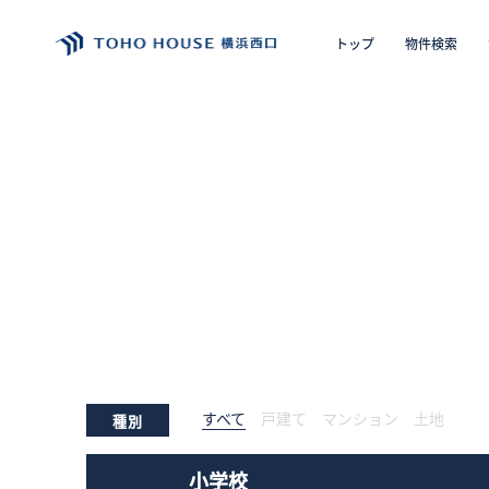
トップ
物件検索
エリア
購入の
トップ
物件検索
会員フォーム
サービス
すべて
戸建て
マンション
土地
種別
会社案内
小学校