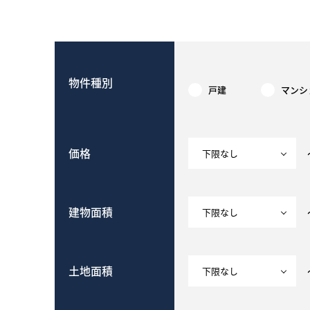
物件種別
戸建
マンシ
価格
建物面積
土地面積