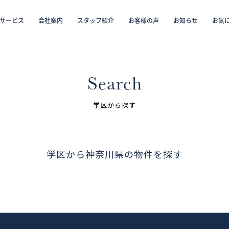
サービス
会社案内
スタッフ紹介
お客様の声
お知らせ
お気
から探す
仲介／未来カレンダー（ミラカレ）
沿線・駅から探す
学区から探す
リフォーム・リノベーション／注文住宅
お気に入り物件リスト
売却・
会員
Search
スタッフ紹介（「住まい」のコンサルタント）
学区から探す
お客様の声
学区から神奈川県の物件を探す
お知らせ
採用情報
ログイン