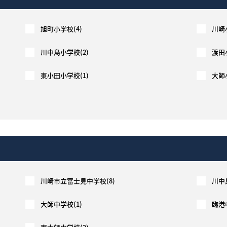
お気に入り物件一覧
旭町小学校(4)
川崎
川中島小学校(2)
渡田
サイトマップ
東小田小学校(1)
大師
川崎市立富士見中学校(8)
川中
大師中学校(1)
臨港