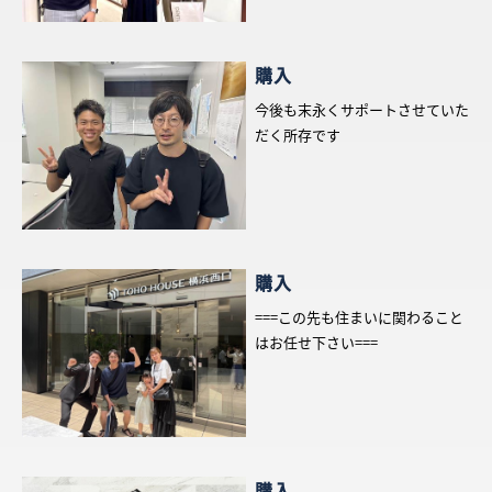
What’s MIRAKARE
スペシャルムービーを見る
購入
今後も末永くサポートさせていた
だく所存です
購入
===この先も住まいに関わること
はお任せ下さい===
購入