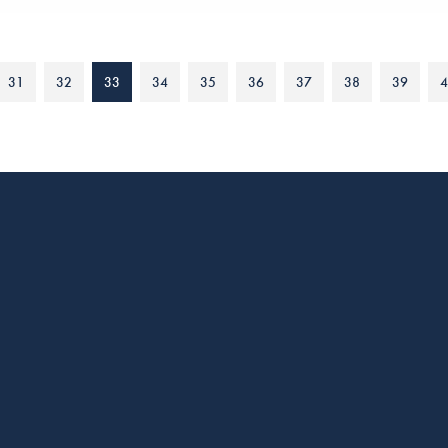
31
32
33
34
35
36
37
38
39
4