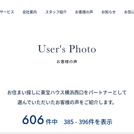
サービス
会社案内
スタッフ紹介
お客様の声
お知らせ
お気
から探す
仲介／未来カレンダー（ミラカレ）
沿線・駅から探す
学区から探す
リフォーム・リノベーション／注文住宅
お気に入り物件リスト
売却・
会員
User's Photo
スタッフ紹介（「住まい」のコンサルタント）
お客様の声
お客様の声
お知らせ
お住まい探しに東宝ハウス横浜西口をパートナーとして
選んでいただいたお客様の声をご紹介します。
採用情報
606
件中 385 - 396件を表示
ログイン