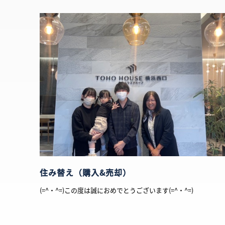
住み替え（購入&売却）
(=^・^=)この度は誠におめでとうございます(=^・^=)