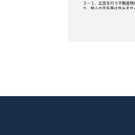
３－１．広告を行う不動産物
り、個人の氏名等は含みませ
３－２．指定流通機構への登
間接的（弊社の同意のもと、
３－３．契約が成立した場合
は、指定流通機構や民間の広
４．不動産の売買・賃貸借に
４－１．指定流通機構や民間
ん）を、不動産物件の価格（
４－２．不動産物件の価格（
合には、個人情報に該当しな
４－３．提供する成約情報の
内図等）であり、個人の氏名
５．お客様ご本人の求めによ
５－１．お客様ご本人である
５－２．専任媒介契約、専属
義務付けられています。
■クッキー（Cookie）につ
本ウェブサイトでは、クッキー
クッキーとは、お客様がウェ
おく仕組みです。次回、同じ