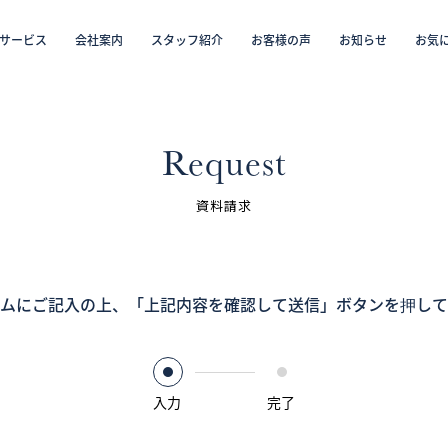
サービス
会社案内
スタッフ紹介
お客様の声
お知らせ
お気
から探す
仲介／未来カレンダー（ミラカレ）
沿線・駅から探す
学区から探す
リフォーム・リノベーション／注文住宅
お気に入り物件リスト
売却・
会員
Request
スタッフ紹介（「住まい」のコンサルタント）
資料請求
お客様の声
ムにご記入の上、
お知らせ
「上記内容を確認して送信」ボタンを押して
採用情報
入力
完了
ログイン