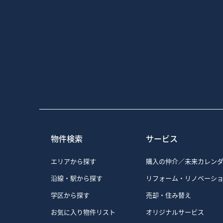
を変えたりすることができま
弊社では、より良いサービス
ん。
弊社では、以下の目的のため
1）お客様が認証サービスに
ビスを提供するなど、サイト
2）お客様が興味を持ってい
3）弊社のサイトの利用者数
4）弊社のサービスを改善す
力（再認証）を促すため
なお、弊社の広告の配信を委託す
が掲載されています。
Yahoo! JAPAN、Go
弊社は、弊社の広告の配信を委託す
物件検索
サービス
経由して、弊社のクッキーを
お客様は、Google広告のオ
Advertising Init
エリアから探す
購入の仲介／未来カレン
また、クッキーの利用を許可
沿線・駅から探す
リフォーム・リノベーシ
のクッキーを拒否する」、「
ますので、必要に応じて、お
学区から探す
売却・住み替え
の一部のサービスをご利用で
お気に入り物件リスト
オリジナルサービス