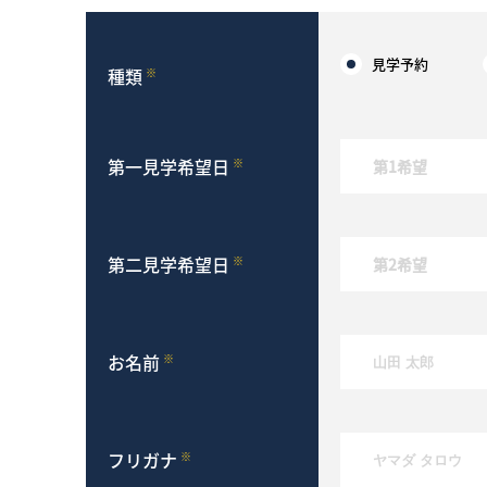
見学予約
種類
※
第一見学希望日
※
第二見学希望日
※
お名前
※
フリガナ
※