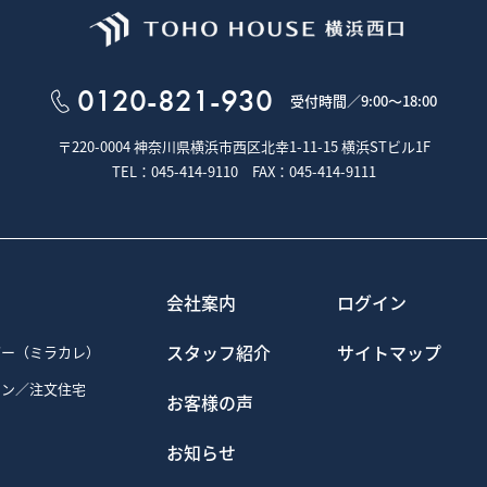
す。
をご提供するためにクッキーを使用しておりますが、お客様個人を特定する
、クッキーを使用しています。
0120-821-930
ログインされるとき、保存されているお客様の登録情報を参照し、お客様ごと
受付時間／
9:00～18:00
の利便性やサービスを改善するため
る内容や、弊社のサイト上での利用状況をもとに、最も適切な広告を他社サイ
〒220-0004 神奈川県横浜市西区北幸1-11-15
横浜STビル1F
や閲覧数などのトラフィックを調査するため
るため・セキュリティー保持のため、ご利用から一定の時間が経過したお客様
TEL：045-414-9110 FAX：045-414-9111
るYahoo! JAPAN、Googleを含む第三者により、インターネット上の
ogleを含む第三者はCookieを使用して、当ウェブサイトへの過去のアクセス情報
るYahoo! JAPAN、Googleを含む第三者への委託に基づき、Yahoo! JA
会社案内
ログイン
保存し、参照する場合があります。
プトアウトページにアクセスして、GoogleによるCookieの使用を無効にできます
iativeのオプトアウトページにアクセスして、第三者配信事業者によるCookieの使用
スタッフ紹介
サイトマップ
ダー（ミラカレ）
するかどうかは、お客様のブラウザで設定できます。設定は「すべてのクッキ
ョン／注文住宅
クッキーを受信したらユーザーに通知する」などから選択できます。設定方
お客様の声
使いのブラウザの「ヘルプ」メニューでご確認ください。なお、クッキーの
きなくなることがありますのでご注意ください。
お知らせ