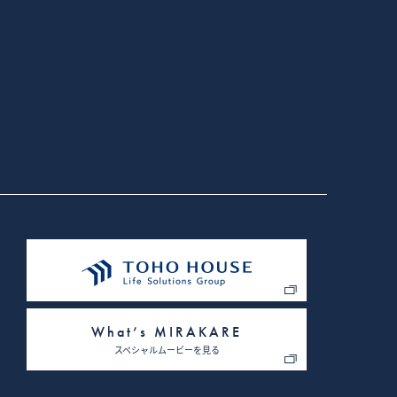
情報は一切含まれておりませ
にカスタマイズされたサー
ト上で表示するため
に対してパスワードの再入
さまざまなサイトに弊社の広告
に基づいて広告を配信します。
PAN、Googleを含む第三者を
。（または、Network
を無効にできます）。
ーを許可する」、「すべて
法は、ブラウザにより異なり
What’s MIRAKARE
利用を許可しない場合、弊社
スペシャルムービーを見る