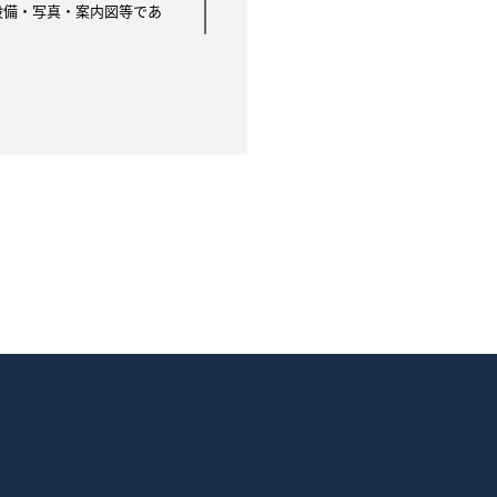
設備・写真・案内図等であ
は他の不動産 会社を通して
借希望者に提供されます。
を停止します 。成約情報
資料等として利用されます。
、個人の氏名等は含みませ
あります。ただし 、この場
積、間取り、設備、写真、案
す。
ります。
の登録及び成約情報の通知が
タにファイルとして保存して
運営者はお客様ごとに表示