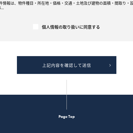
件情報は、物件種目・所在地・価格・交通・土地及び建物の面積・間取り・
ん。
録、インターネット、不動産情報誌、チラシ等の広告媒体を通じて直接、また
他の不動産会社が広告を行う場合等を含む）に、契約の相手方や売買・賃貸
には、速やかに契約報告（成約年月日、価格等）を広告媒体主等へ行い、広告
個人情報の取り扱いに同意する
告媒体主により集計、加工もしくは分析され、他の取引における価格査定の
関する価格査定を行います。
の広告媒体主等から提供を受けた成約情報（不動産物件に関する情報であり
販売価格、賃貸価格等）を算定するため等に利用します。
価格情報、賃貸価格等）を示すための「意見の根拠」として、提供することが
いよう、工夫を施した上でご提供します。
項目は、物件の概要（物件種目、所在地、価格、交通、土地および建物の面
上記内容を確認して送信
等は含みません。提供は、電子データ、書面または画面上にて行います。
り、ご本人が識別される個人情報を第三者への提供する行為を中止いたしま
ことを確認させていただくため、身分証明書等の提示をお願いすることがあ
専任媒介契約が締結された場合は、宅地建物取引業法により指定流通機構へ
いて
Page Top
（Cookie）と呼ばれる技術を利用しています。
ブページを利用した際に、閲覧履歴や入力内容などを、お客様のコンピュー
ページにアクセスすると、クッキーの情報を使ってお客様を識別し、サイトの