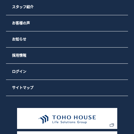
用状況をもとに、最も適切な広告を他社サイト上で表示する
ため
スタッフ紹介
3）弊社のサイトの利用者数や閲覧数などのトラフィックを調
査するため
4）弊社のサービスを改善するため・セキュリティー保持のた
お客様の声
め、ご利用から一定の時間が経過したお客様に対してパスワ
ードの再入力（再認証）を促すため
お知らせ
なお、弊社の広告の配信を委託するYahoo! JAPAN、Google
を含む第三者により、インターネット上のさまざまなサイト
に弊社の広告が掲載されています。
採用情報
Yahoo! JAPAN、Googleを含む第三者はCookieを使用して、
当ウェブサイトへの過去のアクセス情報に基づいて広告を配
信します。
ログイン
弊社は、弊社の広告の配信を委託するYahoo! JAPAN、
Googleを含む第三者への委託に基づき、Yahoo! JAPAN、
Googleを含む第三者を経由して、弊社のクッキーを保存し、
参照する場合があります。
サイトマップ
お客様は、Google広告のオプトアウトページにアクセスし
て、GoogleによるCookieの使用を無効にできます。（また
は、Network Advertising Initiativeのオプトアウトページに
アクセスして、第三者配信事業者によるCookieの使用を無効
にできます）。
また、クッキーの利用を許可するかどうかは、お客様のブラ
ウザで設定できます。設定は「すべてのクッキーを許可す
る」、「すべてのクッキーを拒否する」、「クッキーを受信