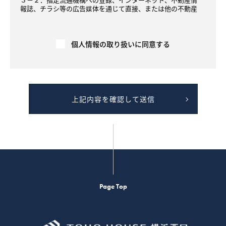
報誌、チラシ等の広告媒体を通じて直接、または他の不動産
会社を通して間接的（弊社の同意のもと、他の不動産会社が
広告を行う場合等を含む）に、契約の相手方や売買・賃貸借
希望者に提供されます。
３－３．契約が成立した場合には、速やかに契約報告（成約
個人情報の取り扱いに同意する
年月日、価格等）を広告媒体主等へ行い、広告を停止します
。成約情報は、指定流通機構や民間の広告媒体主により集
計、加工もしくは分析され、他の取引における価格査定の資
料等として利用されます。
４．不動産の売買・賃貸借に関する価格査定を行います。
上記内容を確認して送信
４－１．指定流通機構や民間の広告媒体主等から提供を受け
た成約情報（不動産物件に関する情報であり、個人の氏名等
は含みません）を、不動産物件の価格（販売価格、賃貸価格
等）を算定するため等に利用します。
４－２．不動産物件の価格（価格情報、賃貸価格等）を示す
ための「意見の根拠」として、提供することがあります。た
だし 、この場合には、個人情報に該当しないよう、工夫を施
した上でご提供します。
４－３．提供する成約情報の項目は、物件の概要（物件種
目、所在地、価格、交通、土地および建物の面積、間取り、
Page Top
設備、写真、案内図等）であり、個人の氏名等は含みませ
ん。提供は、電子データ、書面または画面上にて行います。
５．お客様ご本人の求めにより、ご本人が識別される個人情
報を第三者への提供する行為を中止いたします。