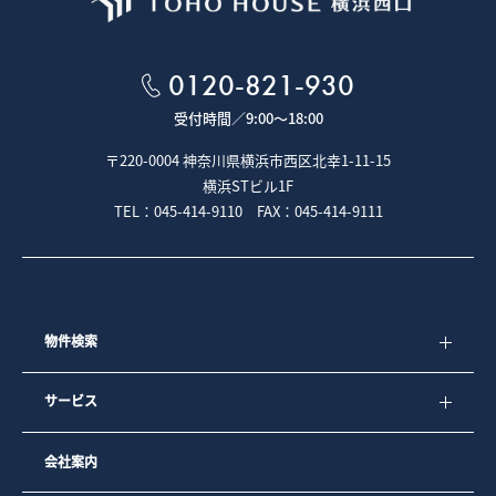
５－１．お客様ご本人であることを確認させていただくた
め、身分証明書等の提示をお願いすることがあります。
５－２．専任媒介契約、専属専任媒介契約が締結された場合
は、宅地建物取引業法により指定流通機構への登録及び成約
0120-821-930
情報の通知が義務付けられています。
受付時間／
9:00～18:00
■クッキー（Cookie）について
〒220-0004 神奈川県横浜市西区北幸1-11-15
本ウェブサイトでは、クッキー（Cookie）と呼ばれる技術を
横浜STビル1F
利用しています。
TEL：045-414-9110 FAX：045-414-9111
クッキーとは、お客様がウェブページを利用した際に、閲覧
履歴や入力内容などを、お客様のコンピュータにファイルと
して保存しておく仕組みです。次回、同じページにアクセス
すると、クッキーの情報を使ってお客様を識別し、サイトの
運営者はお客様ごとに表示を変えたりすることができます。
弊社では、より良いサービスをご提供するためにクッキーを
使用しておりますが、お客様個人を特定する情報は一切含ま
物件検索
れておりません。
弊社では、以下の目的のため、クッキーを使用しています。
サービス
1）お客様が認証サービスにログインされるとき、保存されて
いるお客様の登録情報を参照し、お客様ごとにカスタマイズ
されたサービスを提供するなど、サイトの利便性やサービス
会社案内
を改善するため
2）お客様が興味を持っている内容や、弊社のサイト上での利