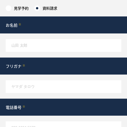
見学予約
資料請求
採用情報
お名前
※
ログイン
お気に入り物件一覧
サイトマップ
フリガナ
※
お気に入り物件一覧
電話番号
※