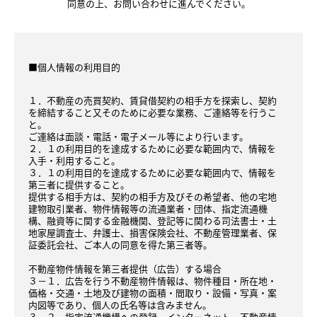
同意の上、お問い合わせに進んでください。
■個人情報の利用目的
１．不動産の売買契約、賃貸借契約の相手方を探索し、契約
を締結すること又そのために必要な業務、ご連絡等を行うこ
と。
ご連絡は面談・電話・電子メール等により行います。
２．１の利用目的を達成するために必要な範囲内で、情報を
入手・利用すること。
３．１の利用目的を達成するために必要な範囲内で、情報を
第三者に提供すること。
提供する相手方は、契約の相手方及びその希望者、他の宅地
建物取引業者、物件情報等の流通業者・団体、指定流通機
構、融資等に関する金融機関、登記等に関わる司法書士・土
地家屋調査士、弁護士、損害保険会社、不動産管理業者、保
証委託会社、ご本人の同意を得た第三者等。
不動産物件情報を第三者提供（広告）する場合
３－１．広告を行う不動産物件情報は、物件種目・所在地・
価格・交通・土地及び建物の面積・間取り・設備・写真・案
内図等であり、個人の氏名等は含みません。
３－２．指定流通機構への登録、インターネット、不動産情