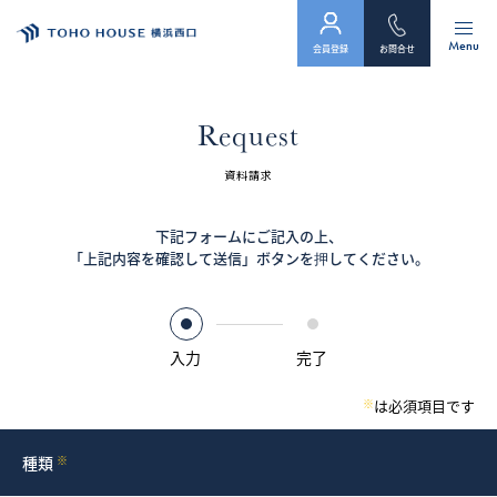
Menu
会員登録
お問合せ
トップ
Request
物件検索
資料請求
会員フォーム
下記フォームにご記入の上、
「上記内容を確認して送信」ボタンを押してください。
サービス
会社案内
入力
完了
スタッフ紹介（「住まい」のコンサルタント）
※
は必須項目です
お客様の声
種類
※
お知らせ