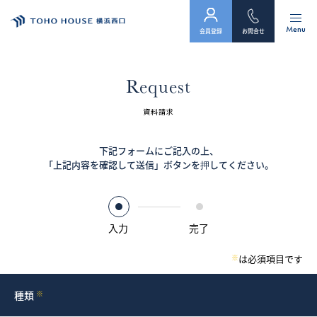
Menu
会員登録
お問合せ
トップ
Request
物件検索
資料請求
会員フォーム
下記フォームにご記入の上、
「上記内容を確認して送信」ボタンを押してください。
サービス
会社案内
入力
完了
スタッフ紹介（「住まい」のコンサルタント）
※
は必須項目です
お客様の声
種類
※
お知らせ