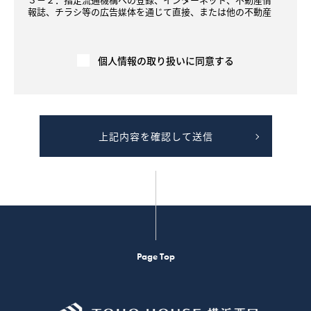
報誌、チラシ等の広告媒体を通じて直接、または他の不動産
会社を通して間接的（弊社の同意のもと、他の不動産会社が
広告を行う場合等を含む）に、契約の相手方や売買・賃貸借
希望者に提供されます。
３－３．契約が成立した場合には、速やかに契約報告（成約
個人情報の取り扱いに同意する
年月日、価格等）を広告媒体主等へ行い、広告を停止します
。成約情報は、指定流通機構や民間の広告媒体主により集
計、加工もしくは分析され、他の取引における価格査定の資
料等として利用されます。
４．不動産の売買・賃貸借に関する価格査定を行います。
上記内容を確認して送信
４－１．指定流通機構や民間の広告媒体主等から提供を受け
た成約情報（不動産物件に関する情報であり、個人の氏名等
は含みません）を、不動産物件の価格（販売価格、賃貸価格
等）を算定するため等に利用します。
４－２．不動産物件の価格（価格情報、賃貸価格等）を示す
ための「意見の根拠」として、提供することがあります。た
だし 、この場合には、個人情報に該当しないよう、工夫を施
した上でご提供します。
４－３．提供する成約情報の項目は、物件の概要（物件種
目、所在地、価格、交通、土地および建物の面積、間取り、
Page Top
設備、写真、案内図等）であり、個人の氏名等は含みませ
ん。提供は、電子データ、書面または画面上にて行います。
５．お客様ご本人の求めにより、ご本人が識別される個人情
報を第三者への提供する行為を中止いたします。