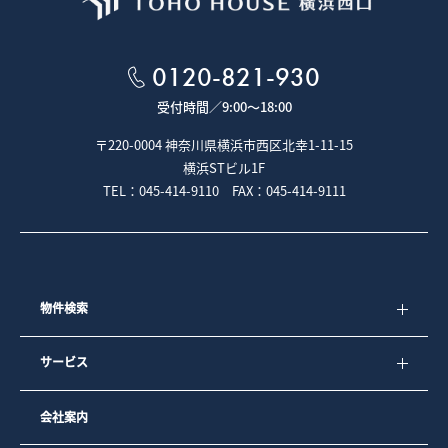
５－１．お客様ご本人であることを確認させていただくた
め、身分証明書等の提示をお願いすることがあります。
５－２．専任媒介契約、専属専任媒介契約が締結された場合
は、宅地建物取引業法により指定流通機構への登録及び成約
0120-821-930
情報の通知が義務付けられています。
受付時間／
9:00～18:00
■クッキー（Cookie）について
〒220-0004 神奈川県横浜市西区北幸1-11-15
本ウェブサイトでは、クッキー（Cookie）と呼ばれる技術を
横浜STビル1F
利用しています。
TEL：045-414-9110 FAX：045-414-9111
クッキーとは、お客様がウェブページを利用した際に、閲覧
履歴や入力内容などを、お客様のコンピュータにファイルと
して保存しておく仕組みです。次回、同じページにアクセス
すると、クッキーの情報を使ってお客様を識別し、サイトの
運営者はお客様ごとに表示を変えたりすることができます。
弊社では、より良いサービスをご提供するためにクッキーを
使用しておりますが、お客様個人を特定する情報は一切含ま
物件検索
れておりません。
弊社では、以下の目的のため、クッキーを使用しています。
サービス
1）お客様が認証サービスにログインされるとき、保存されて
いるお客様の登録情報を参照し、お客様ごとにカスタマイズ
されたサービスを提供するなど、サイトの利便性やサービス
会社案内
を改善するため
2）お客様が興味を持っている内容や、弊社のサイト上での利