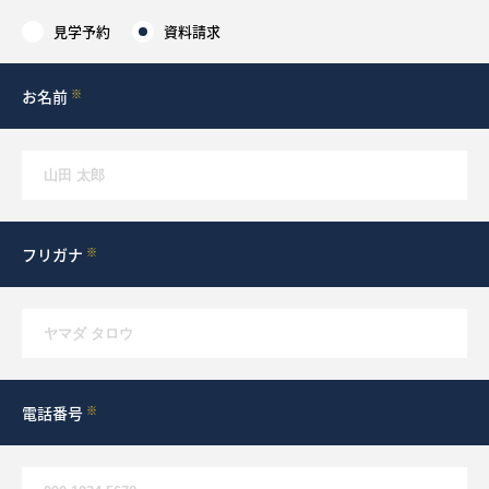
見学予約
資料請求
採用情報
お名前
※
ログイン
お気に入り物件一覧
サイトマップ
フリガナ
※
お気に入り物件一覧
電話番号
※