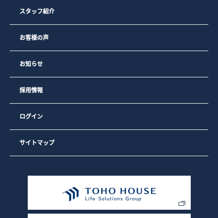
用状況をもとに、最も適切な広告を他社サイト上で表示する
ため
スタッフ紹介
3）弊社のサイトの利用者数や閲覧数などのトラフィックを調
査するため
4）弊社のサービスを改善するため・セキュリティー保持のた
お客様の声
め、ご利用から一定の時間が経過したお客様に対してパスワ
ードの再入力（再認証）を促すため
お知らせ
なお、弊社の広告の配信を委託するYahoo! JAPAN、Google
を含む第三者により、インターネット上のさまざまなサイト
に弊社の広告が掲載されています。
採用情報
Yahoo! JAPAN、Googleを含む第三者はCookieを使用して、
当ウェブサイトへの過去のアクセス情報に基づいて広告を配
信します。
ログイン
弊社は、弊社の広告の配信を委託するYahoo! JAPAN、
Googleを含む第三者への委託に基づき、Yahoo! JAPAN、
Googleを含む第三者を経由して、弊社のクッキーを保存し、
参照する場合があります。
サイトマップ
お客様は、Google広告のオプトアウトページにアクセスし
て、GoogleによるCookieの使用を無効にできます。（また
は、Network Advertising Initiativeのオプトアウトページに
アクセスして、第三者配信事業者によるCookieの使用を無効
にできます）。
また、クッキーの利用を許可するかどうかは、お客様のブラ
ウザで設定できます。設定は「すべてのクッキーを許可す
る」、「すべてのクッキーを拒否する」、「クッキーを受信