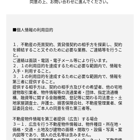
同意の上、お問い合わせに進んでください。
■個人情報の利用目的
１．不動産の売買契約、賃貸借契約の相手方を探索し、契約
を締結すること又そのために必要な業務、ご連絡等を行うこ
と。
ご連絡は面談・電話・電子メール等により行います。
２．１の利用目的を達成するために必要な範囲内で、情報を
入手・利用すること。
３．１の利用目的を達成するために必要な範囲内で、情報を
第三者に提供すること。
提供する相手方は、契約の相手方及びその希望者、他の宅地
建物取引業者、物件情報等の流通業者・団体、指定流通機
構、融資等に関する金融機関、登記等に関わる司法書士・土
地家屋調査士、弁護士、損害保険会社、不動産管理業者、保
証委託会社、ご本人の同意を得た第三者等。
不動産物件情報を第三者提供（広告）する場合
３－１．広告を行う不動産物件情報は、物件種目・所在地・
価格・交通・土地及び建物の面積・間取り・設備・写真・案
内図等であり、個人の氏名等は含みません。
３－２．指定流通機構への登録、インターネット、不動産情