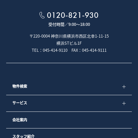
５－２．専任媒介契約、専属専任媒介契約が締結された場合
は、宅地建物取引業法により指定流通機構への登録及び成約
0120-821-930
情報の通知が義務付けられています。
受付時間／
9:00～18:00
■クッキー（Cookie）について
〒220-0004 神奈川県横浜市西区北幸1-11-15
本ウェブサイトでは、クッキー（Cookie）と呼ばれる技術を
横浜STビル1F
利用しています。
TEL：045-414-9110 FAX：045-414-9111
クッキーとは、お客様がウェブページを利用した際に、閲覧
履歴や入力内容などを、お客様のコンピュータにファイルと
して保存しておく仕組みです。次回、同じページにアクセス
すると、クッキーの情報を使ってお客様を識別し、サイトの
運営者はお客様ごとに表示を変えたりすることができます。
弊社では、より良いサービスをご提供するためにクッキーを
使用しておりますが、お客様個人を特定する情報は一切含ま
物件検索
れておりません。
弊社では、以下の目的のため、クッキーを使用しています。
サービス
1）お客様が認証サービスにログインされるとき、保存されて
いるお客様の登録情報を参照し、お客様ごとにカスタマイズ
されたサービスを提供するなど、サイトの利便性やサービス
会社案内
を改善するため
2）お客様が興味を持っている内容や、弊社のサイト上での利
用状況をもとに、最も適切な広告を他社サイト上で表示する
ため
スタッフ紹介