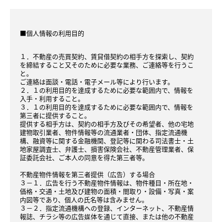
■個人情報の利用目的
１．不動産の売買契約、賃貸借契約の相手方を探索し、契約
を締結すること又そのために必要な業務、ご連絡等を行うこ
と。
ご連絡は面談・電話・電子メール等により行います。
２．１の利用目的を達成するために必要な範囲内で、情報を
入手・利用すること。
３．１の利用目的を達成するために必要な範囲内で、情報を
第三者に提供すること。
提供する相手方は、契約の相手方及びその希望者、他の宅地
建物取引業者、物件情報等の流通業者・団体、指定流通機
構、融資等に関する金融機関、登記等に関わる司法書士・土
地家屋調査士、弁護士、損害保険会社、不動産管理業者、保
証委託会社、ご本人の同意を得た第三者等。
不動産物件情報を第三者提供（広告）する場合
３－１．広告を行う不動産物件情報は、物件種目・所在地・
価格・交通・土地及び建物の面積・間取り・設備・写真・案
内図等であり、個人の氏名等は含みません。
３－２．指定流通機構への登録、インターネット、不動産情
報誌、チラシ等の広告媒体を通じて直接、または他の不動産