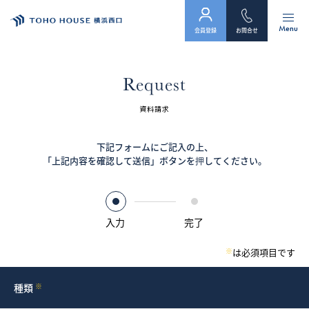
Menu
会員登録
お問合せ
トップ
Request
物件検索
資料請求
会員フォーム
下記フォームにご記入の上、
「上記内容を確認して送信」ボタンを押してください。
サービス
会社案内
入力
完了
スタッフ紹介（「住まい」のコンサルタント）
※
は必須項目です
お客様の声
種類
※
お知らせ