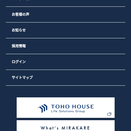
3）弊社のサイトの利用者数や閲覧数などのトラフィックを調
査するため
4）弊社のサービスを改善するため・セキュリティー保持のた
お客様の声
め、ご利用から一定の時間が経過したお客様に対してパスワ
ードの再入力（再認証）を促すため
お知らせ
なお、弊社の広告の配信を委託するYahoo! JAPAN、Google
を含む第三者により、インターネット上のさまざまなサイト
に弊社の広告が掲載されています。
採用情報
Yahoo! JAPAN、Googleを含む第三者はCookieを使用して、
当ウェブサイトへの過去のアクセス情報に基づいて広告を配
信します。
ログイン
弊社は、弊社の広告の配信を委託するYahoo! JAPAN、
Googleを含む第三者への委託に基づき、Yahoo! JAPAN、
Googleを含む第三者を経由して、弊社のクッキーを保存し、
参照する場合があります。
サイトマップ
お客様は、Google広告のオプトアウトページにアクセスし
て、GoogleによるCookieの使用を無効にできます。（また
は、Network Advertising Initiativeのオプトアウトページに
アクセスして、第三者配信事業者によるCookieの使用を無効
にできます）。
また、クッキーの利用を許可するかどうかは、お客様のブラ
ウザで設定できます。設定は「すべてのクッキーを許可す
る」、「すべてのクッキーを拒否する」、「クッキーを受信
したらユーザーに通知する」などから選択できます。設定方
What’s MIRAKARE