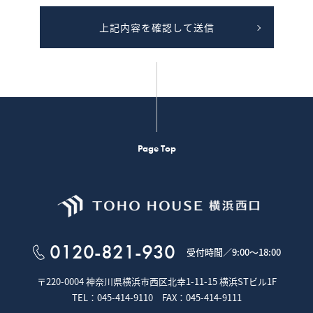
いよう、工夫を施した上でご提供します。
項目は、物件の概要（物件種目、所在地、価格、交通、土地および建物の面
上記内容を確認して送信
等は含みません。提供は、電子データ、書面または画面上にて行います。
り、ご本人が識別される個人情報を第三者への提供する行為を中止いたしま
ことを確認させていただくため、身分証明書等の提示をお願いすることがあ
専任媒介契約が締結された場合は、宅地建物取引業法により指定流通機構へ
いて
Page Top
（Cookie）と呼ばれる技術を利用しています。
ブページを利用した際に、閲覧履歴や入力内容などを、お客様のコンピュー
ページにアクセスすると、クッキーの情報を使ってお客様を識別し、サイトの
す。
をご提供するためにクッキーを使用しておりますが、お客様個人を特定する
、クッキーを使用しています。
0120-821-930
ログインされるとき、保存されているお客様の登録情報を参照し、お客様ごと
受付時間／
9:00～18:00
の利便性やサービスを改善するため
る内容や、弊社のサイト上での利用状況をもとに、最も適切な広告を他社サイ
〒220-0004 神奈川県横浜市西区北幸1-11-15
横浜STビル1F
や閲覧数などのトラフィックを調査するため
るため・セキュリティー保持のため、ご利用から一定の時間が経過したお客様
TEL：045-414-9110 FAX：045-414-9111