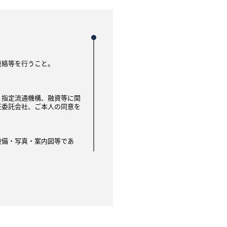
連絡等を行うこと。
、指定流通機構、融資等に関
証委託会社、ご本人の同意を
設備・写真・案内図等であ
は他の不動産 会社を通して
借希望者に提供されます。
を停止します 。成約情報
資料等として利用されます。
、個人の氏名等は含みませ
あります。ただし 、この場