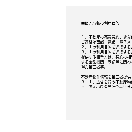
■個人情報の利用目的
１．不動産の売買契約、賃貸
ご連絡は面談・電話・電子メ
２．１の利用目的を達成する
３．１の利用目的を達成する
提供する相手方は、契約の相
する金融機関、登記等に関わ
得た第三者等。
不動産物件情報を第三者提供
３－１．広告を行う不動産物
り、個人の氏名等は含みませ
３－２．指定流通機構への登
間接的（弊社の同意のもと、
３－３．契約が成立した場合
は、指定流通機構や民間の広
４．不動産の売買・賃貸借に
４－１．指定流通機構や民間
ん）を、不動産物件の価格（
４－２．不動産物件の価格（