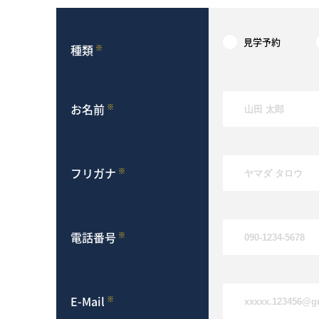
見学予約
種類
※
お名前
※
フリガナ
※
電話番号
※
E-Mail
※