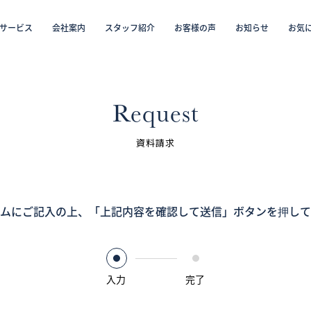
サービス
会社案内
スタッフ紹介
お客様の声
お知らせ
お気
から探す
仲介／未来カレンダー（ミラカレ）
沿線・駅から探す
学区から探す
リフォーム・リノベーション／注文住宅
お気に入り物件リスト
売却・
会員
Request
スタッフ紹介（「住まい」のコンサルタント）
資料請求
お客様の声
ムにご記入の上、
お知らせ
「上記内容を確認して送信」ボタンを押して
採用情報
入力
完了
ログイン