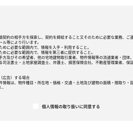
借契約の相手方を探索し、契約を締結すること又そのために必要な業務、ご
ール等により行います。
ために必要な範囲内で、情報を入手・利用すること。
ために必要な範囲内で、情報を第三者に提供すること。
手方及びその希望者、他の宅地建物取引業者、物件情報等の流通業者・団体
る司法書士・土地家屋調査士、弁護士、損害保険会社、不動産管理業者、保
（広告）する場合
件情報は、物件種目・所在地・価格・交通・土地及び建物の面積・間取り・
ん。
録、インターネット、不動産情報誌、チラシ等の広告媒体を通じて直接、また
他の不動産会社が広告を行う場合等を含む）に、契約の相手方や売買・賃貸
には、速やかに契約報告（成約年月日、価格等）を広告媒体主等へ行い、広告
個人情報の取り扱いに同意する
告媒体主により集計、加工もしくは分析され、他の取引における価格査定の
関する価格査定を行います。
の広告媒体主等から提供を受けた成約情報（不動産物件に関する情報であり
販売価格、賃貸価格等）を算定するため等に利用します。
価格情報、賃貸価格等）を示すための「意見の根拠」として、提供することが