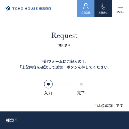
Menu
会員登録
お問合せ
トップ
Request
物件検索
資料請求
会員フォーム
下記フォームにご記入の上、
「上記内容を確認して送信」ボタンを押してください。
サービス
会社案内
入力
完了
スタッフ紹介（「住まい」のコンサルタント）
※
は必須項目です
お客様の声
種類
※
お知らせ