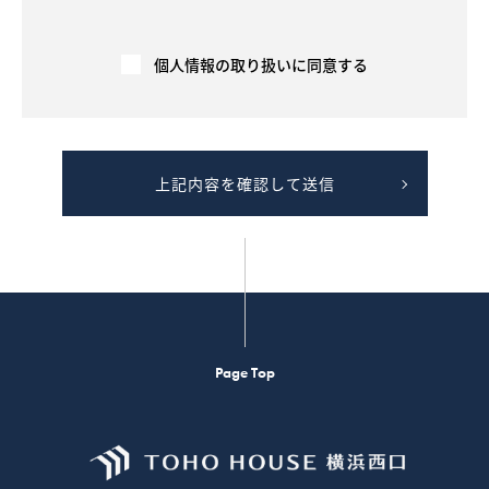
会社を通して間接的（弊社の同意のもと、他の不動産会社が
広告を行う場合等を含む）に、契約の相手方や売買・賃貸借
希望者に提供されます。
３－３．契約が成立した場合には、速やかに契約報告（成約
個人情報の取り扱いに同意する
年月日、価格等）を広告媒体主等へ行い、広告を停止します
。成約情報は、指定流通機構や民間の広告媒体主により集
計、加工もしくは分析され、他の取引における価格査定の資
料等として利用されます。
４．不動産の売買・賃貸借に関する価格査定を行います。
上記内容を確認して送信
４－１．指定流通機構や民間の広告媒体主等から提供を受け
た成約情報（不動産物件に関する情報であり、個人の氏名等
は含みません）を、不動産物件の価格（販売価格、賃貸価格
等）を算定するため等に利用します。
４－２．不動産物件の価格（価格情報、賃貸価格等）を示す
ための「意見の根拠」として、提供することがあります。た
だし 、この場合には、個人情報に該当しないよう、工夫を施
した上でご提供します。
４－３．提供する成約情報の項目は、物件の概要（物件種
目、所在地、価格、交通、土地および建物の面積、間取り、
Page Top
設備、写真、案内図等）であり、個人の氏名等は含みませ
ん。提供は、電子データ、書面または画面上にて行います。
５．お客様ご本人の求めにより、ご本人が識別される個人情
報を第三者への提供する行為を中止いたします。
５－１．お客様ご本人であることを確認させていただくた
め、身分証明書等の提示をお願いすることがあります。