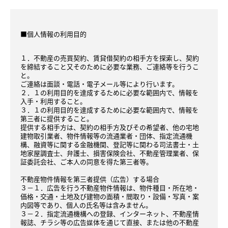
■個人情報の利用目的
１．不動産の売買契約、賃貸借契約の相手方を探索し、契約
を締結すること又そのために必要な業務、ご連絡等を行うこ
と。
ご連絡は面談・電話・電子メール等により行います。
２．１の利用目的を達成するために必要な範囲内で、情報を
入手・利用すること。
３．１の利用目的を達成するために必要な範囲内で、情報を
第三者に提供すること。
提供する相手方は、契約の相手方及びその希望者、他の宅地
建物取引業者、物件情報等の流通業者・団体、指定流通機
構、融資等に関する金融機関、登記等に関わる司法書士・土
地家屋調査士、弁護士、損害保険会社、不動産管理業者、保
証委託会社、ご本人の同意を得た第三者等。
不動産物件情報を第三者提供（広告）する場合
３－１．広告を行う不動産物件情報は、物件種目・所在地・
価格・交通・土地及び建物の面積・間取り・設備・写真・案
内図等であり、個人の氏名等は含みません。
３－２．指定流通機構への登録、インターネット、不動産情
報誌、チラシ等の広告媒体を通じて直接、または他の不動産