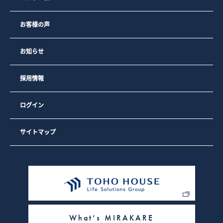
3）弊社のサイトの利用者数や閲覧数などのトラフィックを調
査するため
4）弊社のサービスを改善するため・セキュリティー保持のた
お客様の声
め、ご利用から一定の時間が経過したお客様に対してパスワ
ードの再入力（再認証）を促すため
お知らせ
なお、弊社の広告の配信を委託するYahoo! JAPAN、Google
を含む第三者により、インターネット上のさまざまなサイト
に弊社の広告が掲載されています。
採用情報
Yahoo! JAPAN、Googleを含む第三者はCookieを使用して、
当ウェブサイトへの過去のアクセス情報に基づいて広告を配
信します。
ログイン
弊社は、弊社の広告の配信を委託するYahoo! JAPAN、
Googleを含む第三者への委託に基づき、Yahoo! JAPAN、
Googleを含む第三者を経由して、弊社のクッキーを保存し、
参照する場合があります。
サイトマップ
お客様は、Google広告のオプトアウトページにアクセスし
て、GoogleによるCookieの使用を無効にできます。（また
は、Network Advertising Initiativeのオプトアウトページに
アクセスして、第三者配信事業者によるCookieの使用を無効
にできます）。
また、クッキーの利用を許可するかどうかは、お客様のブラ
ウザで設定できます。設定は「すべてのクッキーを許可す
る」、「すべてのクッキーを拒否する」、「クッキーを受信
したらユーザーに通知する」などから選択できます。設定方
What’s MIRAKARE