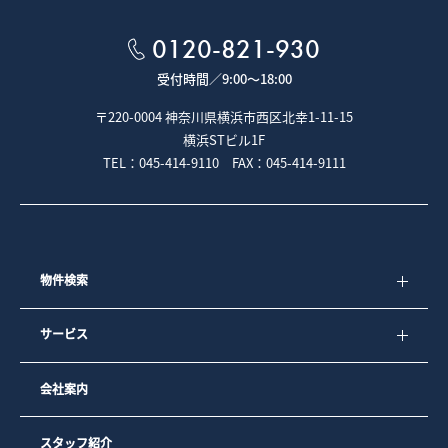
５－２．専任媒介契約、専属専任媒介契約が締結された場合
は、宅地建物取引業法により指定流通機構への登録及び成約
0120-821-930
情報の通知が義務付けられています。
受付時間／
9:00～18:00
■クッキー（Cookie）について
〒220-0004 神奈川県横浜市西区北幸1-11-15
本ウェブサイトでは、クッキー（Cookie）と呼ばれる技術を
横浜STビル1F
利用しています。
TEL：045-414-9110 FAX：045-414-9111
クッキーとは、お客様がウェブページを利用した際に、閲覧
履歴や入力内容などを、お客様のコンピュータにファイルと
して保存しておく仕組みです。次回、同じページにアクセス
すると、クッキーの情報を使ってお客様を識別し、サイトの
運営者はお客様ごとに表示を変えたりすることができます。
弊社では、より良いサービスをご提供するためにクッキーを
使用しておりますが、お客様個人を特定する情報は一切含ま
物件検索
れておりません。
弊社では、以下の目的のため、クッキーを使用しています。
サービス
1）お客様が認証サービスにログインされるとき、保存されて
いるお客様の登録情報を参照し、お客様ごとにカスタマイズ
されたサービスを提供するなど、サイトの利便性やサービス
会社案内
を改善するため
2）お客様が興味を持っている内容や、弊社のサイト上での利
用状況をもとに、最も適切な広告を他社サイト上で表示する
ため
スタッフ紹介