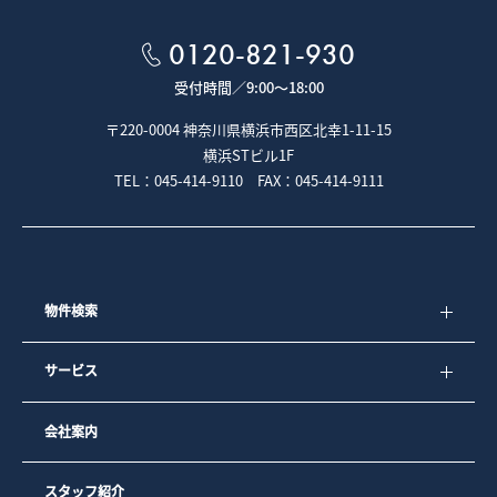
５－２．専任媒介契約、専属専任媒介契約が締結された場合
は、宅地建物取引業法により指定流通機構への登録及び成約
0120-821-930
情報の通知が義務付けられています。
受付時間／
9:00～18:00
■クッキー（Cookie）について
〒220-0004 神奈川県横浜市西区北幸1-11-15
本ウェブサイトでは、クッキー（Cookie）と呼ばれる技術を
横浜STビル1F
利用しています。
TEL：045-414-9110 FAX：045-414-9111
クッキーとは、お客様がウェブページを利用した際に、閲覧
履歴や入力内容などを、お客様のコンピュータにファイルと
して保存しておく仕組みです。次回、同じページにアクセス
すると、クッキーの情報を使ってお客様を識別し、サイトの
運営者はお客様ごとに表示を変えたりすることができます。
弊社では、より良いサービスをご提供するためにクッキーを
使用しておりますが、お客様個人を特定する情報は一切含ま
物件検索
れておりません。
弊社では、以下の目的のため、クッキーを使用しています。
サービス
1）お客様が認証サービスにログインされるとき、保存されて
いるお客様の登録情報を参照し、お客様ごとにカスタマイズ
されたサービスを提供するなど、サイトの利便性やサービス
会社案内
を改善するため
2）お客様が興味を持っている内容や、弊社のサイト上での利
用状況をもとに、最も適切な広告を他社サイト上で表示する
ため
スタッフ紹介