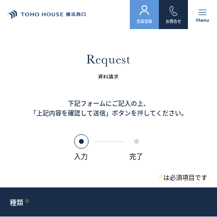
Menu
会員登録
お問合せ
トップ
Request
物件検索
資料請求
会員フォーム
下記フォームにご記入の上、
「上記内容を確認して送信」ボタンを押してください。
サービス
会社案内
入力
完了
スタッフ紹介（「住まい」のコンサルタント）
※
は必須項目です
お客様の声
種類
※
お知らせ