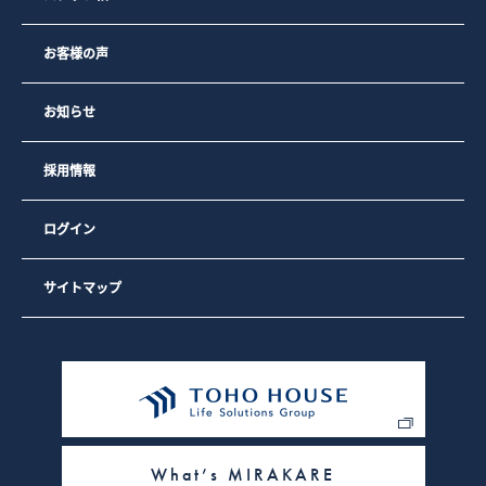
3）弊社のサイトの利用者数や閲覧数などのトラフィックを調
査するため
4）弊社のサービスを改善するため・セキュリティー保持のた
お客様の声
め、ご利用から一定の時間が経過したお客様に対してパスワ
ードの再入力（再認証）を促すため
お知らせ
なお、弊社の広告の配信を委託するYahoo! JAPAN、Google
を含む第三者により、インターネット上のさまざまなサイト
に弊社の広告が掲載されています。
採用情報
Yahoo! JAPAN、Googleを含む第三者はCookieを使用して、
当ウェブサイトへの過去のアクセス情報に基づいて広告を配
信します。
ログイン
弊社は、弊社の広告の配信を委託するYahoo! JAPAN、
Googleを含む第三者への委託に基づき、Yahoo! JAPAN、
Googleを含む第三者を経由して、弊社のクッキーを保存し、
参照する場合があります。
サイトマップ
お客様は、Google広告のオプトアウトページにアクセスし
て、GoogleによるCookieの使用を無効にできます。（また
は、Network Advertising Initiativeのオプトアウトページに
アクセスして、第三者配信事業者によるCookieの使用を無効
にできます）。
また、クッキーの利用を許可するかどうかは、お客様のブラ
ウザで設定できます。設定は「すべてのクッキーを許可す
る」、「すべてのクッキーを拒否する」、「クッキーを受信
したらユーザーに通知する」などから選択できます。設定方
What’s MIRAKARE