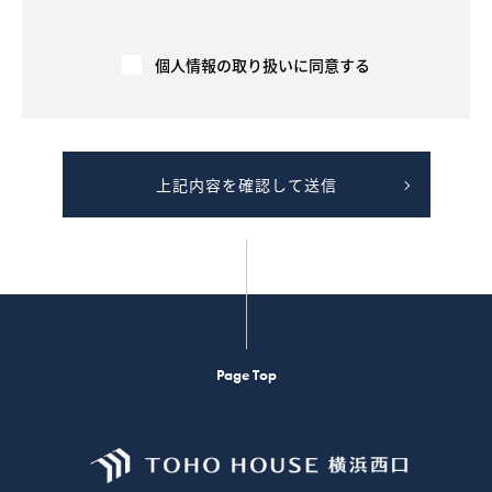
会社を通して間接的（弊社の同意のもと、他の不動産会社が
広告を行う場合等を含む）に、契約の相手方や売買・賃貸借
希望者に提供されます。
３－３．契約が成立した場合には、速やかに契約報告（成約
個人情報の取り扱いに同意する
年月日、価格等）を広告媒体主等へ行い、広告を停止します
。成約情報は、指定流通機構や民間の広告媒体主により集
計、加工もしくは分析され、他の取引における価格査定の資
料等として利用されます。
４．不動産の売買・賃貸借に関する価格査定を行います。
上記内容を確認して送信
４－１．指定流通機構や民間の広告媒体主等から提供を受け
た成約情報（不動産物件に関する情報であり、個人の氏名等
は含みません）を、不動産物件の価格（販売価格、賃貸価格
等）を算定するため等に利用します。
４－２．不動産物件の価格（価格情報、賃貸価格等）を示す
ための「意見の根拠」として、提供することがあります。た
だし 、この場合には、個人情報に該当しないよう、工夫を施
した上でご提供します。
４－３．提供する成約情報の項目は、物件の概要（物件種
目、所在地、価格、交通、土地および建物の面積、間取り、
Page Top
設備、写真、案内図等）であり、個人の氏名等は含みませ
ん。提供は、電子データ、書面または画面上にて行います。
５．お客様ご本人の求めにより、ご本人が識別される個人情
報を第三者への提供する行為を中止いたします。
５－１．お客様ご本人であることを確認させていただくた
め、身分証明書等の提示をお願いすることがあります。