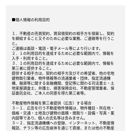
■個人情報の利用目的
１．不動産の売買契約、賃貸借契約の相手方を探索し、契約
を締結すること又そのために必要な業務、ご連絡等を行うこ
と。
ご連絡は面談・電話・電子メール等により行います。
２．１の利用目的を達成するために必要な範囲内で、情報を
入手・利用すること。
３．１の利用目的を達成するために必要な範囲内で、情報を
第三者に提供すること。
提供する相手方は、契約の相手方及びその希望者、他の宅地
建物取引業者、物件情報等の流通業者・団体、指定流通機
構、融資等に関する金融機関、登記等に関わる司法書士・土
地家屋調査士、弁護士、損害保険会社、不動産管理業者、保
証委託会社、ご本人の同意を得た第三者等。
不動産物件情報を第三者提供（広告）する場合
３－１．広告を行う不動産物件情報は、物件種目・所在地・
価格・交通・土地及び建物の面積・間取り・設備・写真・案
内図等であり、個人の氏名等は含みません。
３－２．指定流通機構への登録、インターネット、不動産情
報誌、チラシ等の広告媒体を通じて直接、または他の不動産