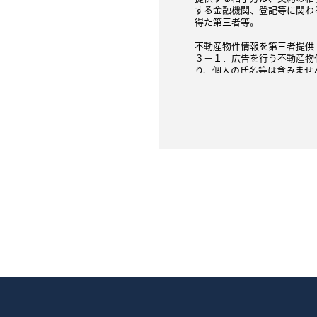
する金融機関、登記等に関わ
得た第三者等。
不動産物件情報を第三者提供
３－１．広告を行う不動産物
り、個人の氏名等は含みませ
３－２．指定流通機構への登
間接的（弊社の同意のもと、
３－３．契約が成立した場合
は、指定流通機構や民間の広
４．不動産の売買・賃貸借に
４－１．指定流通機構や民間
ん）を、不動産物件の価格（
４－２．不動産物件の価格（
合には、個人情報に該当しな
４－３．提供する成約情報の
内図等）であり、個人の氏名
５．お客様ご本人の求めによ
５－１．お客様ご本人である
５－２．専任媒介契約、専属
義務付けられています。
■クッキー（Cookie）につ