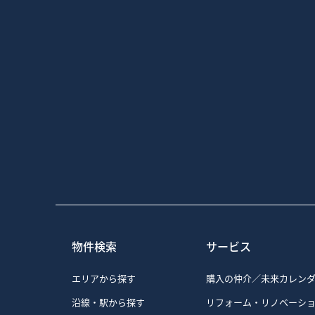
本ウェブサイトでは、クッキー
クッキーとは、お客様がウェ
おく仕組みです。次回、同じ
を変えたりすることができま
弊社では、より良いサービス
ん。
弊社では、以下の目的のため
1）お客様が認証サービスに
ビスを提供するなど、サイト
2）お客様が興味を持ってい
3）弊社のサイトの利用者数
4）弊社のサービスを改善す
力（再認証）を促すため
なお、弊社の広告の配信を委託す
が掲載されています。
Yahoo! JAPAN、Go
弊社は、弊社の広告の配信を委託す
物件検索
サービス
経由して、弊社のクッキーを
お客様は、Google広告のオ
Advertising Init
エリアから探す
購入の仲介／未来カレン
また、クッキーの利用を許可
沿線・駅から探す
リフォーム・リノベーシ
のクッキーを拒否する」、「