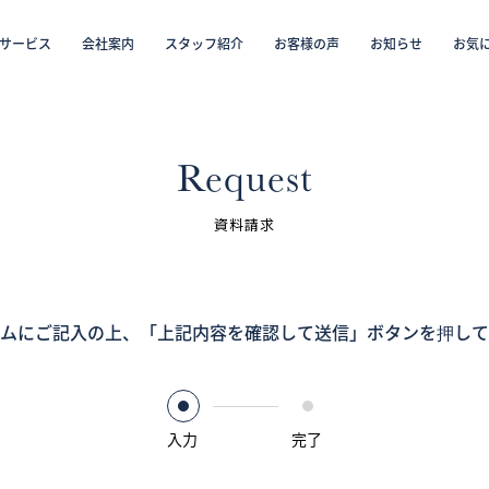
サービス
会社案内
スタッフ紹介
お客様の声
お知らせ
お気
から探す
仲介／未来カレンダー（ミラカレ）
沿線・駅から探す
学区から探す
リフォーム・リノベーション／注文住宅
お気に入り物件リスト
売却・
会員
Request
スタッフ紹介（「住まい」のコンサルタント）
資料請求
お客様の声
ムにご記入の上、
お知らせ
「上記内容を確認して送信」ボタンを押して
採用情報
入力
完了
ログイン