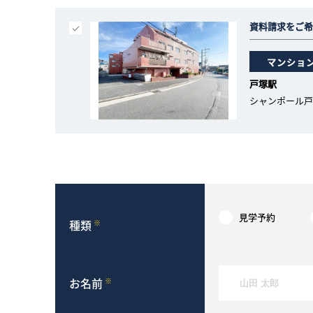
資料請求をご希
マンショ
戸塚駅
シャンポール戸
見学予約
種類
※
お名前
※