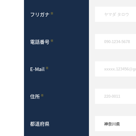
フリガナ
※
電話番号
※
E-Mail
※
住所
※
都道府県