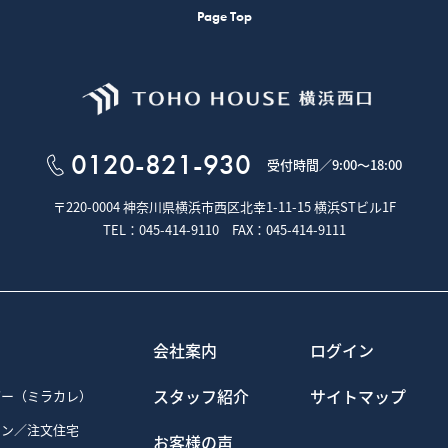
Page Top
（Cookie）と呼ばれる技術を利用しています。
ブページを利用した際に、閲覧履歴や入力内容などを、お客様のコンピュー
ページにアクセスすると、クッキーの情報を使ってお客様を識別し、サイトの
す。
をご提供するためにクッキーを使用しておりますが、お客様個人を特定する
、クッキーを使用しています。
0120-821-930
ログインされるとき、保存されているお客様の登録情報を参照し、お客様ごと
受付時間／
9:00～18:00
の利便性やサービスを改善するため
る内容や、弊社のサイト上での利用状況をもとに、最も適切な広告を他社サイ
〒220-0004 神奈川県横浜市西区北幸1-11-15
横浜STビル1F
や閲覧数などのトラフィックを調査するため
るため・セキュリティー保持のため、ご利用から一定の時間が経過したお客様
TEL：045-414-9110 FAX：045-414-9111
るYahoo! JAPAN、Googleを含む第三者により、インターネット上の
ogleを含む第三者はCookieを使用して、当ウェブサイトへの過去のアクセス情報
るYahoo! JAPAN、Googleを含む第三者への委託に基づき、Yahoo! JA
会社案内
ログイン
保存し、参照する場合があります。
プトアウトページにアクセスして、GoogleによるCookieの使用を無効にできます
iativeのオプトアウトページにアクセスして、第三者配信事業者によるCookieの使用
スタッフ紹介
サイトマップ
ダー（ミラカレ）
するかどうかは、お客様のブラウザで設定できます。設定は「すべてのクッキ
ョン／注文住宅
クッキーを受信したらユーザーに通知する」などから選択できます。設定方
お客様の声