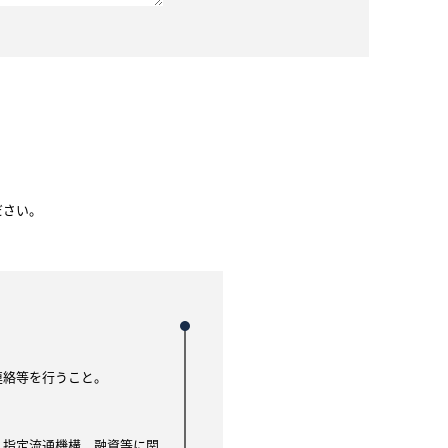
ださい。
連絡等を行うこと。
、指定流通機構、融資等に関