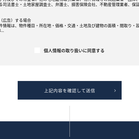
る司法書士・土地家屋調査士、弁護士、損害保険会社、不動産管理業者、保
（広告）する場合
件情報は、物件種目・所在地・価格・交通・土地及び建物の面積・間取り・
ん。
録、インターネット、不動産情報誌、チラシ等の広告媒体を通じて直接、また
他の不動産会社が広告を行う場合等を含む）に、契約の相手方や売買・賃貸
には、速やかに契約報告（成約年月日、価格等）を広告媒体主等へ行い、広告
個人情報の取り扱いに同意する
告媒体主により集計、加工もしくは分析され、他の取引における価格査定の
関する価格査定を行います。
の広告媒体主等から提供を受けた成約情報（不動産物件に関する情報であり
販売価格、賃貸価格等）を算定するため等に利用します。
価格情報、賃貸価格等）を示すための「意見の根拠」として、提供することが
いよう、工夫を施した上でご提供します。
項目は、物件の概要（物件種目、所在地、価格、交通、土地および建物の面
上記内容を確認して送信
等は含みません。提供は、電子データ、書面または画面上にて行います。
り、ご本人が識別される個人情報を第三者への提供する行為を中止いたしま
ことを確認させていただくため、身分証明書等の提示をお願いすることがあ
専任媒介契約が締結された場合は、宅地建物取引業法により指定流通機構へ
いて