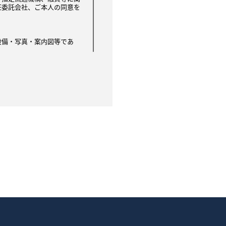
証委託会社、ご本人の同意を
設備・写真・案内図等であ
は他の不動産 会社を通して
借希望者に提供されます。
を停止します 。成約情報
資料等として利用されます。
、個人の氏名等は含みませ
あります。ただし 、この場
積、間取り、設備、写真、案
す。
ります。
の登録及び成約情報の通知が