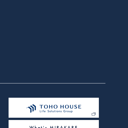
タにファイルとして保存して
運営者はお客様ごとに表示
情報は一切含まれておりませ
にカスタマイズされたサー
ト上で表示するため
に対してパスワードの再入
さまざまなサイトに弊社の広告
に基づいて広告を配信します。
PAN、Googleを含む第三者を
。（または、Network
を無効にできます）。
ーを許可する」、「すべて
法は、ブラウザにより異なり
What’s MIRAKARE