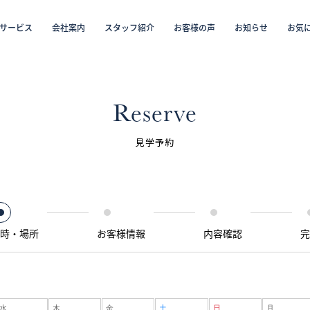
サービス
会社案内
スタッフ紹介
お客様の声
お知らせ
お気
から探す
仲介／未来カレンダー（ミラカレ）
沿線・駅から探す
学区から探す
リフォーム・リノベーション／注文住宅
お気に入り物件リスト
売却・
会員
Reserve
スタッフ紹介（「住まい」のコンサルタント）
見学予約
お客様の声
お知らせ
時・場所
お客様情報
内容確認
完
採用情報
ログイン
水
木
金
土
日
月