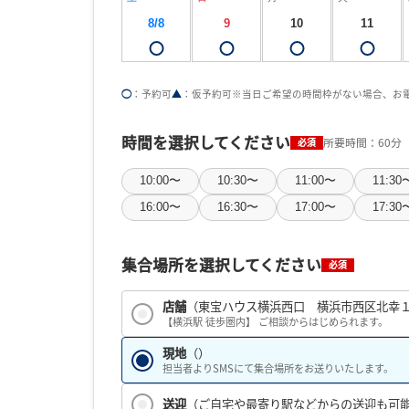
8/8
9
10
11
◯
：予約可
▲
：仮予約可
※当日ご希望の時間枠がない場合、お
時間を選択してください
所要時間：60分
必須
10:00〜
10:30〜
11:00〜
11:30
16:00〜
16:30〜
17:00〜
17:30
集合場所を選択してください
必須
店舗
（東宝ハウス横浜西口 横浜市西区北幸１
【横浜駅 徒歩圏内】 ご相談からはじめられます。
現地
（）
担当者よりSMSにて集合場所をお送りいたします。
送迎
（ご自宅や最寄り駅などからの送迎も可