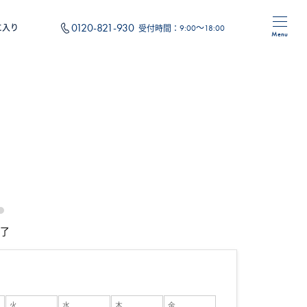
0120-821-930
に入り
受付時間：
9:00～18:00
Menu
住み替え
フォーム
オリジナルサービス
了
火
水
木
金