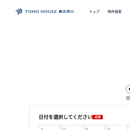
トップ
物件検索
エリア
購入の
トップ
物件検索
会員フォーム
日
サービス
日付を選択してください
必須
会社案内
土
日
月
火