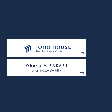
ト上で表示するため
に対してパスワードの再入
さまざまなサイトに弊社の広告
に基づいて広告を配信します。
PAN、Googleを含む第三者を
。（または、Network
を無効にできます）。
ーを許可する」、「すべて
法は、ブラウザにより異なり
What’s MIRAKARE
利用を許可しない場合、弊社
スペシャルムービーを見る