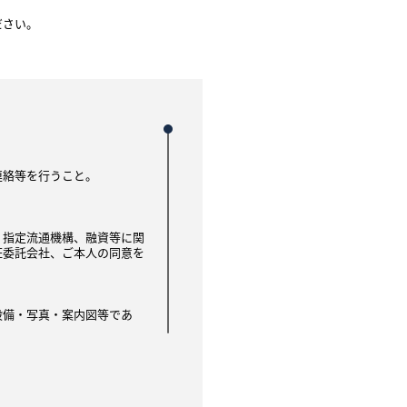
ださい。
連絡等を行うこと。
、指定流通機構、融資等に関
証委託会社、ご本人の同意を
設備・写真・案内図等であ
は他の不動産 会社を通して
借希望者に提供されます。
を停止します 。成約情報
資料等として利用されます。