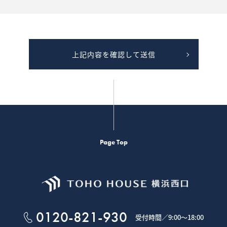
関する価格査定を行います。
の広告媒体主等から提供を受けた成約情報（不動産物件に関する情報であり
販売価格、賃貸価格等）を算定するため等に利用します。
価格情報、賃貸価格等）を示すための「意見の根拠」として、提供することが
いよう、工夫を施した上でご提供します。
項目は、物件の概要（物件種目、所在地、価格、交通、土地および建物の面
上記内容を確認して送信
等は含みません。提供は、電子データ、書面または画面上にて行います。
り、ご本人が識別される個人情報を第三者への提供する行為を中止いたしま
ことを確認させていただくため、身分証明書等の提示をお願いすることがあ
専任媒介契約が締結された場合は、宅地建物取引業法により指定流通機構へ
いて
Page Top
（Cookie）と呼ばれる技術を利用しています。
ブページを利用した際に、閲覧履歴や入力内容などを、お客様のコンピュー
ページにアクセスすると、クッキーの情報を使ってお客様を識別し、サイトの
す。
をご提供するためにクッキーを使用しておりますが、お客様個人を特定する
、クッキーを使用しています。
0120-821-930
ログインされるとき、保存されているお客様の登録情報を参照し、お客様ごと
受付時間／
9:00～18:00
の利便性やサービスを改善するため