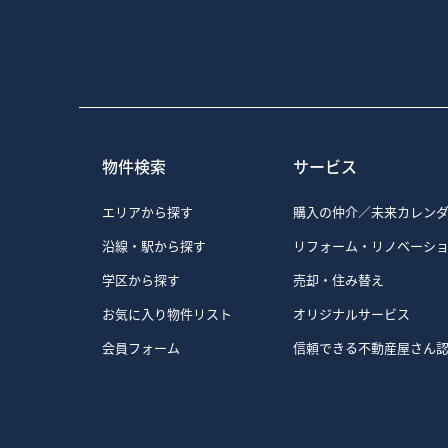
2）お客様が興味を持ってい
3）弊社のサイトの利用者数
4）弊社のサービスを改善す
力（再認証）を促すため
なお、弊社の広告の配信を委託す
が掲載されています。
Yahoo! JAPAN、Go
弊社は、弊社の広告の配信を委託す
物件検索
サービス
経由して、弊社のクッキーを
お客様は、Google広告のオ
Advertising Init
エリアから探す
購入の仲介／未来カレン
また、クッキーの利用を許可
沿線・駅から探す
リフォーム・リノベーシ
のクッキーを拒否する」、「
ますので、必要に応じて、お
学区から探す
売却・住み替え
の一部のサービスをご利用で
お気に入り物件リスト
オリジナルサービス
会員フォーム
信頼できる不動産屋さん