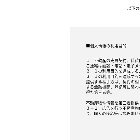
以下の
■個人情報の利用目的
１．不動産の売買契約、賃貸
ご連絡は面談・電話・電子メ
２．１の利用目的を達成する
３．１の利用目的を達成する
提供する相手方は、契約の相
する金融機関、登記等に関わ
得た第三者等。
不動産物件情報を第三者提供
３－１．広告を行う不動産物
り、個人の氏名等は含みませ
３－２．指定流通機構への登
間接的（弊社の同意のもと、
３－３．契約が成立した場合
は、指定流通機構や民間の広