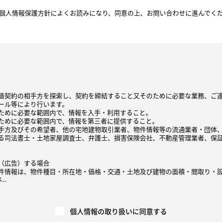
個人情報保護方針によくお読みになり、
同意の上、お問い合わせに進んでく
借契約の相手方を探索し、契約を締結すること又そのために必要な業務、ご
ール等により行います。
ために必要な範囲内で、情報を入手・利用すること。
ために必要な範囲内で、情報を第三者に提供すること。
手方及びその希望者、他の宅地建物取引業者、物件情報等の流通業者・団体
る司法書士・土地家屋調査士、弁護士、損害保険会社、不動産管理業者、保
（広告）する場合
件情報は、物件種目・所在地・価格・交通・土地及び建物の面積・間取り・
ん。
録、インターネット、不動産情報誌、チラシ等の広告媒体を通じて直接、また
他の不動産会社が広告を行う場合等を含む）に、契約の相手方や売買・賃貸
には、速やかに契約報告（成約年月日、価格等）を広告媒体主等へ行い、広告
個人情報の取り扱いに同意する
告媒体主により集計、加工もしくは分析され、他の取引における価格査定の