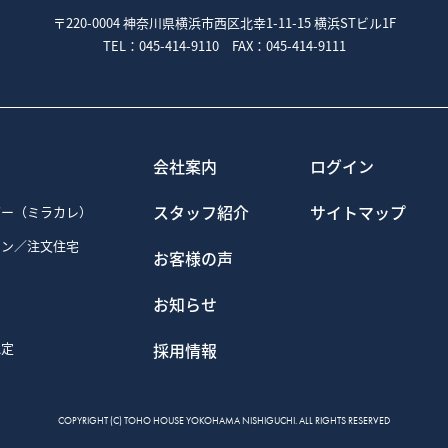
る内容や、弊社のサイト上での利用状況をもとに、最も適切な広告を他社サイ
〒220-0004 神奈川県横浜市西区北幸1-11-15
横浜STビル1F
や閲覧数などのトラフィックを調査するため
るため・セキュリティー保持のため、ご利用から一定の時間が経過したお客様
TEL：045-414-9110 FAX：045-414-9111
るYahoo! JAPAN、Googleを含む第三者により、インターネット上の
ogleを含む第三者はCookieを使用して、当ウェブサイトへの過去のアクセス情報
るYahoo! JAPAN、Googleを含む第三者への委託に基づき、Yahoo! JA
会社案内
ログイン
保存し、参照する場合があります。
プトアウトページにアクセスして、GoogleによるCookieの使用を無効にできます
iativeのオプトアウトページにアクセスして、第三者配信事業者によるCookieの使用
スタッフ紹介
サイトマップ
ダー（ミラカレ）
するかどうかは、お客様のブラウザで設定できます。設定は「すべてのクッキ
ョン／注文住宅
クッキーを受信したらユーザーに通知する」などから選択できます。設定方
お客様の声
使いのブラウザの「ヘルプ」メニューでご確認ください。なお、クッキーの
きなくなることがありますのでご注意ください。
お知らせ
認定
採用情報
COPYRIGHT (C) TOHO HOUSE YOKOHAMA NISHIGUCHI. ALL RIGHTS RESERVED