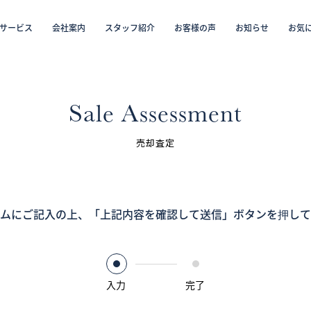
サービス
会社案内
スタッフ紹介
お客様の声
お知らせ
お気
から探す
仲介／未来カレンダー（ミラカレ）
沿線・駅から探す
学区から探す
リフォーム・リノベーション／注文住宅
お気に入り物件リスト
売却・
会員
Sale Assessment
スタッフ紹介（「住まい」のコンサルタント）
売却査定
お客様の声
お知らせ
ムにご記入の上、
「上記内容を確認して送信」ボタンを押して
採用情報
入力
完了
ログイン