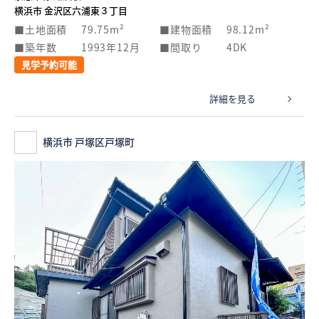
横浜市 金沢区六浦東３丁目
土地面積
79.75m²
建物面積
98.12m²
築年数
1993年12月
間取り
4DK
見学予約可能
詳細を見る
横浜市 戸塚区戸塚町