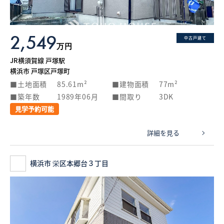
2,549
中古戸建て
万円
JR横須賀線 戸塚駅
横浜市 戸塚区戸塚町
土地面積
85.61m²
建物面積
77m²
築年数
1989年06月
間取り
3DK
見学予約可能
詳細を見る
横浜市 栄区本郷台３丁目