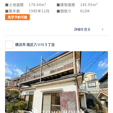
土地面積
178.64m²
建物面積
143.95m²
築年数
1985年12月
間取り
6LDK
見学予約可能
詳細を見る
横浜市 南区六ツ川３丁目