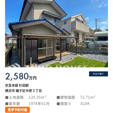
2,580
中古戸建て
万円
京急本線 杉田駅
横浜市 磯子区中原３丁目
土地面積
120.35m²
建物面積
72.71m²
築年数
1978年01月
間取り
3LDK
見学予約可能