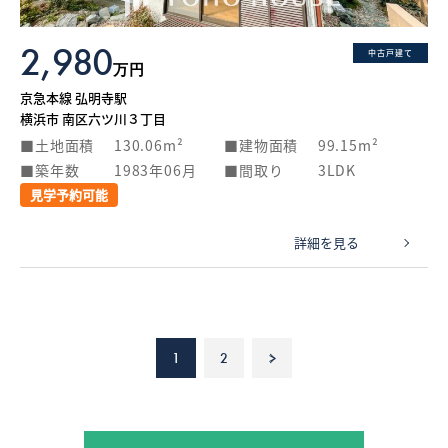
2,980
中古戸建て
万円
京急本線 弘明寺駅
横浜市 南区六ツ川３丁目
土地面積
130.06m²
建物面積
99.15m²
築年数
1983年06月
間取り
3LDK
見学予約可能
詳細を見る
1
2
>