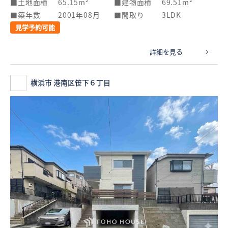
土地面積
65.15m²
建物面積
69.51m²
築年数
2001年08月
間取り
3LDK
見学予約可能
詳細を見る
横浜市 港南区笹下６丁目