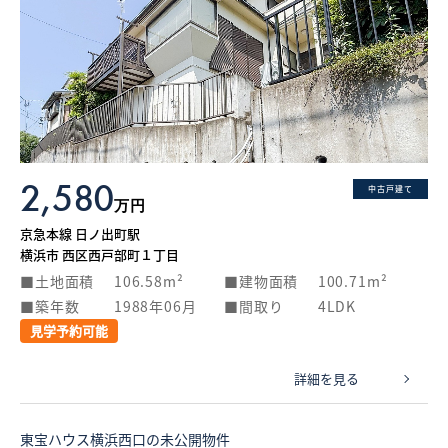
2,580
中古戸建て
万円
京急本線 日ノ出町駅
横浜市 西区西戸部町１丁目
土地面積
106.58m²
建物面積
100.71m²
築年数
1988年06月
間取り
4LDK
見学予約可能
詳細を見る
東宝ハウス横浜西口の未公開物件