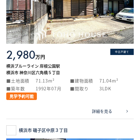
2,980
中古戸建て
万円
横浜ブルーライン 岸根公園駅
横浜市 神奈川区六角橋５丁目
土地面積
71.13m²
建物面積
71.04m²
築年数
1992年07月
間取り
3LDK
見学予約可能
詳細を見る
横浜市 磯子区中原３丁目