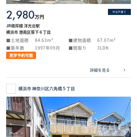
2,980
中古戸建て
万円
JR根岸線 洋光台駅
横浜市 港南区笹下６丁目
土地面積
84.63m²
建物面積
67.07m²
築年数
1997年09月
間取り
3LDK
見学予約可能
詳細を見る
横浜市 神奈川区六角橋５丁目