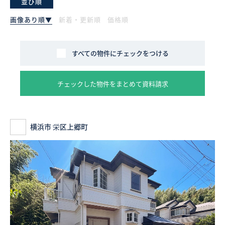
並び順
画像あり順▼
新着・更新順
価格順
採用情報
ログイン
すべての物件にチェックをつける
お気に入り物件一覧
チェックした物件をまとめて資料請求
サイトマップ
横浜市 栄区上郷町
お気に入り物件一覧