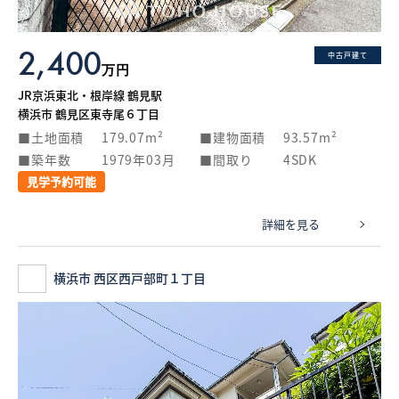
2,400
中古戸建て
万円
JR京浜東北・根岸線 鶴見駅
横浜市 鶴見区東寺尾６丁目
土地面積
179.07m²
建物面積
93.57m²
築年数
1979年03月
間取り
4SDK
見学予約可能
詳細を見る
横浜市 西区西戸部町１丁目