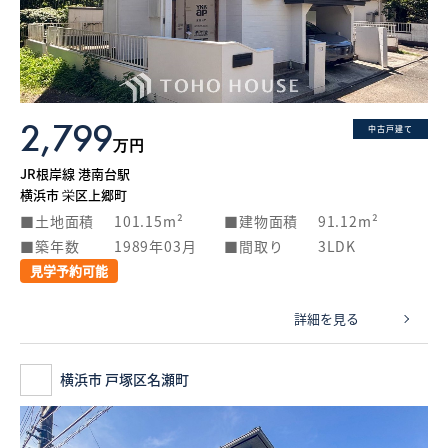
What’s MIRAKARE
スペシャルムービーを見る
2,799
中古戸建て
万円
JR根岸線 港南台駅
横浜市 栄区上郷町
土地面積
101.15m²
建物面積
91.12m²
築年数
1989年03月
間取り
3LDK
見学予約可能
詳細を見る
横浜市 戸塚区名瀬町