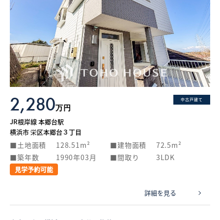
2,280
中古戸建て
万円
JR根岸線 本郷台駅
横浜市 栄区本郷台３丁目
土地面積
128.51m²
建物面積
72.5m²
築年数
1990年03月
間取り
3LDK
見学予約可能
詳細を見る