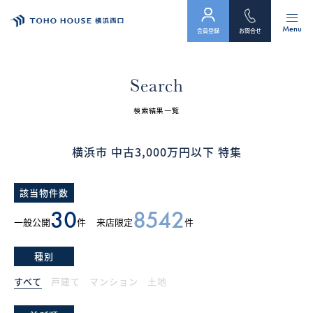
Menu
会員登録
お問合せ
トップ
Search
物件検索
検索結果一覧
会員フォーム
横浜市 中古3,000万円以下 特集
サービス
該当物件数
会社案内
30
8542
一般公開
件
来店限定
件
スタッフ紹介（「住まい」のコンサルタント）
種別
お客様の声
すべて
戸建て
マンション
土地
お知らせ