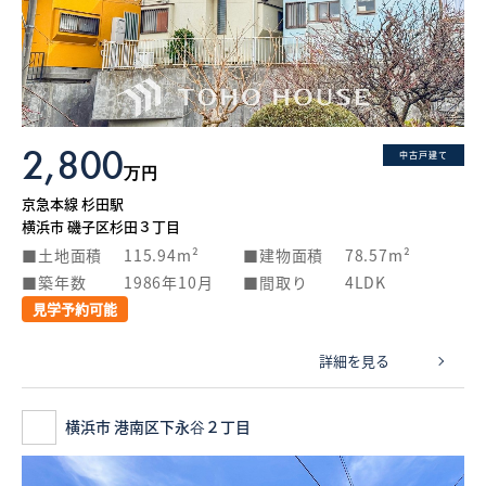
2,800
中古戸建て
万円
京急本線 杉田駅
横浜市 磯子区杉田３丁目
土地面積
115.94m²
建物面積
78.57m²
築年数
1986年10月
間取り
4LDK
見学予約可能
詳細を見る
横浜市 港南区下永谷２丁目