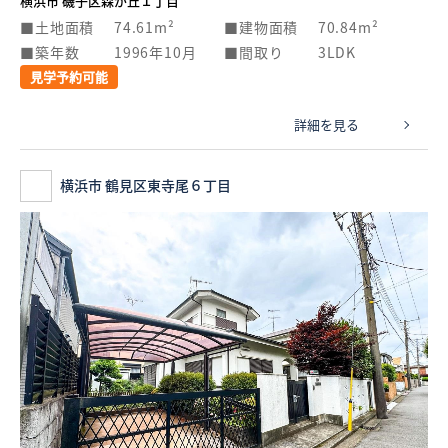
横浜市 磯子区森が丘１丁目
土地面積
74.61m²
建物面積
70.84m²
築年数
1996年10月
間取り
3LDK
見学予約可能
詳細を見る
横浜市 鶴見区東寺尾６丁目