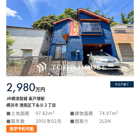
2,980
中古戸建て
万円
JR横須賀線 東戸塚駅
横浜市 港南区下永谷２丁目
土地面積
97.82m²
建物面積
74.97m²
築年数
2001年02月
間取り
2LDK
見学予約可能