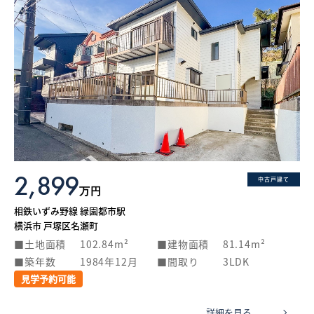
2,899
中古戸建て
万円
相鉄いずみ野線 緑園都市駅
横浜市 戸塚区名瀬町
土地面積
102.84m²
建物面積
81.14m²
築年数
1984年12月
間取り
3LDK
見学予約可能
詳細を見る