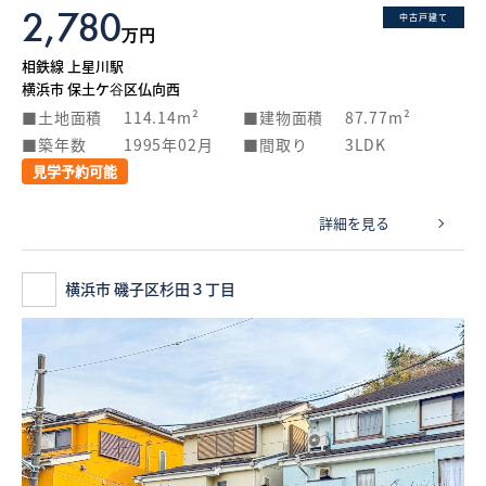
2,780
中古戸建て
万円
相鉄線 上星川駅
横浜市 保土ケ谷区仏向西
土地面積
114.14m²
建物面積
87.77m²
築年数
1995年02月
間取り
3LDK
見学予約可能
詳細を見る
横浜市 磯子区杉田３丁目