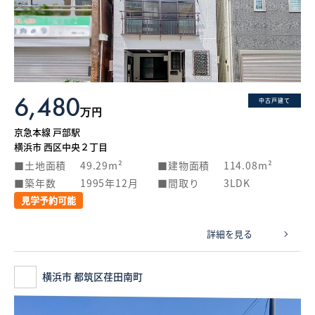
6,480
中古戸建て
万円
京急本線 戸部駅
横浜市 西区中央２丁目
土地面積
49.29m²
建物面積
114.08m²
築年数
1995年12月
間取り
3LDK
見学予約可能
詳細を見る
横浜市 都筑区荏田南町