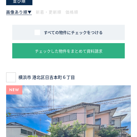
並び順
画像あり順▼
新着・更新順
価格順
採用情報
ログイン
すべての物件にチェックをつける
お気に入り物件一覧
チェックした物件をまとめて資料請求
サイトマップ
横浜市 港北区日吉本町６丁目
お気に入り物件一覧
NEW