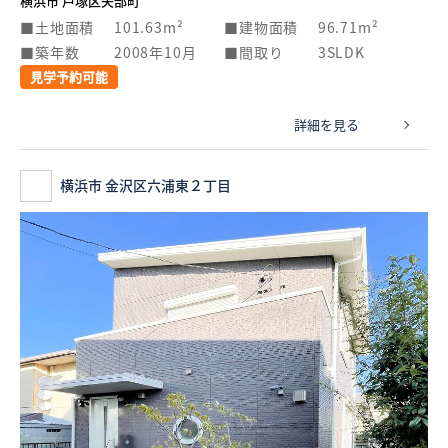
横浜市 戸塚区矢部町
土地面積
101.63m²
建物面積
96.71m²
築年数
2008年10月
間取り
3SLDK
見学予約可能
詳細を見る
横浜市 金沢区六浦東２丁目