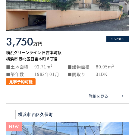
What’s MIRAKARE
スペシャルムービーを見る
3,750
中古戸建て
万円
横浜グリーンライン 日吉本町駅
横浜市 港北区日吉本町６丁目
土地面積
92.71m²
建物面積
80.05m²
築年数
1982年01月
間取り
3LDK
見学予約可能
詳細を見る
横浜市 西区久保町
NEW