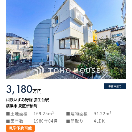
3,180
中古戸建て
万円
相鉄いずみ野線 弥生台駅
横浜市 泉区新橋町
土地面積
169.25m²
建物面積
94.22m²
築年数
1980年04月
間取り
4LDK
見学予約可能