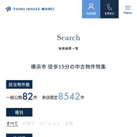
Menu
会員登録
お問合せ
トップ
Search
物件検索
検索結果一覧
会員フォーム
横浜市 徒歩15分の中古物件特集
サービス
該当物件数
会社案内
82
8542
一般公開
件
来店限定
件
スタッフ紹介（「住まい」のコンサルタント）
種別
お客様の声
すべて
戸建て
マンション
土地
お知らせ