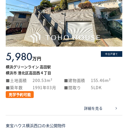
5,980
中古戸建て
万円
横浜グリーンライン 高田駅
横浜市 港北区高田西４丁目
土地面積
200.53m²
建物面積
155.46m²
築年数
1991年03月
間取り
5LDK
見学予約可能
詳細を見る
東宝ハウス横浜西口の未公開物件