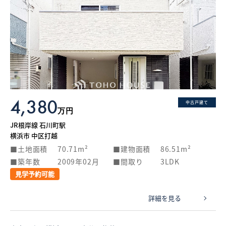
4,380
中古戸建て
万円
JR根岸線 石川町駅
横浜市 中区打越
土地面積
70.71m²
建物面積
86.51m²
築年数
2009年02月
間取り
3LDK
見学予約可能
詳細を見る