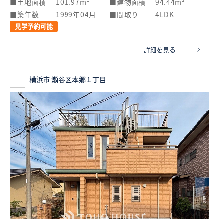
土地面積
101.97m²
建物面積
94.44m²
築年数
1999年04月
間取り
4LDK
見学予約可能
詳細を見る
横浜市 瀬谷区本郷１丁目