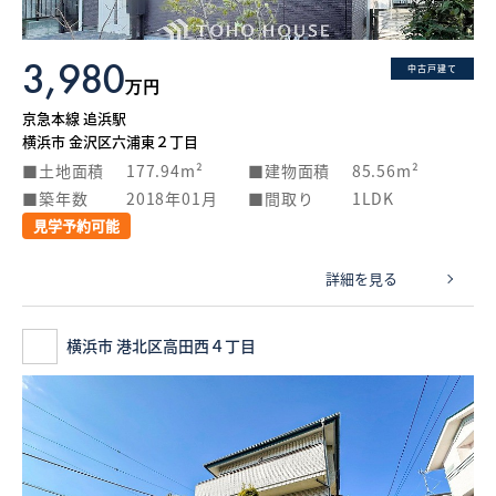
3,980
中古戸建て
万円
京急本線 追浜駅
横浜市 金沢区六浦東２丁目
土地面積
177.94m²
建物面積
85.56m²
築年数
2018年01月
間取り
1LDK
見学予約可能
詳細を見る
横浜市 港北区高田西４丁目