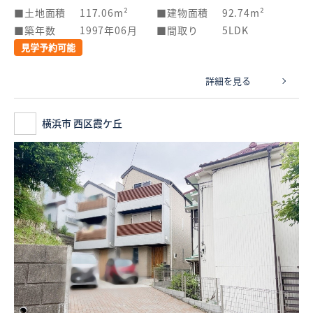
土地面積
117.06m²
建物面積
92.74m²
築年数
1997年06月
間取り
5LDK
見学予約可能
詳細を見る
横浜市 西区霞ケ丘