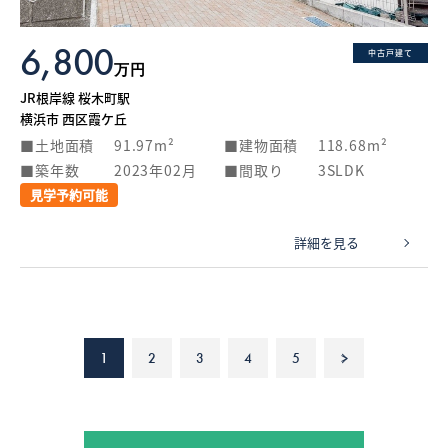
6,800
中古戸建て
万円
JR根岸線 桜木町駅
横浜市 西区霞ケ丘
土地面積
91.97m²
建物面積
118.68m²
築年数
2023年02月
間取り
3SLDK
見学予約可能
詳細を見る
1
2
3
4
5
>