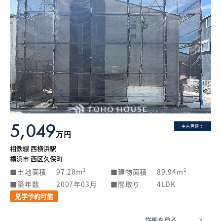
5,049
中古戸建て
万円
相鉄線 西横浜駅
横浜市 西区久保町
土地面積
97.28m²
建物面積
89.94m²
築年数
2007年03月
間取り
4LDK
見学予約可能
詳細を見る