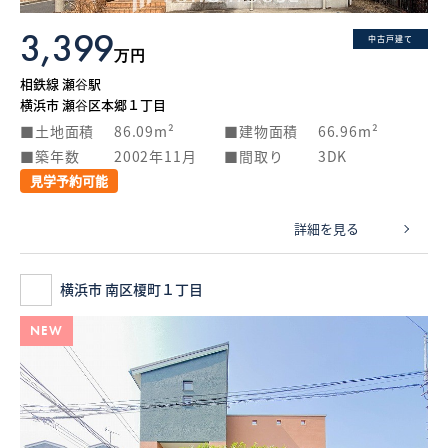
3,399
中古戸建て
万円
相鉄線 瀬谷駅
横浜市 瀬谷区本郷１丁目
土地面積
86.09m²
建物面積
66.96m²
築年数
2002年11月
間取り
3DK
見学予約可能
詳細を見る
横浜市 南区榎町１丁目
NEW