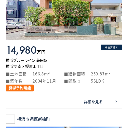
14,980
中古戸建て
万円
横浜ブルーライン 蒔田駅
横浜市 南区榎町１丁目
土地面積
166.8m²
建物面積
259.87m²
築年数
2004年11月
間取り
5SLDK
見学予約可能
詳細を見る
横浜市 泉区新橋町