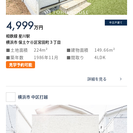
4,999
中古戸建て
万円
相鉄線 星川駅
横浜市 保土ケ谷区宮田町３丁目
土地面積
224m²
建物面積
149.66m²
築年数
1986年11月
間取り
4LDK
見学予約可能
詳細を見る
横浜市 中区打越