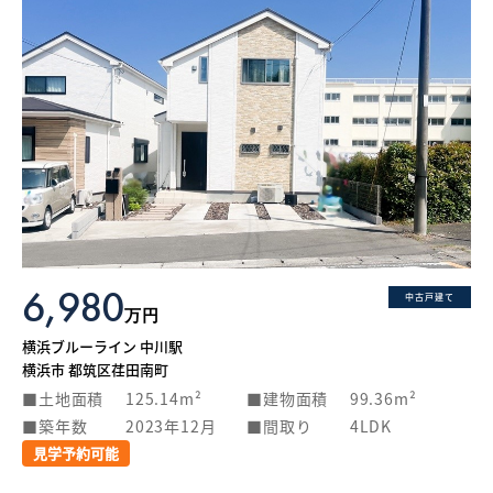
6,980
中古戸建て
万円
横浜ブルーライン 中川駅
横浜市 都筑区荏田南町
土地面積
125.14m²
建物面積
99.36m²
築年数
2023年12月
間取り
4LDK
見学予約可能