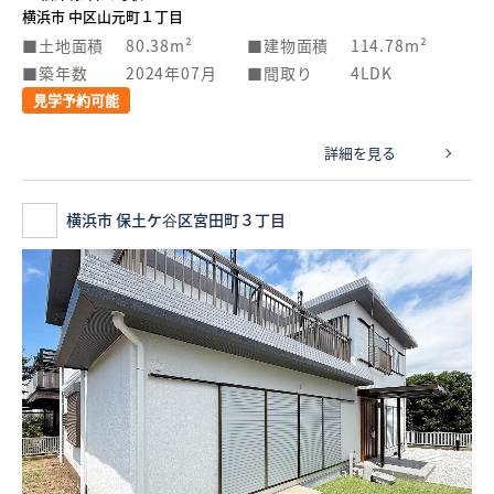
横浜市 中区山元町１丁目
土地面積
80.38m²
建物面積
114.78m²
築年数
2024年07月
間取り
4LDK
見学予約可能
詳細を見る
横浜市 保土ケ谷区宮田町３丁目