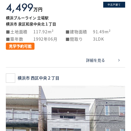
4,499
中古戸建て
万円
横浜ブルーライン 立場駅
横浜市 泉区和泉中央北１丁目
土地面積
117.92m²
建物面積
91.49m²
築年数
1992年06月
間取り
3LDK
見学予約可能
詳細を見る
横浜市 西区中央２丁目