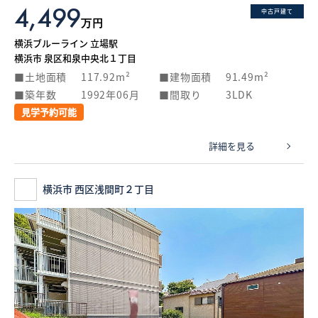
4,499
中古戸建て
万円
横浜ブルーライン 立場駅
横浜市 泉区和泉中央北１丁目
土地面積
117.92m²
建物面積
91.49m²
築年数
1992年06月
間取り
3LDK
見学予約可能
詳細を見る
横浜市 西区浅間町２丁目