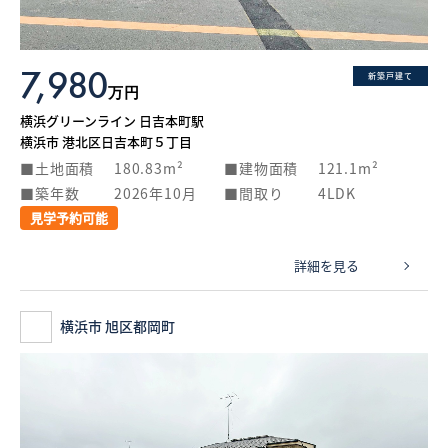
7,980
新築戸建て
万円
横浜グリーンライン 日吉本町駅
横浜市 港北区日吉本町５丁目
土地面積
180.83m²
建物面積
121.1m²
築年数
2026年10月
間取り
4LDK
見学予約可能
詳細を見る
横浜市 旭区都岡町