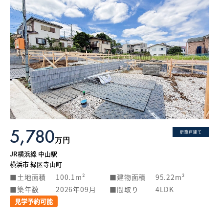
5,780
新築戸建て
万円
JR横浜線 中山駅
横浜市 緑区寺山町
土地面積
100.1m²
建物面積
95.22m²
築年数
2026年09月
間取り
4LDK
見学予約可能