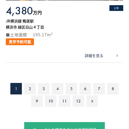
4,380
土地
万円
JR横浜線 鴨居駅
横浜市 緑区白山４丁目
土地面積
195.17m²
見学予約可能
詳細を見る
1
2
3
4
5
6
7
8
9
10
11
12
>