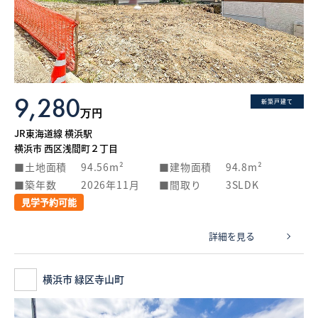
9,280
新築戸建て
万円
JR東海道線 横浜駅
横浜市 西区浅間町２丁目
土地面積
94.56m²
建物面積
94.8m²
築年数
2026年11月
間取り
3SLDK
見学予約可能
詳細を見る
横浜市 緑区寺山町