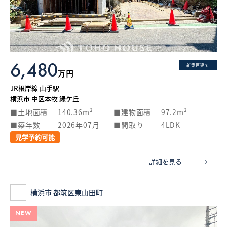
What’s MIRAKARE
スペシャルムービーを見る
6,480
新築戸建て
万円
JR根岸線 山手駅
横浜市 中区本牧 緑ケ丘
土地面積
140.36m²
建物面積
97.2m²
築年数
2026年07月
間取り
4LDK
見学予約可能
詳細を見る
横浜市 都筑区東山田町
NEW