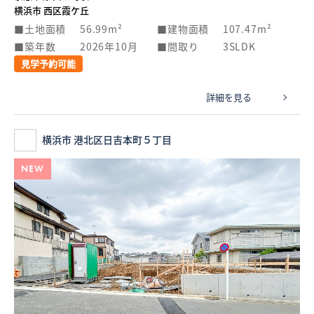
横浜市 西区霞ケ丘
土地面積
56.99m²
建物面積
107.47m²
築年数
2026年10月
間取り
3SLDK
見学予約可能
詳細を見る
横浜市 港北区日吉本町５丁目
NEW