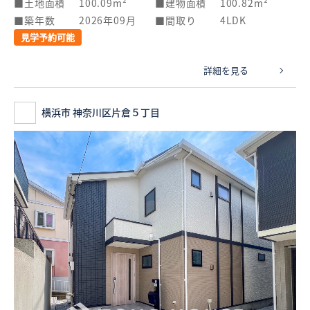
土地面積
100.09m²
建物面積
100.82m²
築年数
2026年09月
間取り
4LDK
見学予約可能
詳細を見る
横浜市 神奈川区片倉５丁目