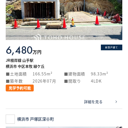
6,480
新築戸建て
万円
JR根岸線 山手駅
横浜市 中区本牧 緑ケ丘
土地面積
166.55m²
建物面積
98.33m²
築年数
2026年07月
間取り
4LDK
見学予約可能
詳細を見る
横浜市 戸塚区深谷町