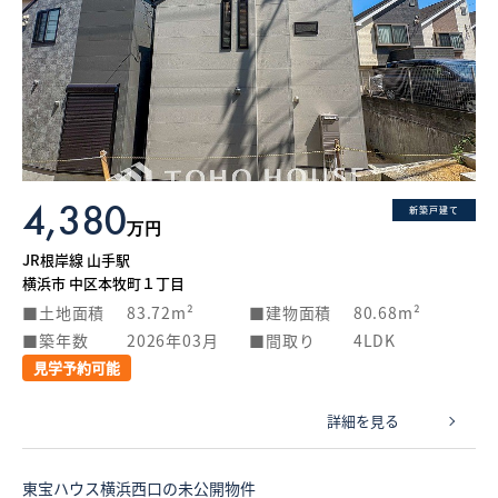
4,380
新築戸建て
万円
JR根岸線 山手駅
横浜市 中区本牧町１丁目
土地面積
83.72m²
建物面積
80.68m²
築年数
2026年03月
間取り
4LDK
見学予約可能
詳細を見る
東宝ハウス横浜西口の未公開物件