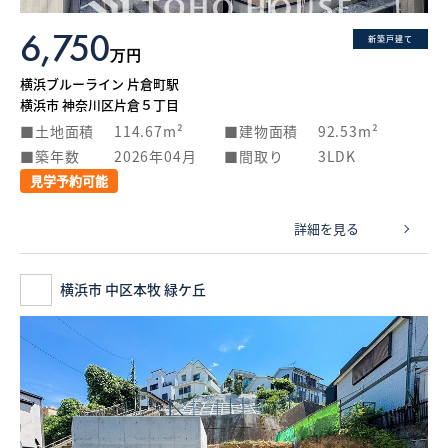
6,750
新築戸建て
万円
横浜ブルーライン 片倉町駅
横浜市 神奈川区片倉５丁目
土地面積
114.67m²
建物面積
92.53m²
築年数
2026年04月
間取り
3LDK
見学予約可能
詳細を見る
横浜市 中区本牧 緑ケ丘