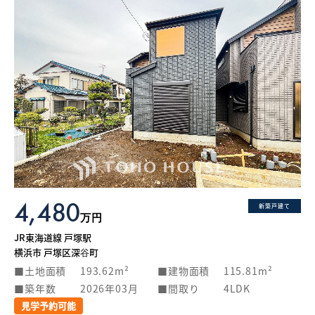
4,480
新築戸建て
万円
JR東海道線 戸塚駅
横浜市 戸塚区深谷町
土地面積
193.62m²
建物面積
115.81m²
築年数
2026年03月
間取り
4LDK
見学予約可能