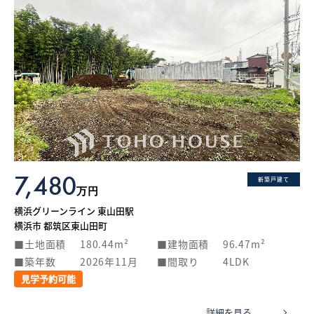
7,480
新築戸建て
万円
横浜グリーンライン 東山田駅
横浜市 都筑区東山田町
土地面積
180.44m²
建物面積
96.47m²
築年数
2026年11月
間取り
4LDK
見学予約可能
詳細を見る