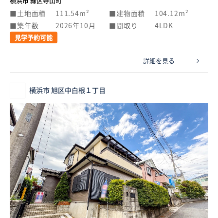
横浜市 緑区寺山町
土地面積
111.54m²
建物面積
104.12m²
築年数
2026年10月
間取り
4LDK
見学予約可能
詳細を見る
横浜市 旭区中白根１丁目