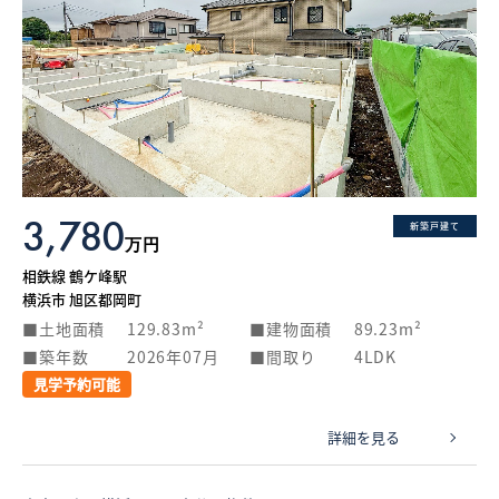
3,780
新築戸建て
万円
相鉄線 鶴ケ峰駅
横浜市 旭区都岡町
土地面積
129.83m²
建物面積
89.23m²
築年数
2026年07月
間取り
4LDK
見学予約可能
詳細を見る