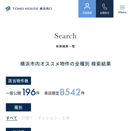
Menu
会員登録
お問合せ
トップ
Search
物件検索
検索結果一覧
会員フォーム
横浜市内オススメ物件の全種別 検索結果
サービス
該当物件数
会社案内
196
8542
一般公開
件
来店限定
件
スタッフ紹介（「住まい」のコンサルタント）
種別
お客様の声
すべて
戸建て
マンション
土地
お知らせ