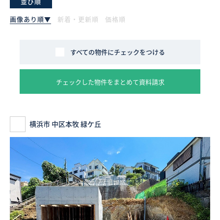
並び順
画像あり順▼
新着・更新順
価格順
採用情報
ログイン
すべての物件にチェックをつける
お気に入り物件一覧
チェックした物件をまとめて資料請求
サイトマップ
横浜市 中区本牧 緑ケ丘
お気に入り物件一覧