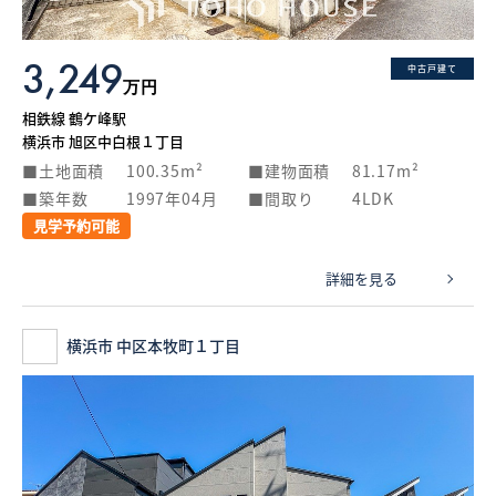
3,249
中古戸建て
万円
相鉄線 鶴ケ峰駅
横浜市 旭区中白根１丁目
土地面積
100.35m²
建物面積
81.17m²
築年数
1997年04月
間取り
4LDK
見学予約可能
詳細を見る
横浜市 中区本牧町１丁目