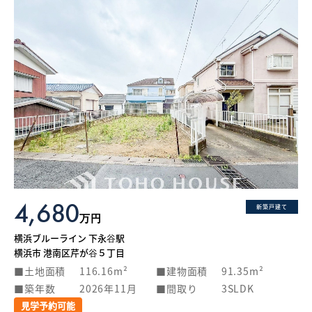
4,680
新築戸建て
万円
横浜ブルーライン 下永谷駅
横浜市 港南区芹が谷５丁目
土地面積
116.16m²
建物面積
91.35m²
築年数
2026年11月
間取り
3SLDK
見学予約可能