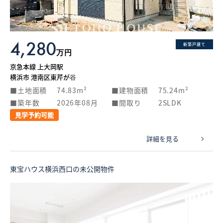
4,280
新築戸建て
万円
京急本線 上大岡駅
横浜市 港南区東芹が谷
土地面積
74.83m²
建物面積
75.24m²
築年数
2026年08月
間取り
2SLDK
見学予約可能
詳細を見る
東宝ハウス横浜西口の未公開物件