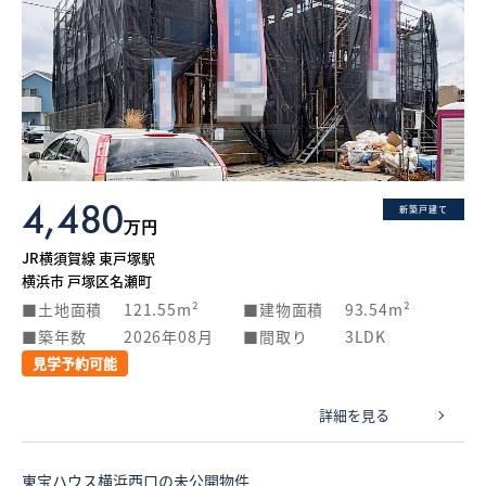
4,480
新築戸建て
万円
JR横須賀線 東戸塚駅
横浜市 戸塚区名瀬町
土地面積
121.55m²
建物面積
93.54m²
築年数
2026年08月
間取り
3LDK
見学予約可能
詳細を見る
東宝ハウス横浜西口の未公開物件