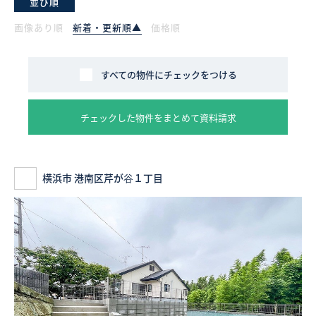
並び順
画像あり順
新着・更新順▲
価格順
採用情報
ログイン
すべての物件にチェックをつける
お気に入り物件一覧
チェックした物件をまとめて資料請求
サイトマップ
横浜市 港南区芹が谷１丁目
お気に入り物件一覧