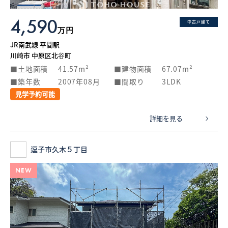
4,590
中古戸建て
万円
JR南武線 平間駅
川崎市 中原区北谷町
土地面積
41.57m²
建物面積
67.07m²
築年数
2007年08月
間取り
3LDK
見学予約可能
詳細を見る
逗子市久木５丁目
NEW