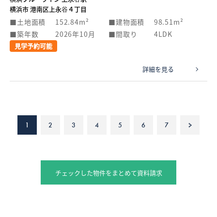
横浜市 港南区上永谷４丁目
土地面積
152.84m²
建物面積
98.51m²
築年数
2026年10月
間取り
4LDK
見学予約可能
詳細を見る
1
2
3
4
5
6
7
>
チェックした物件をまとめて資料請求