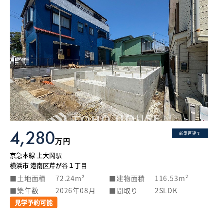
4,280
新築戸建て
万円
京急本線 上大岡駅
横浜市 港南区芹が谷１丁目
土地面積
72.24m²
建物面積
116.53m²
築年数
2026年08月
間取り
2SLDK
見学予約可能