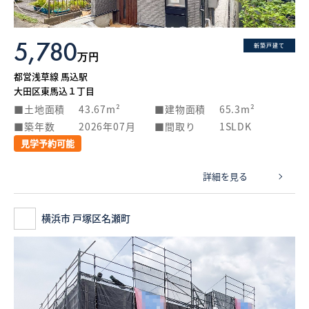
5,780
新築戸建て
万円
都営浅草線 馬込駅
大田区東馬込１丁目
土地面積
43.67m²
建物面積
65.3m²
築年数
2026年07月
間取り
1SLDK
見学予約可能
詳細を見る
横浜市 戸塚区名瀬町