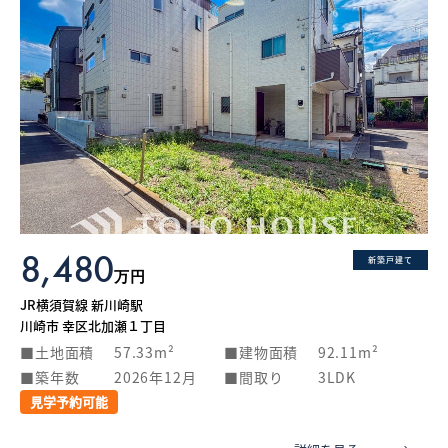
8,480
新築戸建て
万円
JR横須賀線 新川崎駅
川崎市 幸区北加瀬１丁目
土地面積
57.33m²
建物面積
92.11m²
築年数
2026年12月
間取り
3LDK
見学予約可能