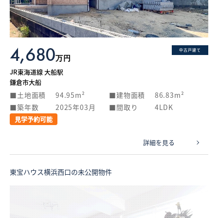
4,680
中古戸建て
万円
JR東海道線 大船駅
鎌倉市大船
土地面積
94.95m²
建物面積
86.83m²
築年数
2025年03月
間取り
4LDK
見学予約可能
詳細を見る
東宝ハウス横浜西口の未公開物件