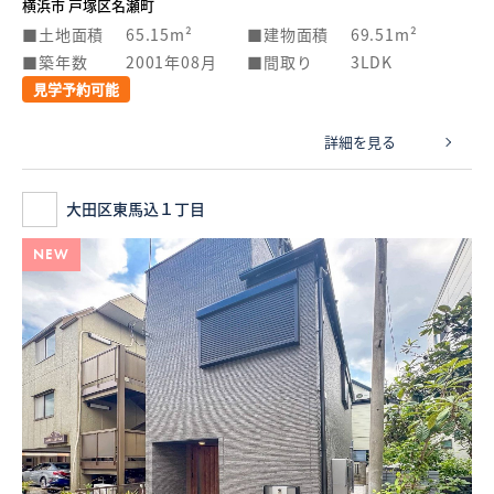
横浜市 戸塚区名瀬町
土地面積
65.15m²
建物面積
69.51m²
築年数
2001年08月
間取り
3LDK
見学予約可能
詳細を見る
大田区東馬込１丁目
NEW