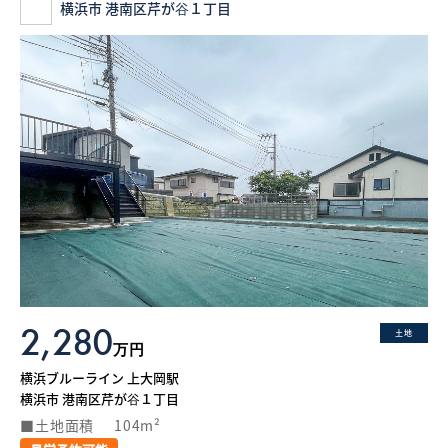
横浜市 港南区芹が谷１丁目
2,280
土地
万円
横浜ブルーライン 上大岡駅
横浜市 港南区芹が谷１丁目
土地面積
104m²