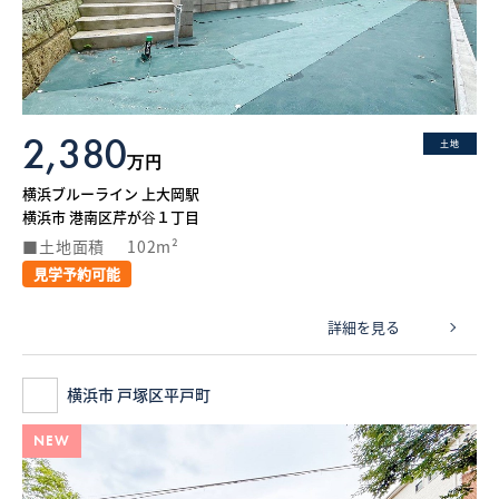
What’s MIRAKARE
スペシャルムービーを見る
2,380
土地
万円
横浜ブルーライン 上大岡駅
横浜市 港南区芹が谷１丁目
土地面積
102m²
見学予約可能
詳細を見る
横浜市 戸塚区平戸町
NEW