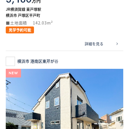
万円
JR横須賀線 東戸塚駅
横浜市 戸塚区平戸町
土地面積
142.03m²
見学予約可能
詳細を見る
横浜市 港南区東芹が谷
NEW