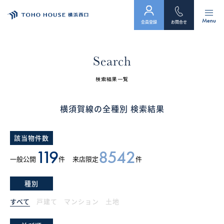
Menu
会員登録
お問合せ
トップ
Search
物件検索
検索結果一覧
会員フォーム
横須賀線の全種別 検索結果
サービス
該当物件数
会社案内
119
8542
一般公開
件
来店限定
件
スタッフ紹介（「住まい」のコンサルタント）
種別
お客様の声
すべて
戸建て
マンション
土地
お知らせ