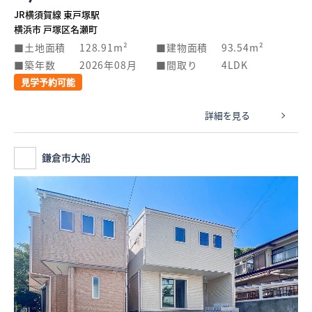
JR横須賀線 東戸塚駅
横浜市 戸塚区名瀬町
土地面積
128.91m²
建物面積
93.54m²
築年数
2026年08月
間取り
4LDK
見学予約可能
詳細を見る
鎌倉市大船