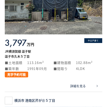
3,797
中古戸建て
万円
JR横須賀線 逗子駅
逗子市久木５丁目
土地面積
113.16m²
建物面積
102.88m²
築年数
1991年09月
間取り
4LDK
見学予約可能
詳細を見る
横浜市 港南区芹が谷５丁目