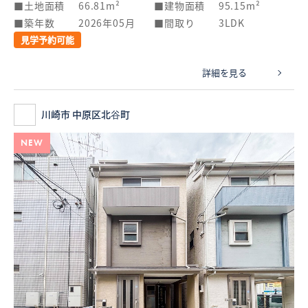
土地面積
66.81m²
建物面積
95.15m²
築年数
2026年05月
間取り
3LDK
見学予約可能
詳細を見る
川崎市 中原区北谷町
NEW