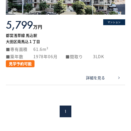
5,799
マンション
万円
都営浅草線 馬込駅
大田区南馬込１丁目
専有面積
61.6m²
築年数
1978年06月
間取り
3LDK
見学予約可能
詳細を見る
1