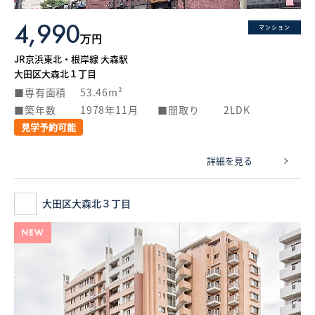
4,990
マンション
万円
JR京浜東北・根岸線 大森駅
大田区大森北１丁目
専有面積
53.46m²
築年数
1978年11月
間取り
2LDK
見学予約可能
詳細を見る
大田区大森北３丁目
NEW