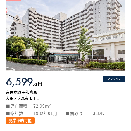
6,599
マンション
万円
京急本線 平和島駅
大田区大森東１丁目
専有面積
72.99m²
築年数
1982年01月
間取り
3LDK
見学予約可能