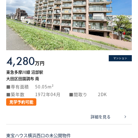
4,280
マンション
万円
東急多摩川線 沼部駅
大田区田園調布 南
専有面積
50.05m²
築年数
1972年04月
間取り
2DK
見学予約可能
詳細を見る
東宝ハウス横浜西口の未公開物件