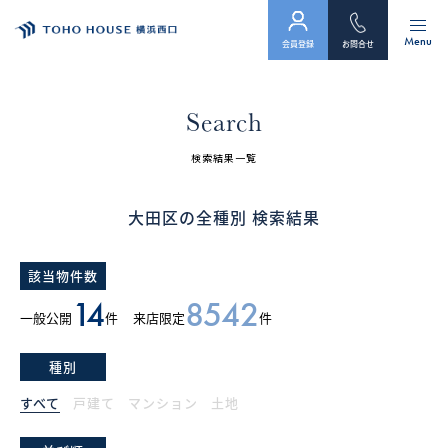
Menu
会員登録
お問合せ
トップ
Search
物件検索
検索結果一覧
会員フォーム
大田区の全種別 検索結果
サービス
該当物件数
会社案内
14
8542
一般公開
件
来店限定
件
スタッフ紹介（「住まい」のコンサルタント）
種別
お客様の声
すべて
戸建て
マンション
土地
お知らせ