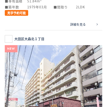
専有面積
51.84m²
築年数
1979年03月
間取り
2LDK
見学予約可能
詳細を見る
大田区大森北１丁目
NEW