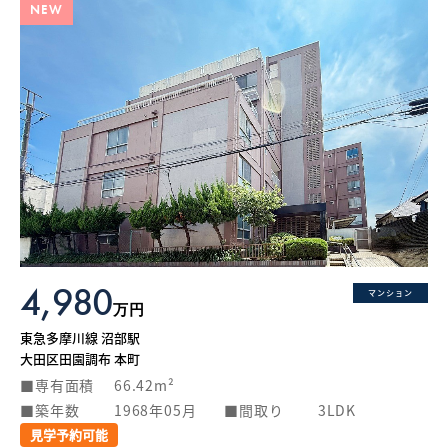
NEW
4,980
マンション
万円
東急多摩川線 沼部駅
大田区田園調布 本町
専有面積
66.42m²
築年数
1968年05月
間取り
3LDK
見学予約可能