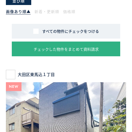
並び順
画像あり順▲
新着・更新順
価格順
採用情報
ログイン
すべての物件にチェックをつける
お気に入り物件一覧
チェックした物件をまとめて資料請求
サイトマップ
大田区東馬込１丁目
お気に入り物件一覧
NEW