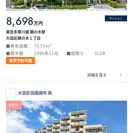
8,698
マンション
万円
東急多摩川線 鵜の木駅
大田区鵜の木１丁目
専有面積
75.31m²
築年数
1996年11月
間取り
3LDK
見学予約可能
詳細を見る
大田区田園調布 南
NEW