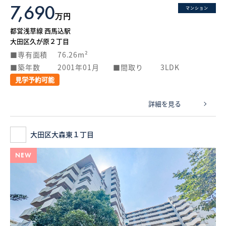
7,690
マンション
万円
都営浅草線 西馬込駅
大田区久が原２丁目
専有面積
76.26m²
築年数
2001年01月
間取り
3LDK
見学予約可能
詳細を見る
大田区大森東１丁目
NEW