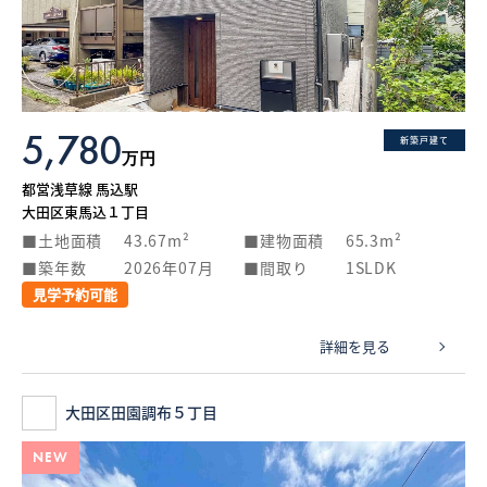
What’s MIRAKARE
スペシャルムービーを見る
5,780
新築戸建て
万円
都営浅草線 馬込駅
大田区東馬込１丁目
土地面積
43.67m²
建物面積
65.3m²
築年数
2026年07月
間取り
1SLDK
見学予約可能
詳細を見る
大田区田園調布５丁目
NEW