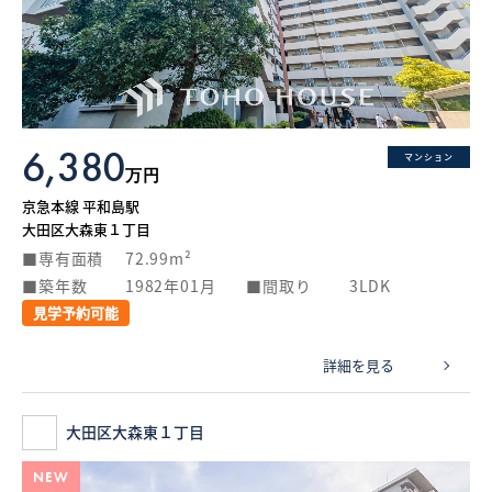
6,380
マンション
万円
京急本線 平和島駅
大田区大森東１丁目
専有面積
72.99m²
築年数
1982年01月
間取り
3LDK
見学予約可能
詳細を見る
大田区大森東１丁目
NEW