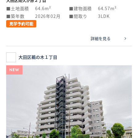
大田区南久が原２丁目
土地面積
64.6m²
建物面積
64.57m²
築年数
2026年02月
間取り
3LDK
見学予約可能
詳細を見る
大田区鵜の木１丁目
NEW