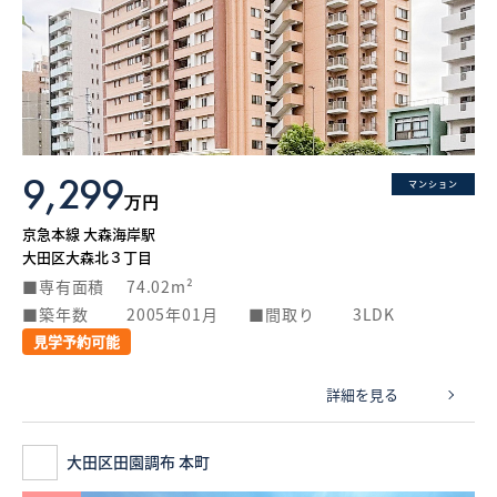
9,299
マンション
万円
京急本線 大森海岸駅
大田区大森北３丁目
専有面積
74.02m²
築年数
2005年01月
間取り
3LDK
見学予約可能
詳細を見る
大田区田園調布 本町