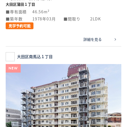
大田区蒲田１丁目
専有面積
46.56m²
築年数
1978年03月
間取り
2LDK
見学予約可能
詳細を見る
大田区南馬込１丁目
NEW