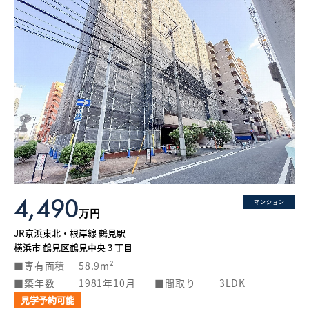
4,490
マンション
万円
JR京浜東北・根岸線 鶴見駅
横浜市 鶴見区鶴見中央３丁目
専有面積
58.9m²
築年数
1981年10月
間取り
3LDK
見学予約可能