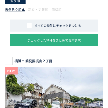
並び順
画像あり順▲
新着・更新順
価格順
採用情報
ログイン
すべての物件にチェックをつける
お気に入り物件一覧
チェックした物件をまとめて資料請求
サイトマップ
横浜市 鶴見区梶山２丁目
お気に入り物件一覧
NEW