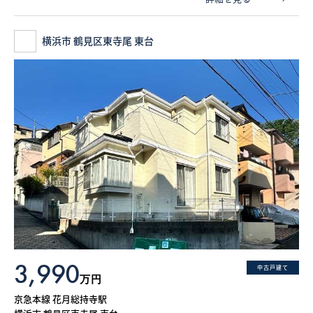
横浜市 鶴見区東寺尾 東台
3,990
中古戸建て
万円
京急本線 花月総持寺駅