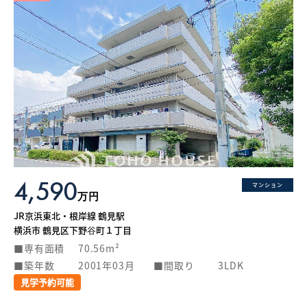
4,590
マンション
万円
JR京浜東北・根岸線 鶴見駅
横浜市 鶴見区下野谷町１丁目
専有面積
70.56m²
築年数
2001年03月
間取り
3LDK
見学予約可能