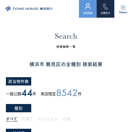
Menu
会員登録
お問合せ
トップ
Search
物件検索
検索結果一覧
会員フォーム
横浜市 鶴見区の全種別 検索結果
サービス
該当物件数
会社案内
44
8542
一般公開
件
来店限定
件
スタッフ紹介（「住まい」のコンサルタント）
種別
お客様の声
すべて
戸建て
マンション
土地
お知らせ