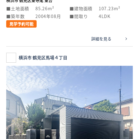
横浜市 鶴見区東寺尾 東台
土地面積
85.26m²
建物面積
107.23m²
築年数
2004年08月
間取り
4LDK
見学予約可能
詳細を見る
横浜市 鶴見区馬場４丁目