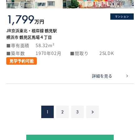
1,799
マンション
万円
JR京浜東北・根岸線 鶴見駅
横浜市 鶴見区馬場４丁目
専有面積
58.32m²
築年数
1970年02月
間取り
2SLDK
見学予約可能
詳細を見る
1
2
3
>