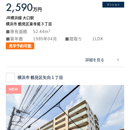
2,590
マンション
万円
JR横浜線 大口駅
横浜市 鶴見区東寺尾３丁目
専有面積
52.44m²
築年数
1989年04月
間取り
1LDK
見学予約可能
詳細を見る
横浜市 鶴見区矢向１丁目
NEW