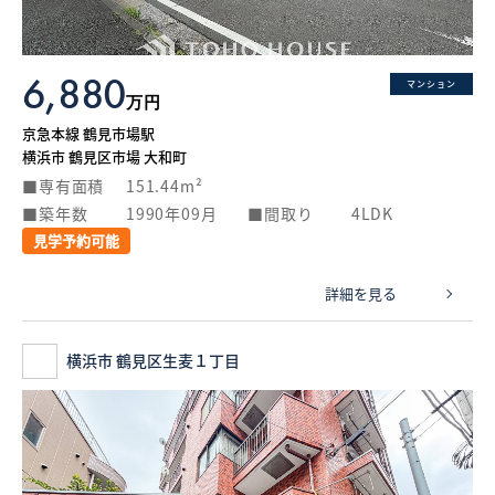
6,880
マンション
万円
京急本線 鶴見市場駅
横浜市 鶴見区市場 大和町
専有面積
151.44m²
築年数
1990年09月
間取り
4LDK
見学予約可能
詳細を見る
横浜市 鶴見区生麦１丁目