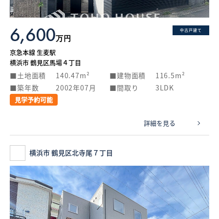
6,600
中古戸建て
万円
京急本線 生麦駅
横浜市 鶴見区馬場４丁目
土地面積
140.47m²
建物面積
116.5m²
築年数
2002年07月
間取り
3LDK
見学予約可能
詳細を見る
横浜市 鶴見区北寺尾７丁目