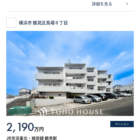
詳細を見る
横浜市 鶴見区馬場６丁目
2,190
マンション
万円
JR京浜東北・根岸線 鶴見駅