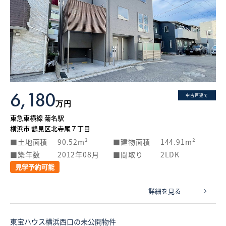
6,180
中古戸建て
万円
東急東横線 菊名駅
横浜市 鶴見区北寺尾７丁目
土地面積
90.52m²
建物面積
144.91m²
築年数
2012年08月
間取り
2LDK
見学予約可能
詳細を見る
東宝ハウス横浜西口の未公開物件