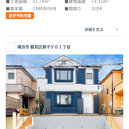
土地面積
51.74m²
建物面積
73.31m²
築年数
1980年09月
間取り
2LDK
見学予約可能
詳細を見る
横浜市 鶴見区獅子ケ谷１丁目