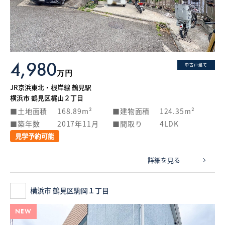
What’s MIRAKARE
スペシャルムービーを見る
4,980
中古戸建て
万円
JR京浜東北・根岸線 鶴見駅
横浜市 鶴見区梶山２丁目
土地面積
168.89m²
建物面積
124.35m²
築年数
2017年11月
間取り
4LDK
見学予約可能
詳細を見る
横浜市 鶴見区駒岡１丁目
NEW