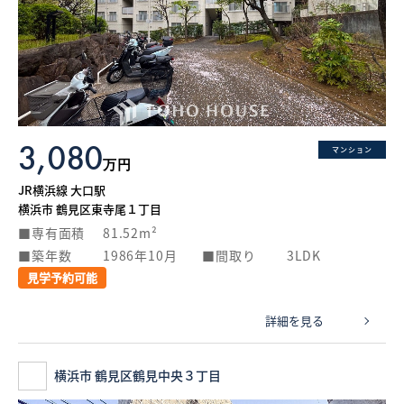
3,080
マンション
万円
JR横浜線 大口駅
横浜市 鶴見区東寺尾１丁目
専有面積
81.52m²
築年数
1986年10月
間取り
3LDK
見学予約可能
詳細を見る
横浜市 鶴見区鶴見中央３丁目