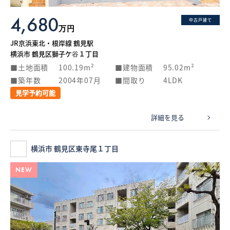
4,680
中古戸建て
万円
JR京浜東北・根岸線 鶴見駅
横浜市 鶴見区獅子ケ谷１丁目
土地面積
100.19m²
建物面積
95.02m²
築年数
2004年07月
間取り
4LDK
見学予約可能
詳細を見る
横浜市 鶴見区東寺尾１丁目
NEW