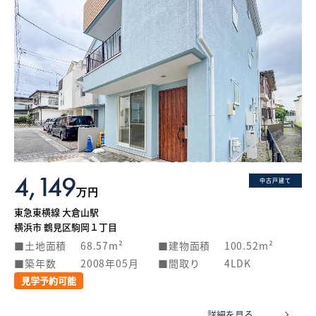
4,149
中古戸建て
万円
東急東横線 大倉山駅
横浜市 鶴見区駒岡１丁目
土地面積
68.57m²
建物面積
100.52m²
築年数
2008年05月
間取り
4LDK
見学予約可能
詳細を見る