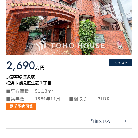
2,690
マンション
万円
京急本線 生麦駅
横浜市 鶴見区生麦１丁目
専有面積
51.13m²
築年数
1984年11月
間取り
2LDK
見学予約可能
詳細を見る