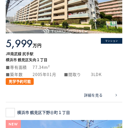
5,999
マンション
万円
JR南武線 尻手駅
横浜市 鶴見区矢向１丁目
専有面積
77.34m²
築年数
2005年01月
間取り
3LDK
見学予約可能
詳細を見る
横浜市 鶴見区下野谷町１丁目
NEW