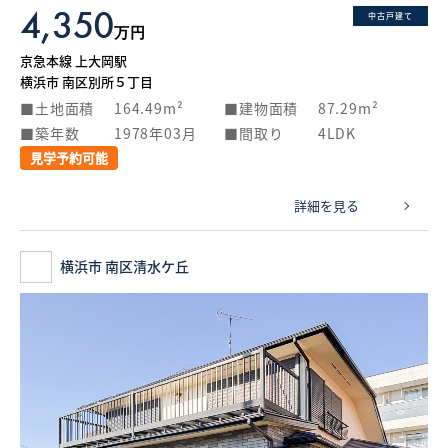
4,350
中古戸建て
万円
京急本線 上大岡駅
横浜市 南区別所５丁目
土地面積
164.49m²
建物面積
87.29m²
築年数
1978年03月
間取り
4LDK
見学予約可能
詳細を見る
横浜市 南区清水ケ丘