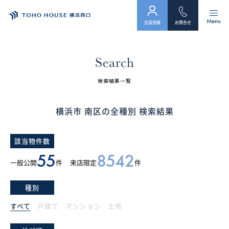
Menu
会員登録
お問合せ
トップ
Search
物件検索
検索結果一覧
会員フォーム
横浜市 南区の全種別 検索結果
サービス
該当物件数
会社案内
55
8542
一般公開
件
来店限定
件
スタッフ紹介（「住まい」のコンサルタント）
種別
お客様の声
すべて
戸建て
マンション
土地
お知らせ