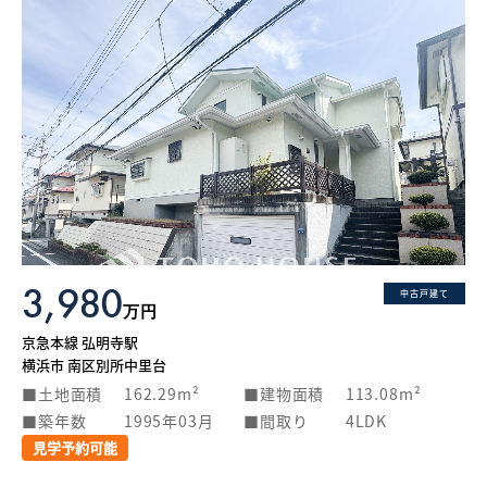
3,980
中古戸建て
万円
京急本線 弘明寺駅
横浜市 南区別所中里台
土地面積
162.29m²
建物面積
113.08m²
築年数
1995年03月
間取り
4LDK
見学予約可能