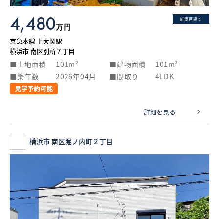
4,480
新築戸建て
万円
京急本線 上大岡駅
横浜市 南区別所７丁目
土地面積
101m²
建物面積
101m²
築年数
2026年04月
間取り
4LDK
見学予約可能
詳細を見る
横浜市 南区堀ノ内町２丁目