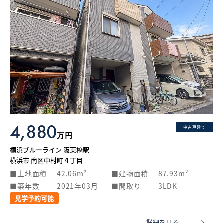
4,880
中古戸建て
万円
横浜ブルーライン 阪東橋駅
横浜市 南区中村町４丁目
土地面積
42.06m²
建物面積
87.93m²
築年数
2021年03月
間取り
3LDK
見学予約可能
詳細を見る