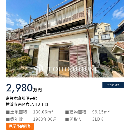
2,980
中古戸建て
万円
京急本線 弘明寺駅
横浜市 南区六ツ川３丁目
土地面積
130.06m²
建物面積
99.15m²
築年数
1983年06月
間取り
3LDK
見学予約可能