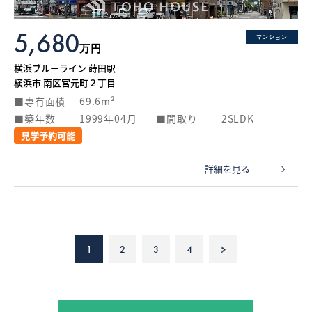
5,680
マンション
万円
横浜ブルーライン 蒔田駅
横浜市 南区宮元町２丁目
専有面積
69.6m²
築年数
1999年04月
間取り
2SLDK
見学予約可能
詳細を見る
1
2
3
4
>