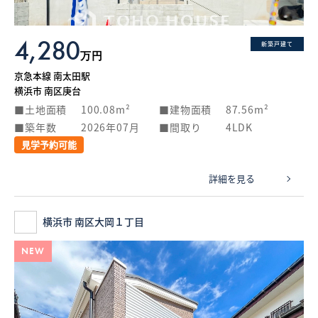
4,280
新築戸建て
万円
京急本線 南太田駅
横浜市 南区庚台
土地面積
100.08m²
建物面積
87.56m²
築年数
2026年07月
間取り
4LDK
見学予約可能
詳細を見る
横浜市 南区大岡１丁目
NEW