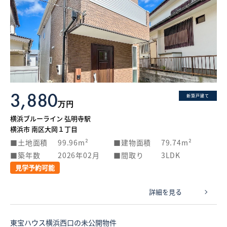
3,880
新築戸建て
万円
横浜ブルーライン 弘明寺駅
横浜市 南区大岡１丁目
土地面積
99.96m²
建物面積
79.74m²
築年数
2026年02月
間取り
3LDK
見学予約可能
詳細を見る
東宝ハウス横浜西口の未公開物件