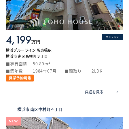
What’s MIRAKARE
スペシャルムービーを見る
4,199
マンション
万円
横浜ブルーライン 阪東橋駅
横浜市 南区高根町３丁目
専有面積
50.89m²
築年数
1984年07月
間取り
2LDK
見学予約可能
詳細を見る
横浜市 南区中村町４丁目
NEW