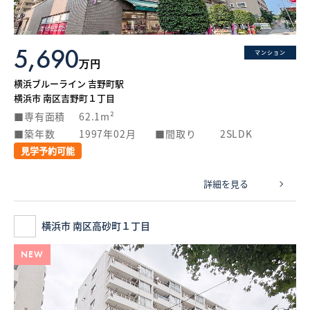
5,690
マンション
万円
横浜ブルーライン 吉野町駅
横浜市 南区吉野町１丁目
専有面積
62.1m²
築年数
1997年02月
間取り
2SLDK
見学予約可能
詳細を見る
横浜市 南区高砂町１丁目
NEW