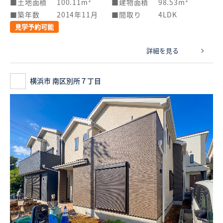
土地面積
100.11m²
建物面積
98.53m²
築年数
2014年11月
間取り
4LDK
見学予約可能
詳細を見る
横浜市 南区別所７丁目