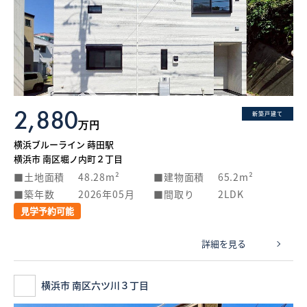
2,880
新築戸建て
万円
横浜ブルーライン 蒔田駅
横浜市 南区堀ノ内町２丁目
土地面積
48.28m²
建物面積
65.2m²
築年数
2026年05月
間取り
2LDK
見学予約可能
詳細を見る
横浜市 南区六ツ川３丁目