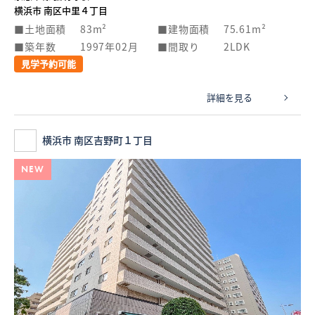
横浜市 南区中里４丁目
土地面積
83m²
建物面積
75.61m²
築年数
1997年02月
間取り
2LDK
見学予約可能
詳細を見る
横浜市 南区吉野町１丁目
NEW