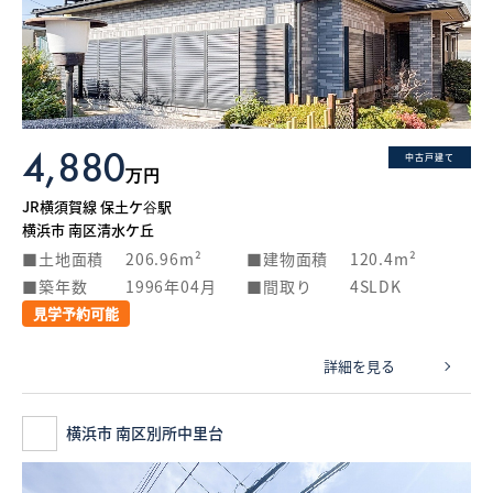
4,880
中古戸建て
万円
JR横須賀線 保土ケ谷駅
横浜市 南区清水ケ丘
土地面積
206.96m²
建物面積
120.4m²
築年数
1996年04月
間取り
4SLDK
見学予約可能
詳細を見る
横浜市 南区別所中里台