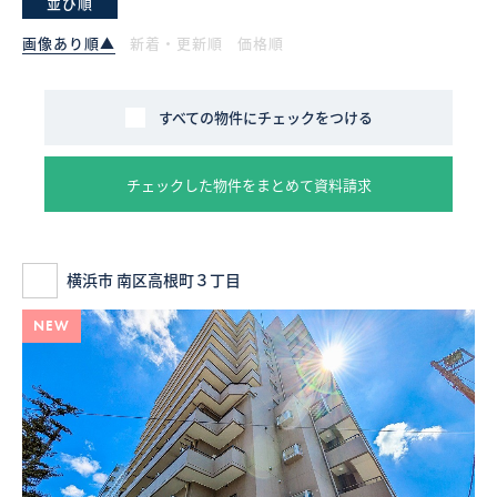
並び順
画像あり順▲
新着・更新順
価格順
採用情報
ログイン
すべての物件にチェックをつける
お気に入り物件一覧
チェックした物件をまとめて資料請求
サイトマップ
横浜市 南区高根町３丁目
お気に入り物件一覧
NEW