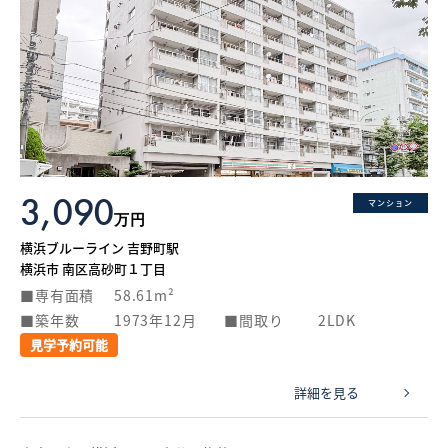
3,090
マンション
万円
横浜ブルーライン 吉野町駅
横浜市 南区高砂町１丁目
専有面積
58.61m²
築年数
1973年12月
間取り
2LDK
見学予約可能
詳細を見る