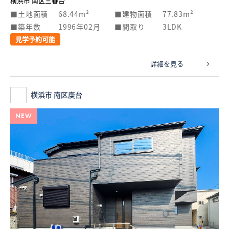
横浜市 南区三春台
土地面積
68.44m²
建物面積
77.83m²
築年数
1996年02月
間取り
3LDK
見学予約可能
詳細を見る
横浜市 南区庚台
NEW