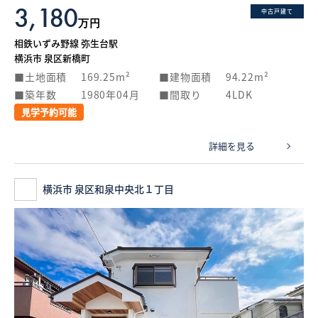
3,180
中古戸建て
万円
相鉄いずみ野線 弥生台駅
横浜市 泉区新橋町
土地面積
169.25m²
建物面積
94.22m²
築年数
1980年04月
間取り
4LDK
見学予約可能
詳細を見る
横浜市 泉区和泉中央北１丁目