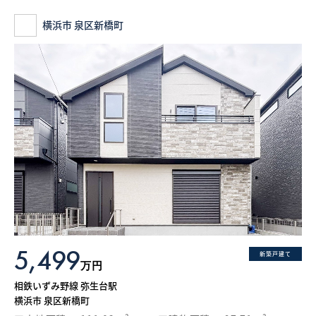
横浜市 泉区新橋町
5,499
新築戸建て
万円
相鉄いずみ野線 弥生台駅
横浜市 泉区新橋町