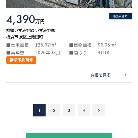
4,390
新築戸建て
万円
相鉄いずみ野線 いずみ野駅
横浜市 泉区上飯田町
土地面積
125.67m²
建物面積
96.05m²
築年数
2026年08月
間取り
4LDK
見学予約可能
詳細を見る
1
2
3
4
>