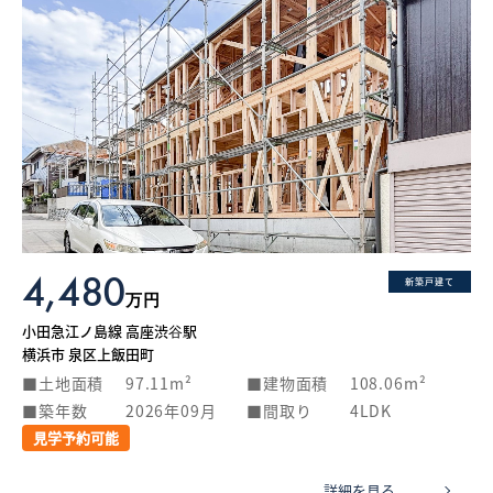
4,480
新築戸建て
万円
小田急江ノ島線 高座渋谷駅
横浜市 泉区上飯田町
土地面積
97.11m²
建物面積
108.06m²
築年数
2026年09月
間取り
4LDK
見学予約可能
詳細を見る