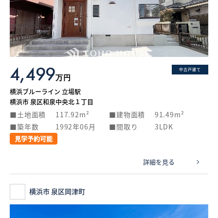
4,499
中古戸建て
万円
横浜ブルーライン 立場駅
横浜市 泉区和泉中央北１丁目
土地面積
117.92m²
建物面積
91.49m²
築年数
1992年06月
間取り
3LDK
見学予約可能
詳細を見る
横浜市 泉区岡津町