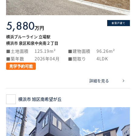
5,880
新築戸建て
万円
横浜ブルーライン 立場駅
横浜市 泉区和泉中央南２丁目
土地面積
125.19m²
建物面積
96.26m²
築年数
2026年04月
間取り
4LDK
見学予約可能
詳細を見る
横浜市 旭区南希望が丘