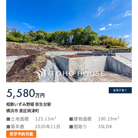
5,580
新築戸建て
万円
相鉄いずみ野線 弥生台駅
横浜市 泉区岡津町
土地面積
125.13m²
建物面積
100.19m²
築年数
2026年11月
間取り
3SLDK
見学予約可能