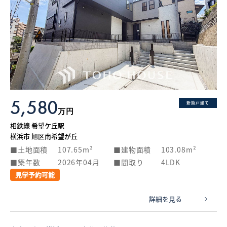
5,580
新築戸建て
万円
相鉄線 希望ケ丘駅
横浜市 旭区南希望が丘
土地面積
107.65m²
建物面積
103.08m²
築年数
2026年04月
間取り
4LDK
見学予約可能
詳細を見る