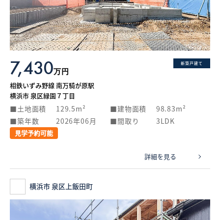
What’s MIRAKARE
スペシャルムービーを見る
7,430
新築戸建て
万円
相鉄いずみ野線 南万騎が原駅
横浜市 泉区緑園７丁目
土地面積
129.5m²
建物面積
98.83m²
築年数
2026年06月
間取り
3LDK
見学予約可能
詳細を見る
横浜市 泉区上飯田町