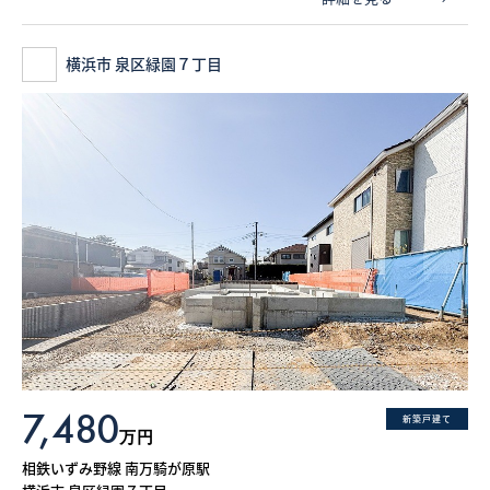
横浜市 泉区緑園７丁目
7,480
新築戸建て
万円
相鉄いずみ野線 南万騎が原駅