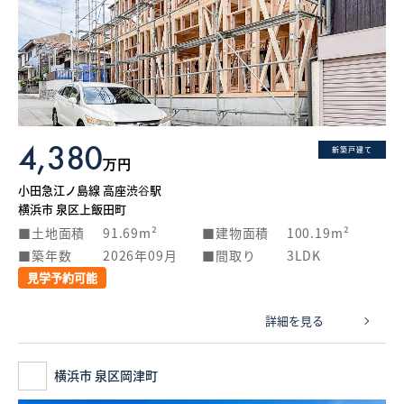
4,380
新築戸建て
万円
小田急江ノ島線 高座渋谷駅
横浜市 泉区上飯田町
土地面積
91.69m²
建物面積
100.19m²
築年数
2026年09月
間取り
3LDK
見学予約可能
詳細を見る
横浜市 泉区岡津町