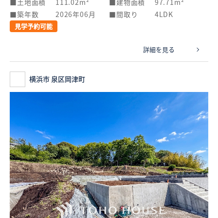
土地面積
111.02m²
建物面積
97.71m²
築年数
2026年06月
間取り
4LDK
見学予約可能
詳細を見る
横浜市 泉区岡津町