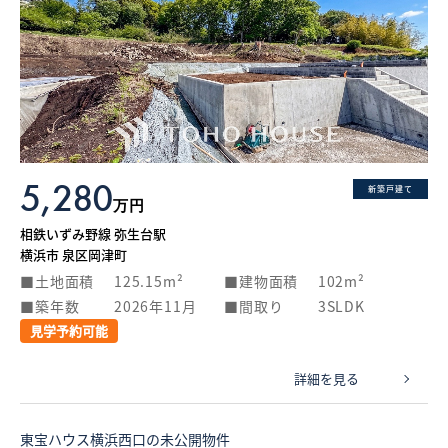
5,280
新築戸建て
万円
相鉄いずみ野線 弥生台駅
横浜市 泉区岡津町
土地面積
125.15m²
建物面積
102m²
築年数
2026年11月
間取り
3SLDK
見学予約可能
詳細を見る
東宝ハウス横浜西口の未公開物件