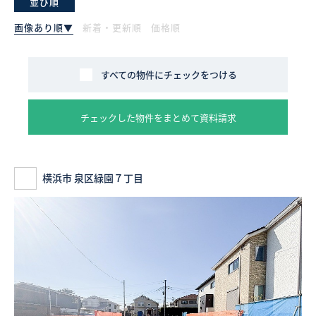
並び順
画像あり順▼
新着・更新順
価格順
採用情報
ログイン
すべての物件にチェックをつける
お気に入り物件一覧
チェックした物件をまとめて資料請求
サイトマップ
横浜市 泉区緑園７丁目
お気に入り物件一覧