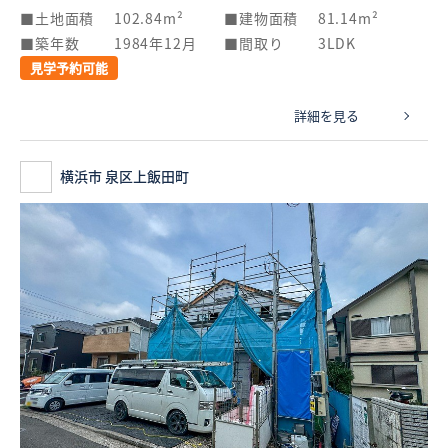
土地面積
102.84m²
建物面積
81.14m²
築年数
1984年12月
間取り
3LDK
見学予約可能
詳細を見る
横浜市 泉区上飯田町