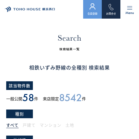
Menu
会員登録
お問合せ
トップ
Search
物件検索
検索結果一覧
会員フォーム
相鉄いずみ野線の全種別 検索結果
サービス
該当物件数
会社案内
58
8542
一般公開
件
来店限定
件
スタッフ紹介（「住まい」のコンサルタント）
種別
お客様の声
すべて
戸建て
マンション
土地
お知らせ