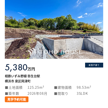
5,380
新築戸建て
万円
相鉄いずみ野線 弥生台駅
横浜市 泉区岡津町
土地面積
125.25m²
建物面積
98.53m²
築年数
2026年08月
間取り
3SLDK
見学予約可能