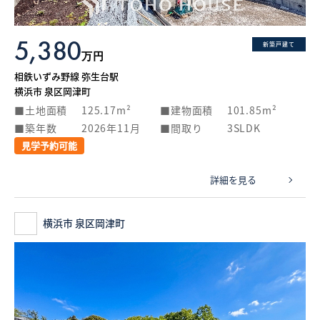
5,380
新築戸建て
万円
相鉄いずみ野線 弥生台駅
横浜市 泉区岡津町
土地面積
125.17m²
建物面積
101.85m²
築年数
2026年11月
間取り
3SLDK
見学予約可能
詳細を見る
横浜市 泉区岡津町