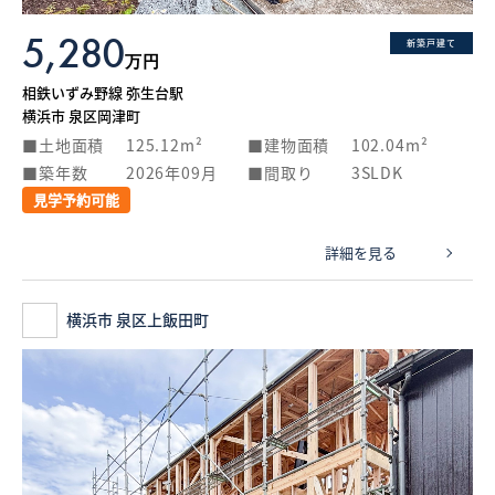
5,280
新築戸建て
万円
相鉄いずみ野線 弥生台駅
横浜市 泉区岡津町
土地面積
125.12m²
建物面積
102.04m²
築年数
2026年09月
間取り
3SLDK
見学予約可能
詳細を見る
横浜市 泉区上飯田町