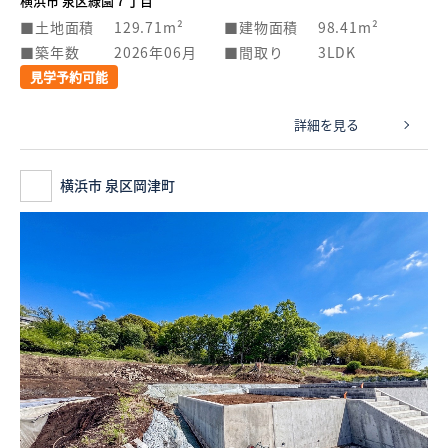
横浜市 泉区緑園７丁目
土地面積
129.71m²
建物面積
98.41m²
築年数
2026年06月
間取り
3LDK
見学予約可能
詳細を見る
横浜市 泉区岡津町