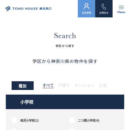
Menu
会員登録
お問合せ
トップ
Search
物件検索
学区から探す
会員フォーム
学区から神奈川県の物件を探す
サービス
すべて
戸建て
マンション
土地
種別
会社案内
スタッフ紹介（「住まい」のコンサルタント）
小学校
お客様の声
相沢小学校(1)
二つ橋小学校(4)
お知らせ