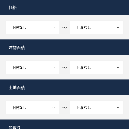
価格
～
建物面積
～
土地面積
～
間取り