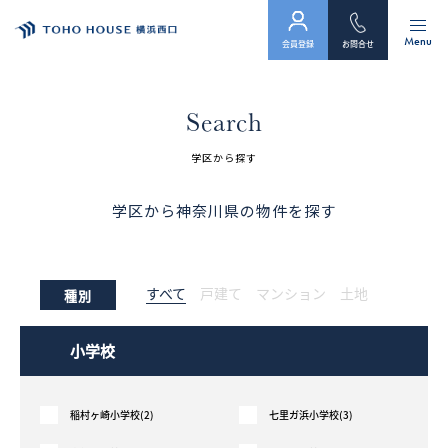
Menu
会員登録
お問合せ
トップ
Search
物件検索
学区から探す
会員フォーム
学区から神奈川県の物件を探す
サービス
すべて
戸建て
マンション
土地
種別
会社案内
スタッフ紹介（「住まい」のコンサルタント）
小学校
お客様の声
稲村ヶ崎小学校(2)
七里ガ浜小学校(3)
お知らせ