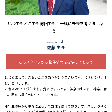
採用情報
いつでもどこでも何回でも！一緒に未来を考えましょ
ログイン
う。
お気に入り物件一覧
Sato Keisuke
佐藤 圭介
サイトマップ
このスタッフから物件情報を提供してもらう
お気に入り物件一覧
はじめまして。ご覧いただきありがとうございます。【さとうけいす
け】と申します。
左利きAB型イヴ生まれ。覚えやすいです。神奈川生まれ、神奈川育
ち。現在も横浜市に住んでおります。
小学生の時から現在に至るまで野球を続けております。見るよりやる
派なので、プロ野球等の動向はあまり詳しくありません、すみませ