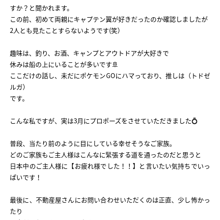
すか？と聞かれます。
What’s MIRAKARE
この前、初めて両親にキャプテン翼が好きだったのか確認しましたが
スペシャルムービーを見る
2人とも見たことすらないようです(笑）
趣味は、釣り、お酒、キャンプとアウトドアが大好きで
休みは船の上にいることが多いです🚢
ここだけの話し、未だにポケモンGOにハマっており、推しは（トドゼ
ルガ）
です。
こんな私ですが、実は3月にプロポーズをさせていただきました💍
普段、当たり前のように目にしている幸せそうなご家族。
どのご家族もご主人様はこんなに緊張する道を通ったのだと思うと
日本中のご主人様に【お疲れ様でした！！】と言いたい気持ちでいっ
ぱいです！
最後に、不動産屋さんにお問い合わせいただくのは正直、少し怖かっ
たり