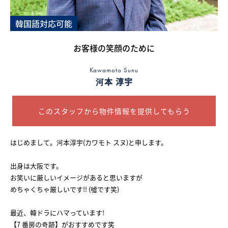
韓国語対応可能
採用情報
お客様の笑顔のために
ログイン
Kawamoto Sunu
お気に入り物件一覧
河本 淳宇
サイトマップ
このスタッフから物件情報を提供してもらう
はじめまして。河本淳宇(カワモト スヌ)と申します。
お気に入り物件一覧
出身は大阪です。
お笑いに厳しいイメージがあると思いますが
めちゃくちゃ厳しいです!! (噓です笑)
最近、韓ドラにハマっています!
【7 番房の奇跡】がおすすめです笑