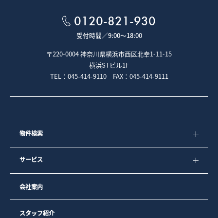
５－２．専任媒介契約、専属専任媒介契約が締結された場合
は、宅地建物取引業法により指定流通機構への登録及び成約
0120-821-930
情報の通知が義務付けられています。
受付時間／
9:00～18:00
■クッキー（Cookie）について
〒220-0004 神奈川県横浜市西区北幸1-11-15
本ウェブサイトでは、クッキー（Cookie）と呼ばれる技術を
横浜STビル1F
利用しています。
TEL：045-414-9110 FAX：045-414-9111
クッキーとは、お客様がウェブページを利用した際に、閲覧
履歴や入力内容などを、お客様のコンピュータにファイルと
して保存しておく仕組みです。次回、同じページにアクセス
すると、クッキーの情報を使ってお客様を識別し、サイトの
運営者はお客様ごとに表示を変えたりすることができます。
弊社では、より良いサービスをご提供するためにクッキーを
使用しておりますが、お客様個人を特定する情報は一切含ま
物件検索
れておりません。
弊社では、以下の目的のため、クッキーを使用しています。
サービス
1）お客様が認証サービスにログインされるとき、保存されて
いるお客様の登録情報を参照し、お客様ごとにカスタマイズ
されたサービスを提供するなど、サイトの利便性やサービス
会社案内
を改善するため
2）お客様が興味を持っている内容や、弊社のサイト上での利
用状況をもとに、最も適切な広告を他社サイト上で表示する
ため
スタッフ紹介