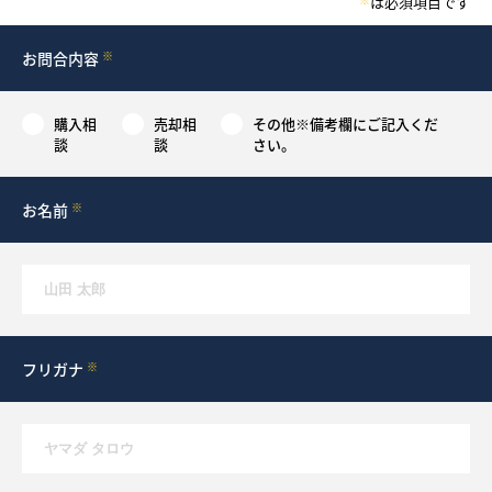
は必須項目です
What’s MIRAKARE
スペシャルムービーを見る
お問合内容
※
購入相
売却相
その他※備考欄にご記入くだ
談
談
さい。
お名前
※
フリガナ
※