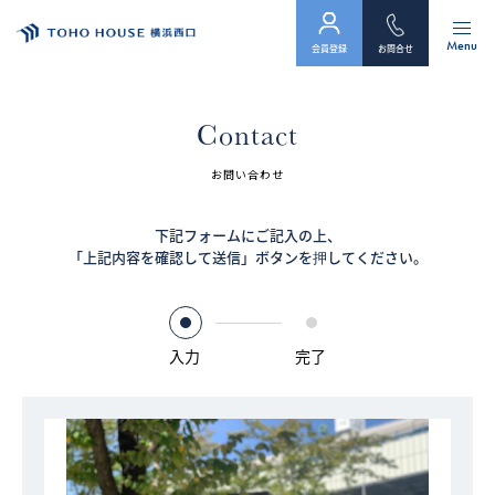
Menu
会員登録
お問合せ
トップ
Contact
物件検索
お問い合わせ
会員フォーム
下記フォームにご記入の上、
「上記内容を確認して送信」ボタンを押してください。
サービス
会社案内
入力
完了
スタッフ紹介（「住まい」のコンサルタント）
お客様の声
お知らせ