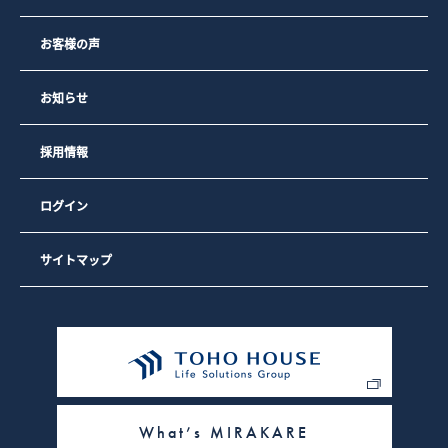
3）弊社のサイトの利用者数や閲覧数などのトラフィックを調
査するため
4）弊社のサービスを改善するため・セキュリティー保持のた
お客様の声
め、ご利用から一定の時間が経過したお客様に対してパスワ
ードの再入力（再認証）を促すため
お知らせ
なお、弊社の広告の配信を委託するYahoo! JAPAN、Google
を含む第三者により、インターネット上のさまざまなサイト
に弊社の広告が掲載されています。
採用情報
Yahoo! JAPAN、Googleを含む第三者はCookieを使用して、
当ウェブサイトへの過去のアクセス情報に基づいて広告を配
信します。
ログイン
弊社は、弊社の広告の配信を委託するYahoo! JAPAN、
Googleを含む第三者への委託に基づき、Yahoo! JAPAN、
Googleを含む第三者を経由して、弊社のクッキーを保存し、
参照する場合があります。
サイトマップ
お客様は、Google広告のオプトアウトページにアクセスし
て、GoogleによるCookieの使用を無効にできます。（また
は、Network Advertising Initiativeのオプトアウトページに
アクセスして、第三者配信事業者によるCookieの使用を無効
にできます）。
また、クッキーの利用を許可するかどうかは、お客様のブラ
ウザで設定できます。設定は「すべてのクッキーを許可す
る」、「すべてのクッキーを拒否する」、「クッキーを受信
したらユーザーに通知する」などから選択できます。設定方
What’s MIRAKARE
法は、ブラウザにより異なりますので、必要に応じて、お使