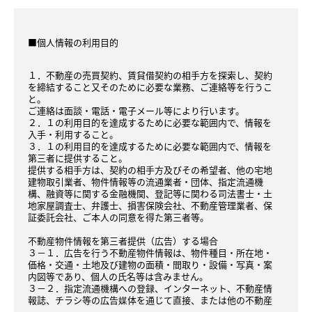
■個人情報の利用目的
１．不動産の売買契約、賃貸借契約の相手方を探索し、契約
を締結すること又そのために必要な業務、ご連絡等を行うこ
と。
ご連絡は面談・電話・電子メール等により行います。
２．１の利用目的を達成するために必要な範囲内で、情報を
入手・利用すること。
３．１の利用目的を達成するために必要な範囲内で、情報を
第三者に提供すること。
提供する相手方は、契約の相手方及びその希望者、他の宅地
建物取引業者、物件情報等の流通業者・団体、指定流通機
構、融資等に関する金融機関、登記等に関わる司法書士・土
地家屋調査士、弁護士、損害保険会社、不動産管理業者、保
証委託会社、ご本人の同意を得た第三者等。
不動産物件情報を第三者提供（広告）する場合
３－１．広告を行う不動産物件情報は、物件種目・所在地・
価格・交通・土地及び建物の面積・間取り・設備・写真・案
内図等であり、個人の氏名等は含みません。
３－２．指定流通機構への登録、インターネット、不動産情
報誌、チラシ等の広告媒体を通じて直接、または他の不動産
会社を通して間接的（弊社の同意のもと、他の不動産会社が