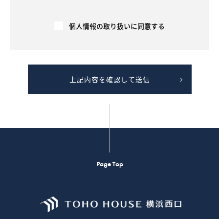
広告を行う場合等を含む）に、契約の相手方や売買・賃貸借
希望者に提供されます。
３－３．契約が成立した場合には、速やかに契約報告（成約
個人情報の取り扱いに同意する
年月日、価格等）を広告媒体主等へ行い、広告を停止します
。成約情報は、指定流通機構や民間の広告媒体主により集
計、加工もしくは分析され、他の取引における価格査定の資
料等として利用されます。
４．不動産の売買・賃貸借に関する価格査定を行います。
上記内容を確認して送信
４－１．指定流通機構や民間の広告媒体主等から提供を受け
た成約情報（不動産物件に関する情報であり、個人の氏名等
は含みません）を、不動産物件の価格（販売価格、賃貸価格
等）を算定するため等に利用します。
４－２．不動産物件の価格（価格情報、賃貸価格等）を示す
ための「意見の根拠」として、提供することがあります。た
だし 、この場合には、個人情報に該当しないよう、工夫を施
した上でご提供します。
４－３．提供する成約情報の項目は、物件の概要（物件種
目、所在地、価格、交通、土地および建物の面積、間取り、
Page Top
設備、写真、案内図等）であり、個人の氏名等は含みませ
ん。提供は、電子データ、書面または画面上にて行います。
５．お客様ご本人の求めにより、ご本人が識別される個人情
報を第三者への提供する行為を中止いたします。
５－１．お客様ご本人であることを確認させていただくた
め、身分証明書等の提示をお願いすることがあります。