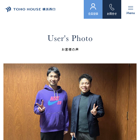
Menu
会員登録
お問合せ
トップ
User's Photo
物件検索
お客様の声
会員フォーム
サービス
会社案内
スタッフ紹介（「住まい」のコンサルタント）
お客様の声
お知らせ