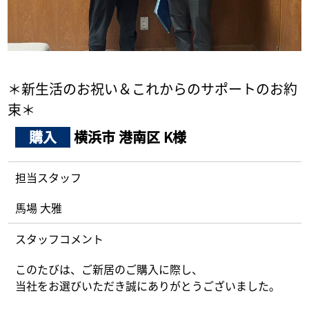
採用情報
ログイン
＊新生活のお祝い＆これからのサポートのお約
お気に入り物件一覧
束＊
サイトマップ
購入
横浜市 港南区 K様
担当スタッフ
お気に入り物件一覧
馬場 大雅
スタッフコメント
このたびは、ご新居のご購入に際し、
当社をお選びいただき誠にありがとうございました。