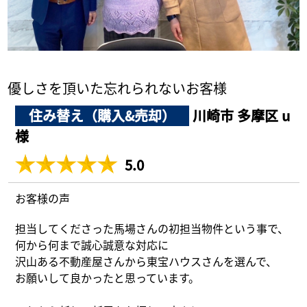
採用情報
ログイン
優しさを頂いた忘れられないお客様
お気に入り物件一覧
住み替え（購入&売却）
川崎市 多摩区 u
サイトマップ
様
5.0
お客様の声
お気に入り物件一覧
担当してくださった馬場さんの初担当物件という事で、
何から何まで誠心誠意な対応に
沢山ある不動産屋さんから東宝ハウスさんを選んで、
お願いして良かったと思っています。