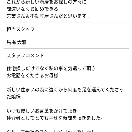
これから新しい新居をお探しの方々に
What’s MIRAKARE
間違いなくお勧めできる
スペシャルムービーを見る
営業さん＆不動産屋さんだと思います！
担当スタッフ
馬場 大雅
スタッフコメント
住宅探しだけでなく私の事を気遣って頂き
お電話をくださるお母様
新しい住まいの為に遠くから何度も足を運んでくださっ
た娘様
いつも優しいお言葉をかけて頂き
仲介者としてとても幸せな時間を頂きました。
グループ会社のスケールメリットを生かし、