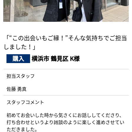
採用情報
ログイン
「“この出会いもご縁！”そんな気持ちでご担当
お気に入り物件一覧
しました！」
サイトマップ
購入
横浜市 鶴見区 K様
担当スタッフ
お気に入り物件一覧
佐藤 勇真
スタッフコメント
初めてお会いした時から気さくにお話ししてくださり、
打ち合わせというより雑談のように楽しく進めさせてい
ただきました。