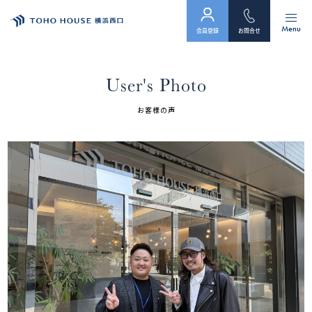
Menu
会員登録
お問合せ
トップ
User's Photo
物件検索
お客様の声
会員フォーム
サービス
会社案内
スタッフ紹介（「住まい」のコンサルタント）
お客様の声
お知らせ