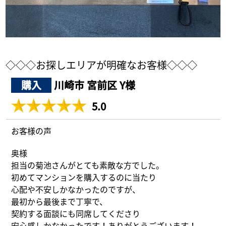
採用情報
ログイン
◇◇◇お探しエリアが明確なお客様◇◇◇
お気に入り物件一覧
購入
川崎市 宮前区 Y様
サイトマップ
5.0
お客様の声
お気に入り物件一覧
奥様
担当の菊池さんがとても素敵な方でした。
初めてマンションを購入するのに当たり
心配や不安しかなかったのですが、
最初から最後まで丁寧で、
契約する面談にも同席してくださり
安心感しかなかったです！ありがとうございます！