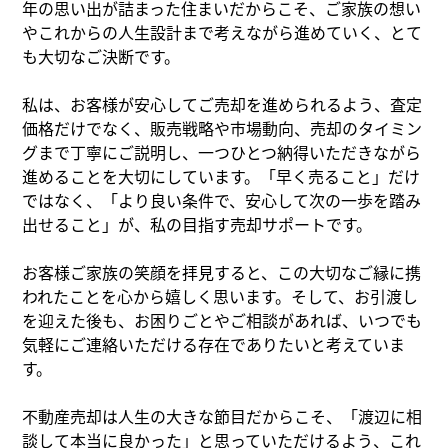
年の思い出が詰まった住まいだからこそ、ご家族の想い
What’s MIRAKARE
やこれからの人生設計まで考えながら進めていく、とて
スペシャルムービーを見る
も大切なご決断です。
私は、お客様が安心してご売却を進められるよう、査定
価格だけでなく、販売戦略や市場動向、売却のタイミン
グまで丁寧にご説明し、一つひとつ納得いただきながら
進めることを大切にしています。「早く売ること」だけ
ではなく、「より良い条件で、安心して次の一歩を踏み
出せること」が、私の目指す売却サポートです。
お客様ご家族の笑顔を拝見すると、この大切なご縁に携
われたことを心から嬉しく思います。そして、お引渡し
を迎えた後も、お困りごとやご相談があれば、いつでも
気軽にご連絡いただける存在でありたいと考えていま
す。
不動産売却は人生の大きな節目だからこそ、「渡辺に相
談して本当に良かった」と思っていただけるよう、これ