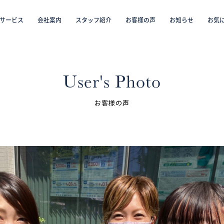
サービス
会社案内
スタッフ紹介
お客様の声
お知らせ
お気
から探す
仲介／未来カレンダー（ミラカレ）
沿線・駅から探す
学区から探す
リフォーム・リノベーション／注文住宅
お気に入り物件リスト
売却・
会員
User's Photo
スタッフ紹介（「住まい」のコンサルタント）
お客様の声
お客様の声
お知らせ
採用情報
ログイン