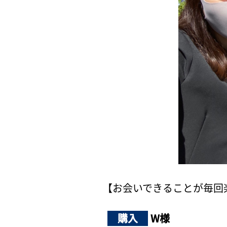
【お会いできることが毎回
購入
W様