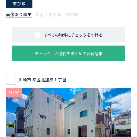
並び順
採用情報
画像あり順▼
新着・更新順
価格順
ログイン
すべての物件にチェックをつける
お気に入り物件一覧
チェックした物件をまとめて資料請求
サイトマップ
川崎市 幸区北加瀬１丁目
お気に入り物件一覧
NEW