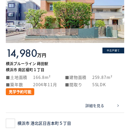
14,980
中古戸建て
万円
横浜ブルーライン 蒔田駅
横浜市 南区榎町１丁目
土地面積
166.8m²
建物面積
259.87m²
築年数
2004年11月
間取り
5SLDK
見学予約可能
詳細を見る
横浜市 港北区日吉本町５丁目