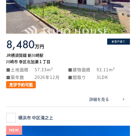
What’s MIRAKARE
スペシャルムービーを見る
8,480
新築戸建て
万円
JR横須賀線 新川崎駅
川崎市 幸区北加瀬１丁目
土地面積
57.33m²
建物面積
92.11m²
築年数
2026年12月
間取り
3LDK
見学予約可能
詳細を見る
横浜市 中区滝之上
NEW