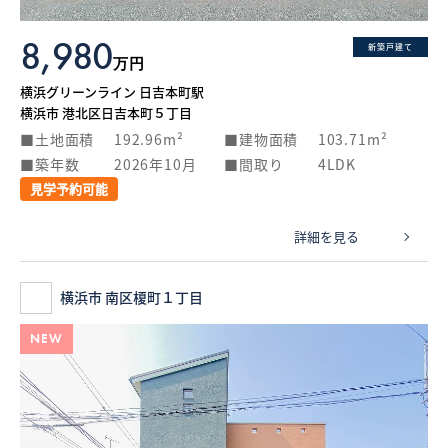
8,980
新築戸建て
万円
横浜グリーンライン 日吉本町駅
横浜市 港北区日吉本町５丁目
土地面積
192.96m²
建物面積
103.71m²
築年数
2026年10月
間取り
4LDK
見学予約可能
詳細を見る
横浜市 南区榎町１丁目
NEW