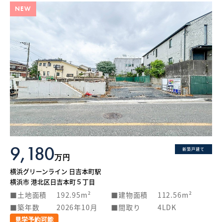
NEW
9,180
新築戸建て
万円
横浜グリーンライン 日吉本町駅
横浜市 港北区日吉本町５丁目
土地面積
192.95m²
建物面積
112.56m²
築年数
2026年10月
間取り
4LDK
見学予約可能