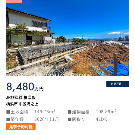
8,480
新築戸建て
万円
JR根岸線 根岸駅
横浜市 中区滝之上
土地面積
149.76m²
建物面積
108.89m²
築年数
2026年11月
間取り
4LDK
見学予約可能