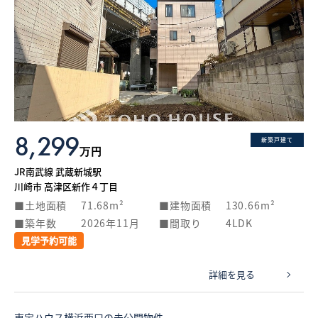
8,299
新築戸建て
万円
JR南武線 武蔵新城駅
川崎市 高津区新作４丁目
土地面積
71.68m²
建物面積
130.66m²
築年数
2026年11月
間取り
4LDK
見学予約可能
詳細を見る
東宝ハウス横浜西口の未公開物件