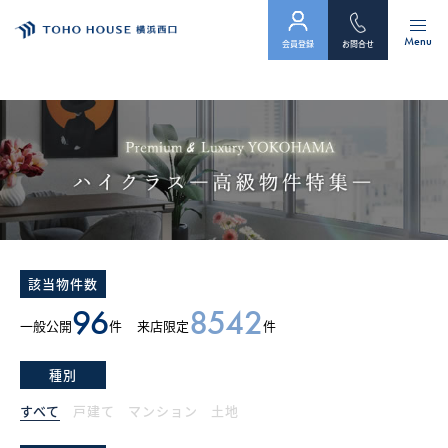
Menu
会員登録
お問合せ
トップ
物件検索
会員フォーム
サービス
該当物件数
会社案内
96
8542
一般公開
件
来店限定
件
スタッフ紹介（「住まい」のコンサルタント）
種別
お客様の声
すべて
戸建て
マンション
土地
お知らせ