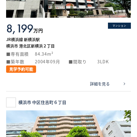
8,199
マンション
万円
JR横浜線 新横浜駅
横浜市 港北区新横浜２丁目
専有面積
84.34m²
築年数
2004年09月
間取り
3LDK
見学予約可能
詳細を見る
横浜市 中区住吉町６丁目