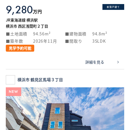
9,280
新築戸建て
万円
JR東海道線 横浜駅
横浜市 西区浅間町２丁目
土地面積
94.56m²
建物面積
94.8m²
築年数
2026年11月
間取り
3SLDK
見学予約可能
詳細を見る
横浜市 鶴見区馬場３丁目
NEW