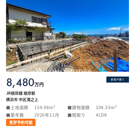
8,480
新築戸建て
万円
JR根岸線 根岸駅
横浜市 中区滝之上
土地面積
154.98m²
建物面積
104.33m²
築年数
2026年11月
間取り
4LDK
見学予約可能