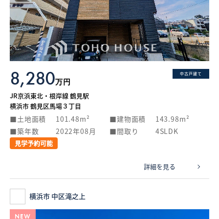
8,280
中古戸建て
万円
JR京浜東北・根岸線 鶴見駅
横浜市 鶴見区馬場３丁目
土地面積
101.48m²
建物面積
143.98m²
築年数
2022年08月
間取り
4SLDK
見学予約可能
詳細を見る
横浜市 中区滝之上
NEW