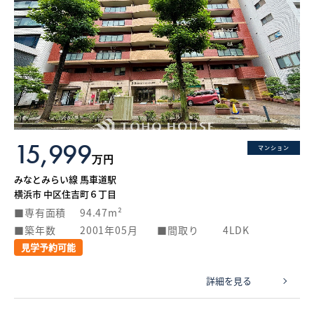
15,999
マンション
万円
みなとみらい線 馬車道駅
横浜市 中区住吉町６丁目
専有面積
94.47m²
築年数
2001年05月
間取り
4LDK
見学予約可能
詳細を見る