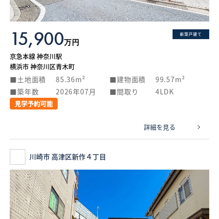
15,900
新築戸建て
万円
京急本線 神奈川駅
横浜市 神奈川区青木町
土地面積
85.36m²
建物面積
99.57m²
築年数
2026年07月
間取り
4LDK
見学予約可能
詳細を見る
川崎市 高津区新作４丁目