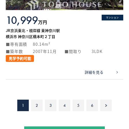
10,999
マンション
万円
JR京浜東北・根岸線 東神奈川駅
横浜市 神奈川区橋本町２丁目
専有面積
80.14m²
築年数
2007年11月
間取り
3LDK
見学予約可能
詳細を見る
1
2
3
4
5
6
>