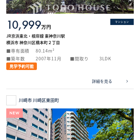
10,999
マンション
万円
JR京浜東北・根岸線 東神奈川駅
横浜市 神奈川区橋本町２丁目
専有面積
80.14m²
築年数
2007年11月
間取り
3LDK
見学予約可能
詳細を見る
川崎市 川崎区東田町
NEW