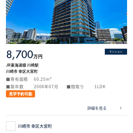
8,700
マンション
万円
JR東海道線 川崎駅
川崎市 幸区大宮町
専有面積
60.25m²
築年数
2008年07月
間取り
1LDK
見学予約可能
詳細を見る
川崎市 幸区大宮町