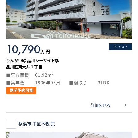
10,790
マンション
万円
りんかい線 品川シーサイド駅
品川区東大井１丁目
専有面積
61.92m²
築年数
1996年05月
間取り
3LDK
見学予約可能
詳細を見る
横浜市 中区本牧 原