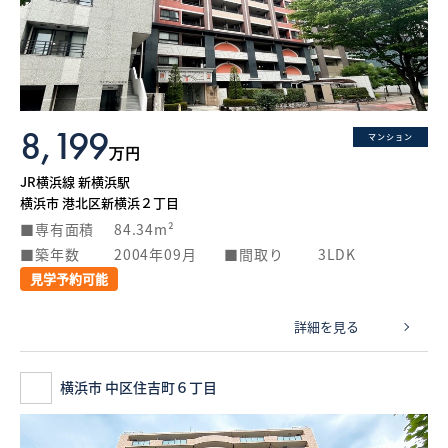
What’s MIRAKARE
スペシャルムービーを見る
8,199
マンション
万円
JR横浜線 新横浜駅
横浜市 港北区新横浜２丁目
専有面積
84.34m²
築年数
2004年09月
間取り
3LDK
見学予約可能
詳細を見る
横浜市 中区住吉町６丁目