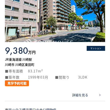
9,380
マンション
万円
JR東海道線 川崎駅
川崎市 川崎区東田町
専有面積
83.17m²
築年数
1999年03月
間取り
3LDK
見学予約可能
詳細を見る
東宝ハウス横浜西口の未公開物件