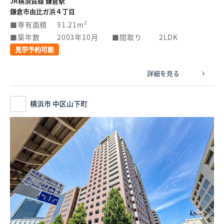
JR横須賀線 鎌倉駅
鎌倉市由比ガ浜４丁目
専有面積
91.21m²
築年数
2003年10月
間取り
2LDK
見学予約可能
詳細を見る
横浜市 中区山下町