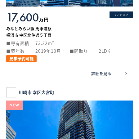
17,600
マンション
万円
みなとみらい線 馬車道駅
横浜市 中区北仲通５丁目
専有面積
73.22m²
築年数
2019年10月
間取り
2LDK
見学予約可能
詳細を見る
川崎市 幸区大宮町
NEW