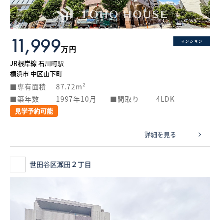
11,999
マンション
万円
JR根岸線 石川町駅
横浜市 中区山下町
専有面積
87.72m²
築年数
1997年10月
間取り
4LDK
見学予約可能
詳細を見る
世田谷区瀬田２丁目