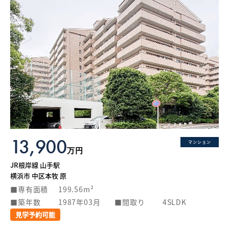
13,900
マンション
万円
JR根岸線 山手駅
横浜市 中区本牧 原
専有面積
199.56m²
築年数
1987年03月
間取り
4SLDK
見学予約可能