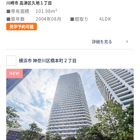
川崎市 高津区久地１丁目
専有面積
101.98m²
築年数
2004年08月
間取り
4LDK
見学予約可能
詳細を見る
横浜市 神奈川区橋本町２丁目
NEW