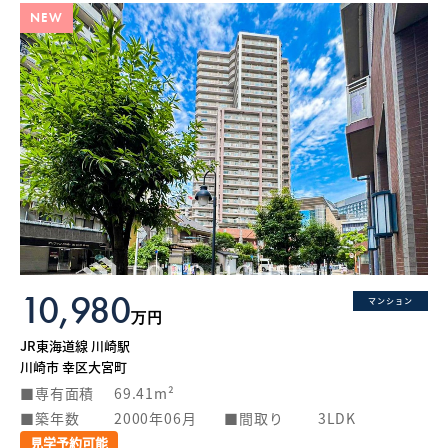
NEW
10,980
マンション
万円
JR東海道線 川崎駅
川崎市 幸区大宮町
専有面積
69.41m²
築年数
2000年06月
間取り
3LDK
見学予約可能