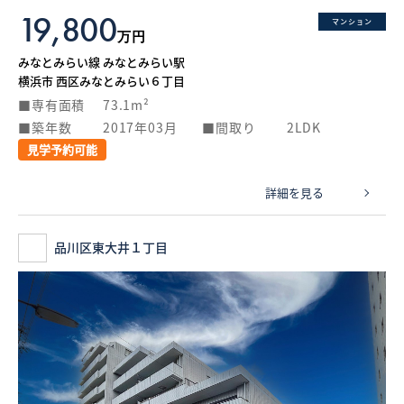
19,800
マンション
万円
みなとみらい線 みなとみらい駅
横浜市 西区みなとみらい６丁目
専有面積
73.1m²
築年数
2017年03月
間取り
2LDK
見学予約可能
詳細を見る
品川区東大井１丁目