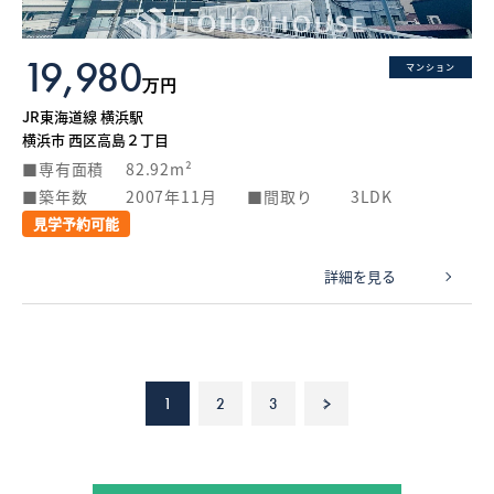
19,980
マンション
万円
JR東海道線 横浜駅
横浜市 西区高島２丁目
専有面積
82.92m²
築年数
2007年11月
間取り
3LDK
見学予約可能
詳細を見る
1
2
3
>