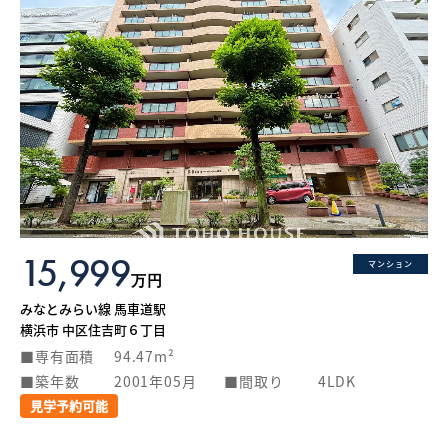
15,999
マンション
万円
みなとみらい線 馬車道駅
横浜市 中区住吉町６丁目
専有面積
94.47m²
築年数
2001年05月
間取り
4LDK
見学予約可能