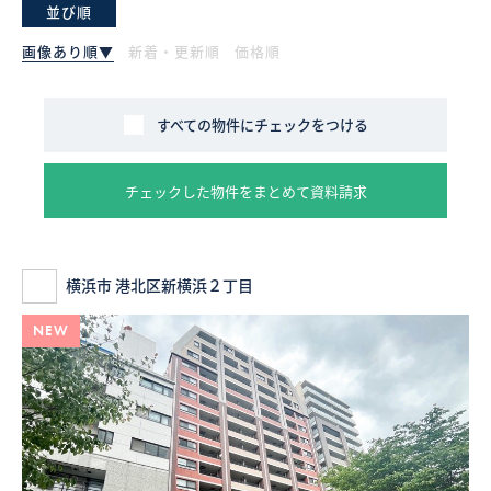
並び順
採用情報
画像あり順▼
新着・更新順
価格順
ログイン
すべての物件にチェックをつける
お気に入り物件一覧
チェックした物件をまとめて資料請求
サイトマップ
横浜市 港北区新横浜２丁目
お気に入り物件一覧
NEW