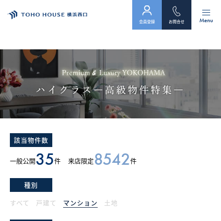
Menu
会員登録
お問合せ
トップ
物件検索
会員フォーム
サービス
該当物件数
会社案内
35
8542
一般公開
件
来店限定
件
スタッフ紹介（「住まい」のコンサルタント）
種別
お客様の声
すべて
戸建て
マンション
土地
お知らせ