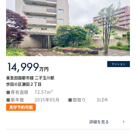
14,999
マンション
万円
東急田園都市線 二子玉川駅
世田谷区瀬田２丁目
専有面積
72.57m²
築年数
2015年05月
間取り
3LDK
見学予約可能
詳細を見る