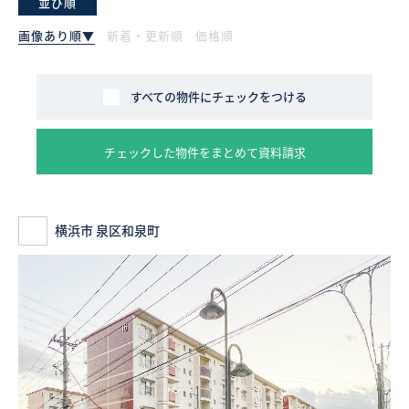
並び順
画像あり順▼
新着・更新順
価格順
採用情報
ログイン
すべての物件にチェックをつける
お気に入り物件一覧
チェックした物件をまとめて資料請求
サイトマップ
横浜市 泉区和泉町
お気に入り物件一覧