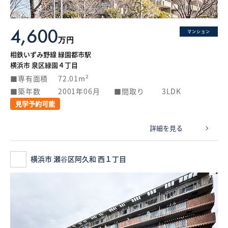
4,600
マンション
万円
相鉄いずみ野線 緑園都市駅
横浜市 泉区緑園４丁目
専有面積
72.01m²
築年数
2001年06月
間取り
3LDK
見学予約可能
詳細を見る
横浜市 瀬谷区阿久和 西１丁目