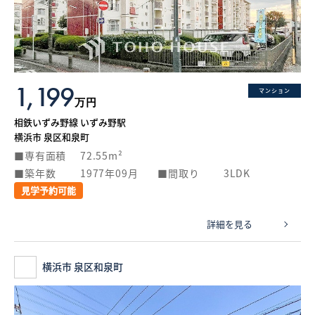
What’s MIRAKARE
スペシャルムービーを見る
1,199
マンション
万円
相鉄いずみ野線 いずみ野駅
横浜市 泉区和泉町
専有面積
72.55m²
築年数
1977年09月
間取り
3LDK
見学予約可能
詳細を見る
横浜市 泉区和泉町