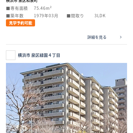
横浜市 泉区和泉町
専有面積
75.46m²
築年数
1979年03月
間取り
3LDK
見学予約可能
詳細を見る
横浜市 泉区緑園４丁目