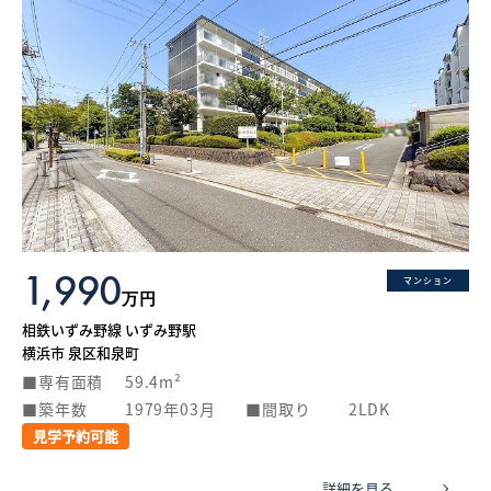
1,990
マンション
万円
相鉄いずみ野線 いずみ野駅
横浜市 泉区和泉町
専有面積
59.4m²
築年数
1979年03月
間取り
2LDK
見学予約可能
詳細を見る