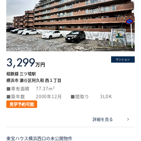
3,299
マンション
万円
相鉄線 三ツ境駅
横浜市 瀬谷区阿久和 西１丁目
専有面積
77.37m²
築年数
2000年12月
間取り
3LDK
見学予約可能
詳細を見る
東宝ハウス横浜西口の未公開物件