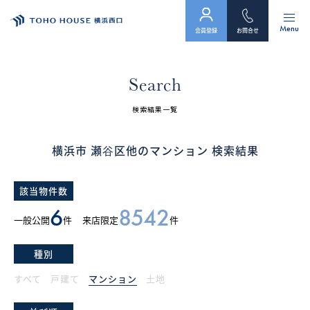
Menu
会員登録
お問合せ
トップ
Search
物件検索
検索結果一覧
会員フォーム
横浜市 瀬谷区他のマンション 検索結果
サービス
該当物件数
会社案内
6
8542
一般公開
件
来店限定
件
スタッフ紹介（「住まい」のコンサルタント）
種別
お客様の声
すべて
戸建て
マンション
土地
お知らせ